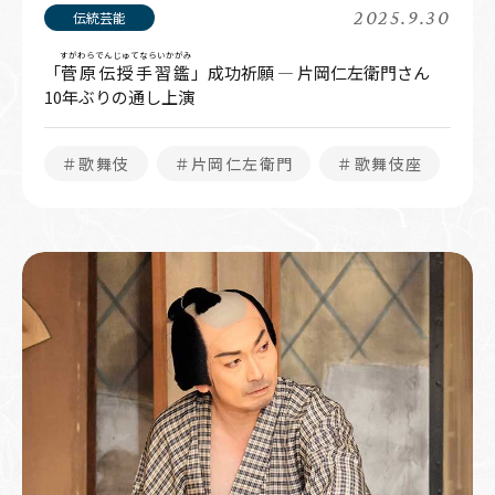
2025.9.30
すがわらでんじゅてならいかがみ
「
菅原伝授手習鑑
」成功祈願 ― 片岡仁左衛門さん
10年ぶりの通し上演
＃歌舞伎
＃片岡仁左衛門
＃歌舞伎座