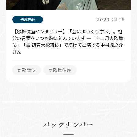
2023.12.19
【歌舞伎座インタビュー】「芸はゆっくり学べ」。祖
父の言葉をいつも胸に刻んでいます ―「十二月大歌舞
伎」「壽 初春大歌舞伎」で続けて出演する中村虎之介
さん
＃歌舞伎
＃歌舞伎座
バックナンバー