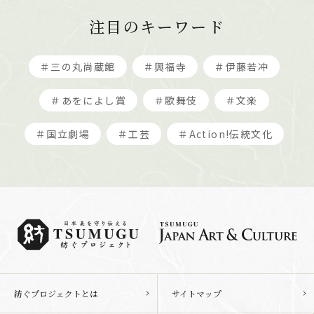
注目のキーワード
＃三の丸尚蔵館
＃興福寺
＃伊藤若冲
＃あをによし賞
＃歌舞伎
＃文楽
＃国立劇場
＃工芸
＃Action!伝統文化
紡ぐプロジェクトとは
サイトマップ