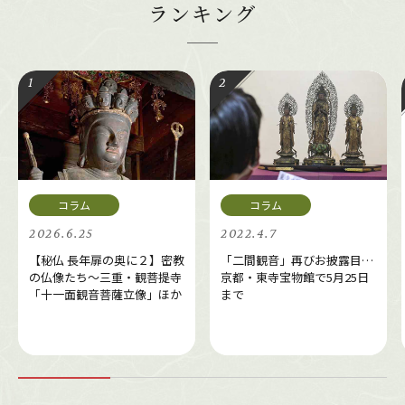
ランキング
2026.6.25
2022.4.7
【秘仏 長年扉の奥に２】密教
「二間観音」再びお披露目…
の仏像たち～三重・観菩提寺
京都・東寺宝物館で5月25日
「十一面観音菩薩立像」ほか
まで