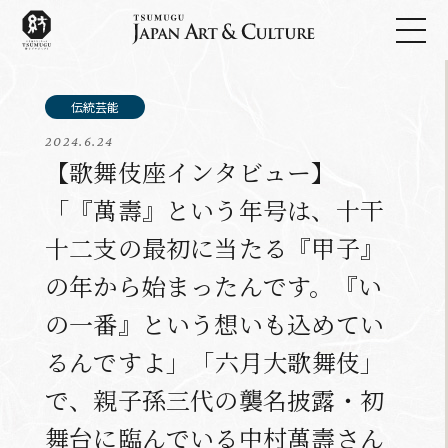
2024.6.24
【歌舞伎座インタビュー】
「『萬壽』という年号は、十干
十二支の最初に当たる『甲子』
の年から始まったんです。『い
の一番』という想いも込めてい
るんですよ」――「六月大歌舞伎」
で、親子孫三代の襲名披露・初
舞台に臨んでいる中村萬壽さん