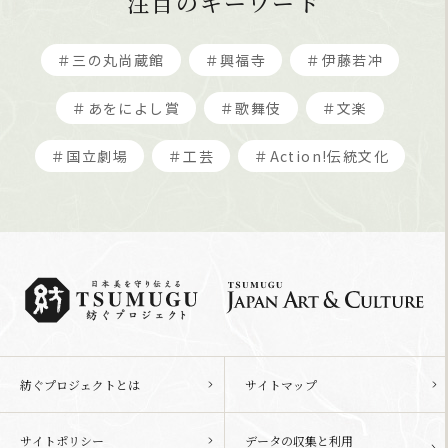
注目のキーワード
＃三の丸尚蔵館
＃興福寺
＃伊藤若冲
＃あをによし賞
＃歌舞伎
＃文楽
＃国立劇場
＃工芸
＃Action!伝統文化
紡ぐプロジェクトとは
サイトマップ
サイトポリシー
データの収集と利用