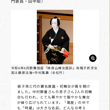
門委員・田中聡）
令和6年6月歌舞伎座『妹背山婦女庭訓』烏帽子折求女
実は藤原淡海=中村萬壽（©松竹）
――親子孫三代の襲名披露・初舞台が幕を開け
ました。中村獅童さんの息子さん2人の初舞
台も行われ、とても華やかで賑やかな舞台
が繰り広げられています。「萬屋」の中で
も「時蔵」は大きな名前。どんなお考え