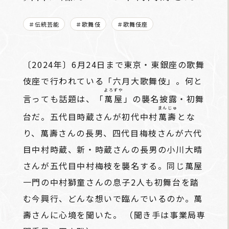
＃伝統芸能
＃歌舞伎
＃歌舞伎座
〔2024年〕6月24日まで東京・東銀座の歌舞
伎座で行われている「六月大歌舞伎」。何と
よろずや
言っても話題は、「
萬屋
」の襲名披露・初舞
まんじゅ
台だ。五代目時蔵さんが初代中村
萬壽
とな
り、萬壽さんの長男、四代目梅枝さんが六代
目中村時蔵、新・時蔵さんの長男の小川大晴
さんが五代目中村梅枝を襲名する。同じ萬屋
一門の中村獅童さんの息子2人も初舞台を踏
む今興行、どんな想いで臨んでいるのか。萬
壽さんに心境を聞いた。 （聞き手は事業局専