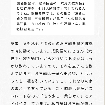
――襲名披露は、歌舞伎座の「六月大歌舞伎」
と松竹座の「七月大歌舞伎」で行われるん
ですね。歌舞伎座では、昼の部の『妹背山
婦女庭訓 三笠御殿』が息子さんの襲名披
露狂言、夜の部の『山姥』が萬壽さんの襲
名披露狂言です。
萬壽
父も私も『御殿』のお三輪を襲名披露
の時に勤めています。成駒屋のおじさん（六
世中村歌右衛門）からどういうお役かはしっ
かり教わっていますので、それを息子にも教
えています。お三輪は一途な田舎娘、とはい
っても、裾を引いていますし、それなりの家
の娘として育っている。新・時蔵は芝居がス
トレートなので「もう少し、柔らかく」とア
ドバイスしています。私自身はお三輪が恋い