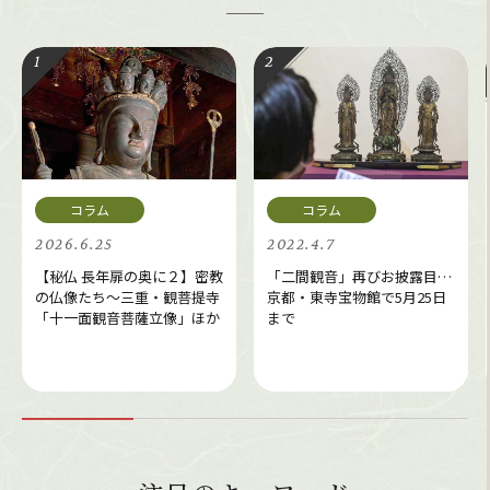
2026.6.25
2022.4.7
【秘仏 長年扉の奥に２】密教
「二間観音」再びお披露目…
の仏像たち～三重・観菩提寺
京都・東寺宝物館で5月25日
「十一面観音菩薩立像」ほか
まで