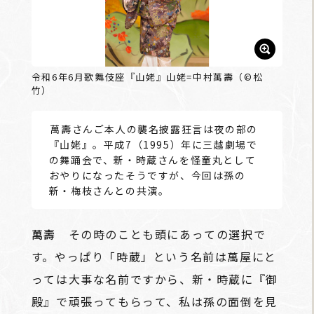
令和6年6月歌舞伎座『山姥』山姥=中村萬壽（©松
竹）
――萬壽さんご本人の襲名披露狂言は夜の部の
『山姥』。平成7（1995）年に三越劇場で
の舞踊会で、新・時蔵さんを怪童丸として
おやりになったそうですが、今回は孫の
新・梅枝さんとの共演。
萬壽
その時のことも頭にあっての選択で
す。やっぱり「時蔵」という名前は萬屋にと
っては大事な名前ですから、新・時蔵に『御
殿』で頑張ってもらって、私は孫の面倒を見