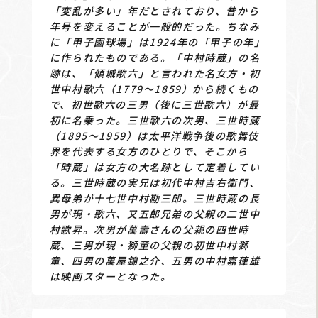
「変乱が多い」年だとされており、昔から
年号を変えることが一般的だった。ちなみ
に「甲子園球場」は1924年の「甲子の年」
に作られたものである。「中村時蔵」の名
跡は、「傾城歌六」と言われた名女方・初
世中村歌六（1779～1859）から続くもの
で、初世歌六の三男（後に三世歌六）が最
初に名乗った。三世歌六の次男、三世時蔵
（1895～1959）は太平洋戦争後の歌舞伎
界を代表する女方のひとりで、そこから
「時蔵」は女方の大名跡として定着してい
る。三世時蔵の実兄は初代中村吉右衛門、
異母弟が十七世中村勘三郎。三世時蔵の長
男が現・歌六、又五郎兄弟の父親の二世中
村歌昇。次男が萬壽さんの父親の四世時
蔵、三男が現・獅童の父親の初世中村獅
童、四男の萬屋錦之介、五男の中村嘉葎雄
は映画スターとなった。