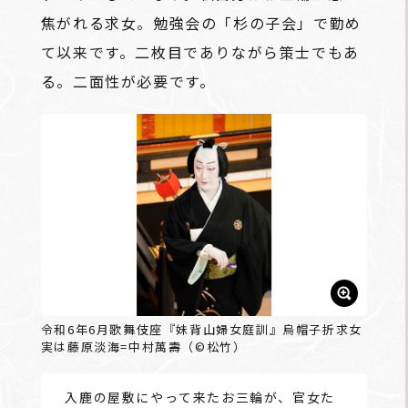
焦がれる求女。勉強会の「杉の子会」で勤め
て以来です。二枚目でありながら策士でもあ
る。二面性が必要です。
令和6年6月歌舞伎座『妹背山婦女庭訓』烏帽子折求女
実は藤原淡海=中村萬壽（©松竹）
――入鹿の屋敷にやって来たお三輪が、官女た