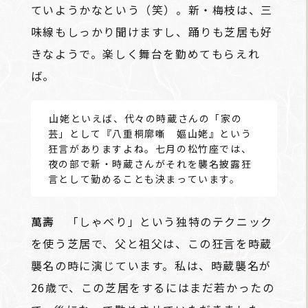
ていようかなという（笑）。新・梅枝は、三
味線もしっかり聞けますし、踊りも芝居も好
きなようで。楽しく舞台を勤めてもらえれ
ば。
――山姥といえば、代々の時蔵さんの「家の
芸」として『八重桐廓噺 嫗山姥』という
狂言がありますよね。七月の松竹座では、
夜の部で新・時蔵さんがそれを襲名披露狂
言として勤めることも決まっています。
萬壽
「しゃべり」という独特のテクニック
を使う芝居で、父と祖父は、この狂言を時蔵
襲名の時に演じています。私は、時蔵襲名が
26歳で、この芝居をするにはまだ若かったの