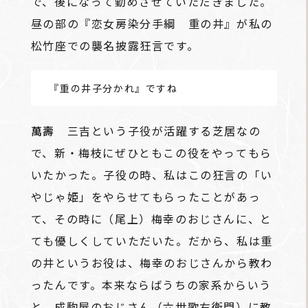
で、後になって勤めさせていただきました。
昼の部の『恋女房染分手綱 重の井』が私の
松竹座での襲名披露狂言です。
――『重の井子分かれ』ですね
萬壽
三吉という子役が活躍する芝居なの
で、新・梅枝にぜひともこの役をやってもら
いたかった。子役の時、私はこの狂言の「い
やじゃ姫」をやらせてもらったことがあっ
て、その時に（尾上）梅幸のおじさんに、と
ても優しくしていただいた。だから、私は重
の井というお役は、梅幸のおじさんから教わ
ったんです。本来ならばうちの家系からいう
と、成駒屋のおじさん（六世歌右衛門）に教