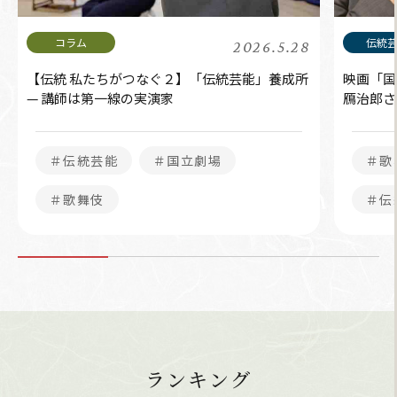
2026.5.28
【伝統 私たちがつなぐ２】「伝統芸能」養成所
映画「国
— 講師は第一線の実演家
鴈治郎さ
＃伝統芸能
＃国立劇場
＃歌
＃歌舞伎
＃伝
ランキング