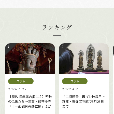
ランキング
2026.6.25
2022.4.7
【秘仏 長年扉の奥に２】密教
「二間観音」再びお披露目…
の仏像たち～三重・観菩提寺
京都・東寺宝物館で5月25日
「十一面観音菩薩立像」ほか
まで