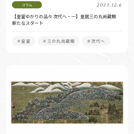
2023.12.6
【皇室ゆかりの品々 次代へ・一】皇居三の丸尚蔵館
新たなスタート
＃皇室
＃三の丸尚蔵館
＃次代へ