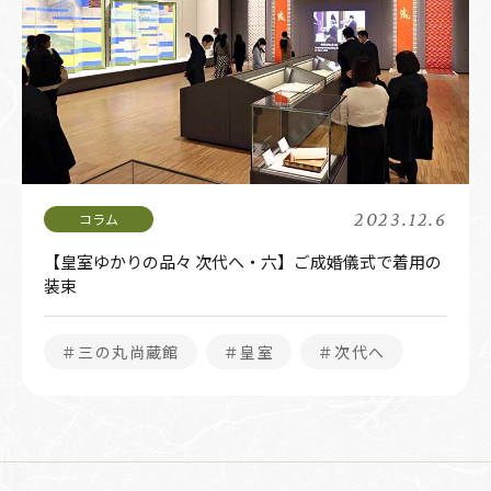
2023.12.6
【皇室ゆかりの品々 次代へ・六】ご成婚儀式で着用の
装束
＃三の丸尚蔵館
＃皇室
＃次代へ