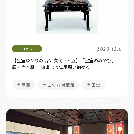
2023.12.6
【皇室ゆかりの品々 次代へ・五】「皇室のみやび」
展・第４期 ― 後世まで伝承願い納める
＃皇室
＃三の丸尚蔵館
＃国宝