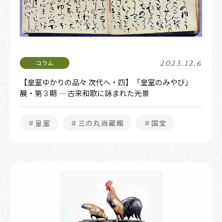
2023.12.6
【皇室ゆかりの品々 次代へ・四】「皇室のみやび」
展・第３期 ― 古来和歌に詠まれた光景
＃皇室
＃三の丸尚蔵館
＃国宝