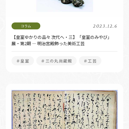
2023.12.6
【皇室ゆかりの品々 次代へ・三】「皇室のみやび」
展・第2期 ― 明治宮殿飾った美術工芸
＃皇室
＃三の丸尚蔵館
＃工芸