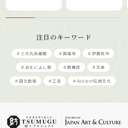
注目のキーワード
＃三の丸尚蔵館
＃興福寺
＃伊藤若冲
＃あをによし賞
＃歌舞伎
＃文楽
＃国立劇場
＃工芸
＃Action!伝統文化