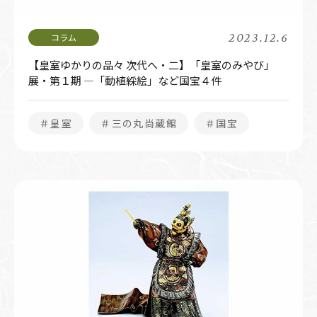
2023.12.6
【皇室ゆかりの品々 次代へ・二】「皇室のみやび」
展・第１期 ―「動植綵絵」など国宝４件
＃皇室
＃三の丸尚蔵館
＃国宝