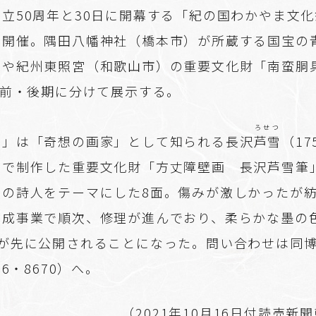
立50周年と30日に開幕する「紀の国わかやま文化祭
て開催。隅田八幡神社（橋本市）が所蔵する国宝の
」や紀州東照宮（和歌山市）の重要文化財「南蛮胴
を前・後期に分けて展示する。
ろせつ
図」は「奇想の画家」として知られる長沢
芦雪
（17
南で制作した重要文化財「方丈障壁画 長沢芦雪筆」
国の詩人をテーマにした8面。傷みが激しかったが
助成事業で順次、修理が進んでおり、柔らかな墨の
面が先に公開されることになった。問い合わせは同
36・8670）へ。
（2021年10月16日付読売新