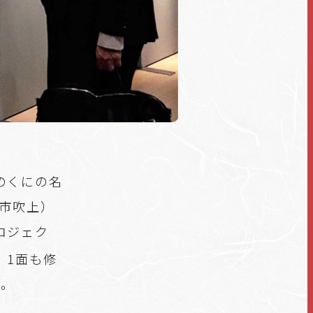
のくにの名
山市吹上）
ロジェク
」1面も修
で。