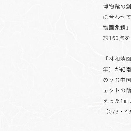
博物館の創
に合わせ
物画象鏡
約160点
「林和靖
年）が紀
のうち中
ェクトの
えった1
（073・4