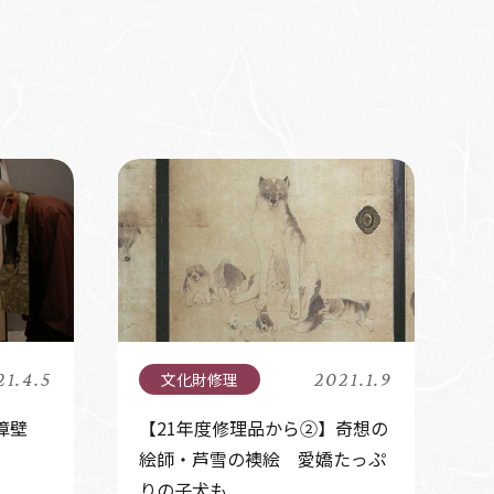
21.4.5
2021.1.9
障壁
【21年度修理品から②】奇想の
絵師・芦雪の襖絵 愛嬌たっぷ
りの子犬も