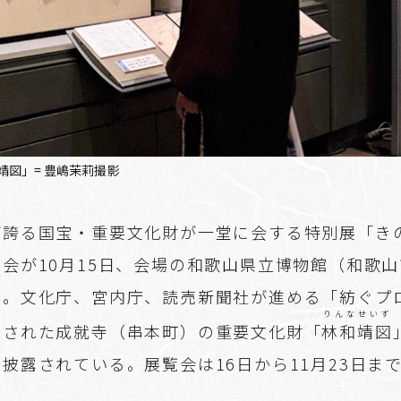
図」= 豊嶋茉莉撮影
が誇る国宝・重要文化財が一堂に会する特別展「き
会が10月15日、会場の和歌山県立博物館（和歌
た。文化庁、宮内庁、読売新聞社が進める「紡ぐプ
りんなせいず
理された成就寺（串本町）の重要文化財「
林和靖図
披露されている。展覧会は16日から11月23日ま