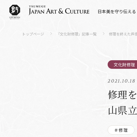
日本美を守り伝える
トップページ
「文化財修理」記事一覧
修理を終えた芦
2021.10.18
修理を
山県
＃修理