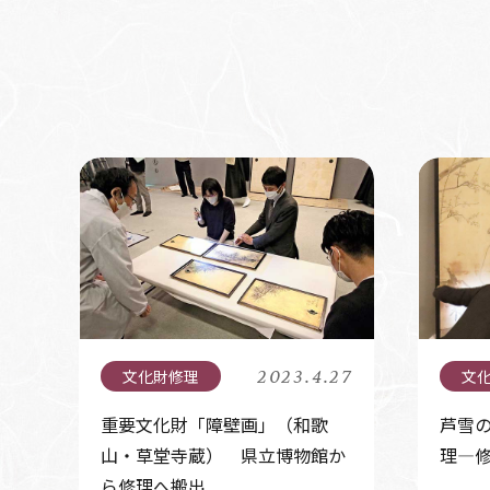
2023.4.27
重要文化財「障壁画」（和歌
芦雪の
山・草堂寺蔵） 県立博物館か
理―
ら修理へ搬出