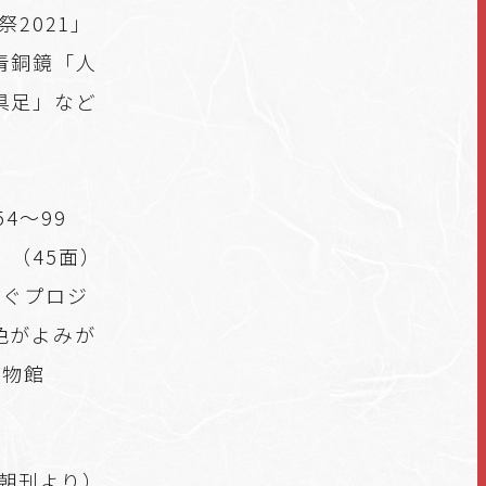
2021」
青銅鏡「人
具足」など
54～99
（45面）
紡ぐプロジ
色がよみが
博物館
聞朝刊より）