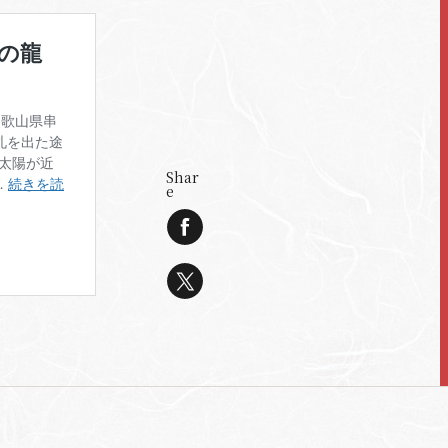
Shar
e