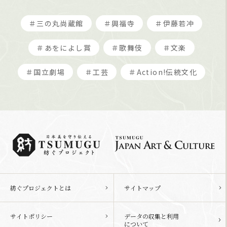
＃三の丸尚蔵館
＃興福寺
＃伊藤若冲
＃あをによし賞
＃歌舞伎
＃文楽
＃国立劇場
＃工芸
＃Action!伝統文化
紡ぐプロジェクトとは
サイトマップ
サイトポリシー
データの収集と利用
について