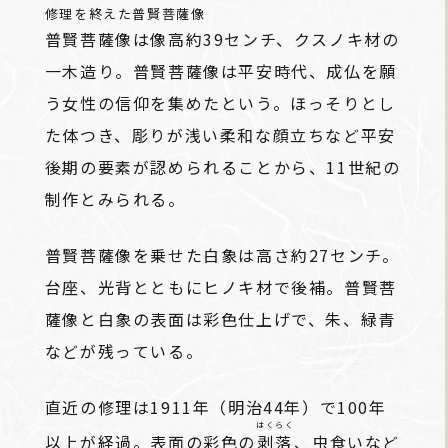
修理を終えた普賢菩薩像
普賢菩薩像は像高約39センチ、クスノキ材の
一木造り。普賢菩薩像は平安時代、成仏を願
う女性の信仰を集めたという。ほっそりとし
た体つき、彫りが浅い柔和な顔立ちなど平安
後期の要素が認められることから、11世紀の
制作とみられる。
普賢菩薩像を乗せた白象は高さ約27センチ。
台座、光背とともにヒノキ材で後補。普賢菩
薩像と白象の表面は彩色仕上げで、朱、緑青
などが残っている。
直近の修理は1911年（明治44年）で100年
はくらく
以上が経過。表面の彩色の
剥落
、虫食いなど