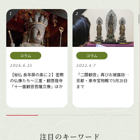
2026.6.25
2022.4.7
【秘仏 長年扉の奥に２】密教
「二間観音」再びお披露目…
の仏像たち～三重・観菩提寺
京都・東寺宝物館で5月25日
「十一面観音菩薩立像」ほか
まで
注目のキーワード