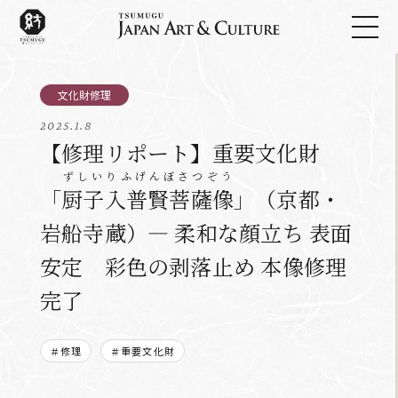
2025.1.8
【修理リポート】重要文化財
ずしいりふげんぼさつぞう
「
厨子入普賢菩薩像
」（京都・
岩船寺蔵）― 柔和な顔立ち 表面
安定 彩色の剥落止め 本像修理
完了
＃修理
＃重要文化財