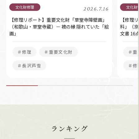
2026.7.16
【修理リポート】重要文化財「草堂寺障壁画」
【修理リ
（和歌山・草堂寺蔵）－ 襖の縁 隠れていた「絵
料」（京
画」
文書 1
＃修理
＃重要文化財
＃重
＃長沢芦雪
＃修
ランキング