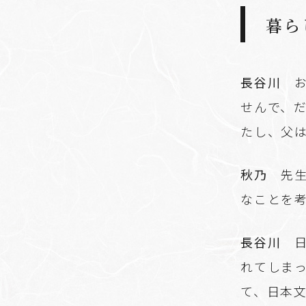
暮ら
長谷川
お
せんで、
たし、父
秋乃
先生
なことを
長谷川
日
れてしま
て、日本