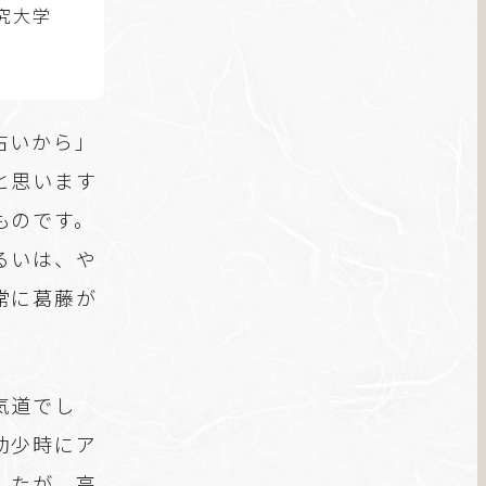
究大学
古いから」
と思います
ものです。
るいは、や
常に葛藤が
気道でし
幼少時にア
したが、高