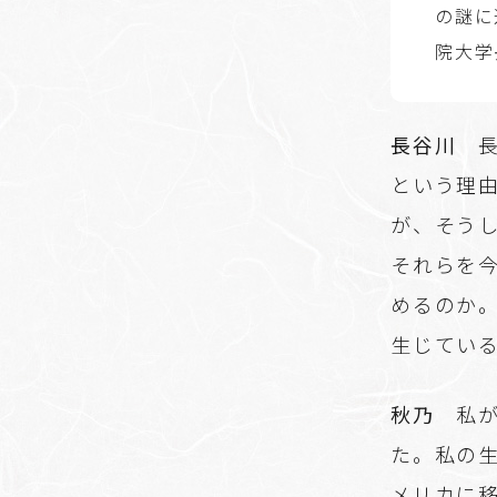
の謎に
院大学
長谷川
長
という理
が、そう
それらを
めるのか
生じてい
秋乃
私が
た。私の
メリカに