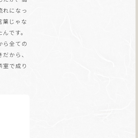
流れになっ
言葉じゃな
たんです。
から全ての
きだから、
茶室で成り