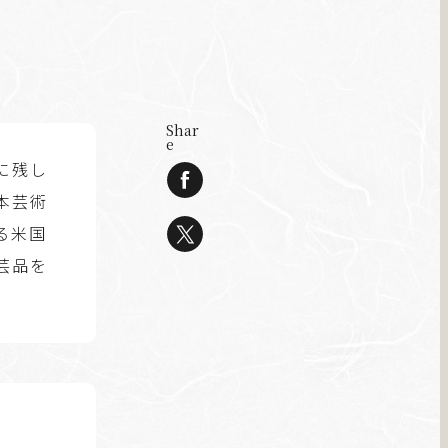
Shar
e
に残し
本芸術
る米国
芸品を