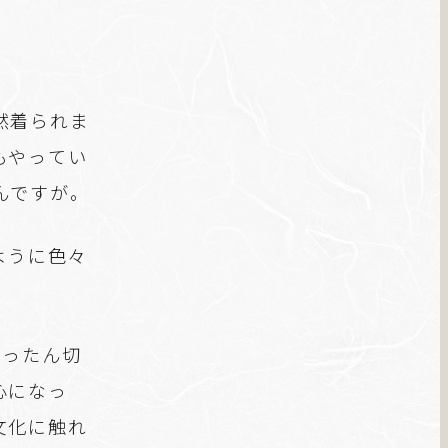
然着られま
もやってい
んですが。
ように色々
いったん切
心になっ
文化に触れ