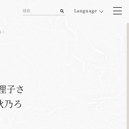
Language
ト）
理子さ
秋乃ろ