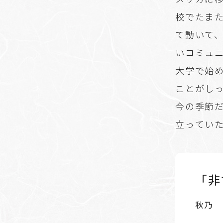
校でたま
て動いて
いコミュ
大学で始
ことがし
今の季節
立ってい
「非
秋乃