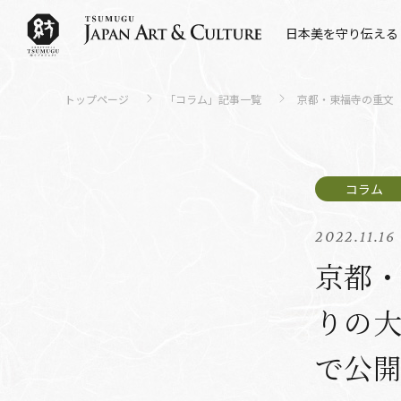
日本美を守り伝える
トップページ
「コラム」記事一覧
京都・東福寺の重文
2022.11.16
京都・
りの
で公