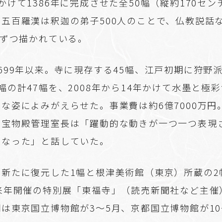
かけて1386年に完成させた全50幅（縦約170セン
五百羅漢は釈迦の弟子500人のことで、仏教説話
人ずつ描かれている。
699年以来。寺に現存する45幅、江戸初期に狩野
幅の計47幅を、2008年から14年かけて水墨と極
な姿によみがえらせた。事業費は約6億7000万円
・宝物殿管理室長は「躍動的な動きが一つ一つ表現
になった」と話していた。
で新たに復元した1幅と根津美術館（東京）所蔵の2
、来年開催の特別展「東福寺」（読売新聞社など主催
は東京国立博物館が3～5月、京都国立博物館が10