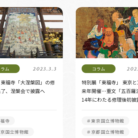
2023.3.3
202
・東福寺「大涅槃図」の修
特別展「東福寺」 東京と
完了、涅槃会で披露へ
来年開催…重文「五百羅
14年にわたる修理後初披
東福寺
＃東京国立博物館
東京国立博物館
＃京都国立博物館