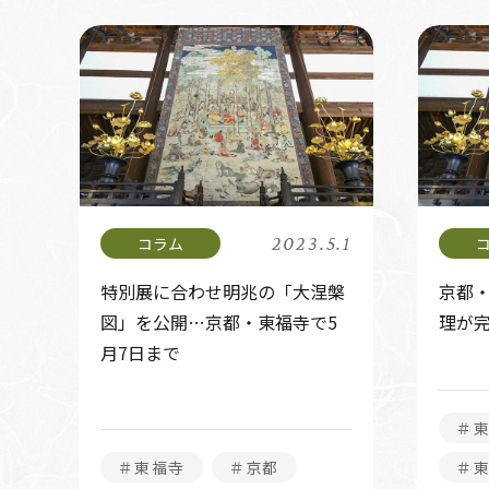
2023.5.1
特別展に合わせ明兆の「大涅槃
京都
図」を公開…京都・東福寺で5
理が
月7日まで
＃
＃東福寺
＃京都
＃