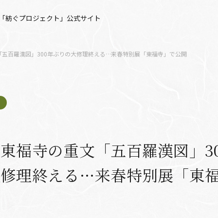
「紡ぐプロジェクト」公式サイト
「五百羅漢図」300年ぶりの大修理終える…来春特別展「東福寺」で公開
東福寺の重文「五百羅漢図」3
大修理終える…来春特別展「東
開