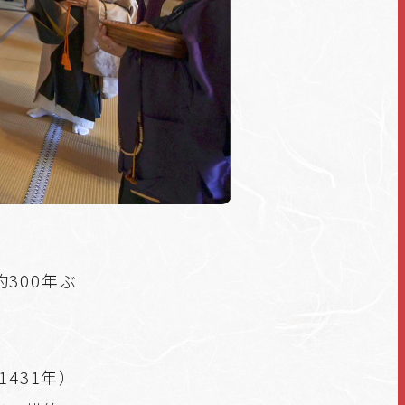
300年ぶ
。
1431年）