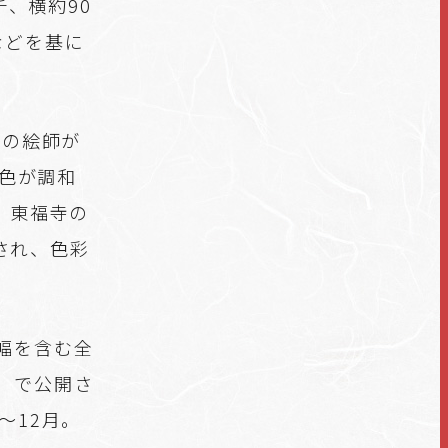
チ、横約90
などを基に
派の絵師が
彩色が調和
。東福寺の
され、色彩
幅を含む全
）で公開さ
～12月。