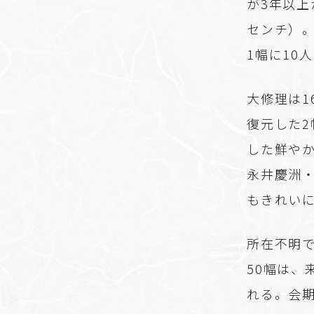
が3年以上
センチ）。
1幅に10
大修理は1
復元した2
した鮮やか
永井慶洲
もきれい
所在不明
50幅は
れる。会期