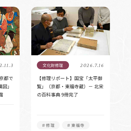
2.11.3
2026.7.16
京都で
【修理リポート】国宝「太平御
漢図」
覧」（京都・東福寺蔵）－ 北宋
露
の百科事典 9冊完了
＃修理
＃東福寺