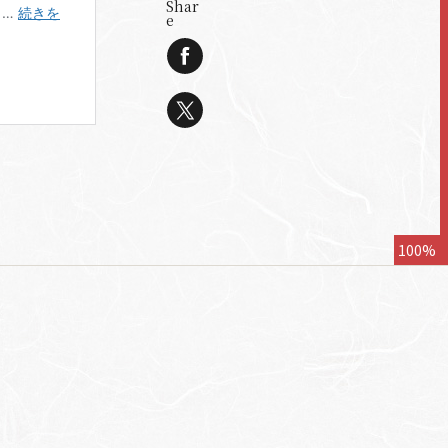
Shar
e
100%