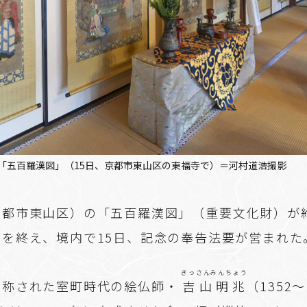
「五百羅漢図」（15日、京都市東山区の東福寺で）＝河村道浩撮影
都市東山区）の「五百羅漢図」（重要文化財）が約
理を終え、境内で15日、記念の奉告法要が営まれた
きっさんみんちょう
と称された室町時代の絵仏師・
吉山明兆
（1352～