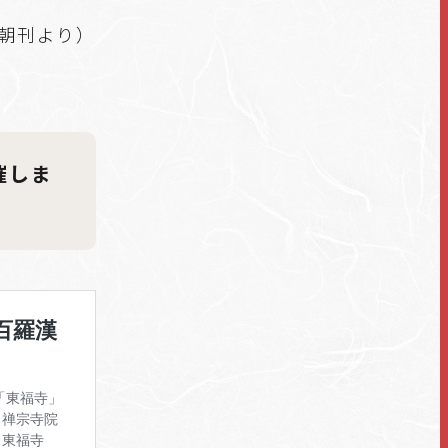
聞朝刊より）
催しま