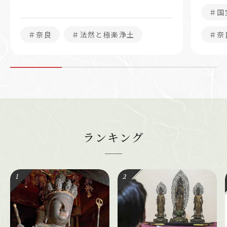
＃国
＃奈良
＃法然と極楽浄土
＃奈
ランキング