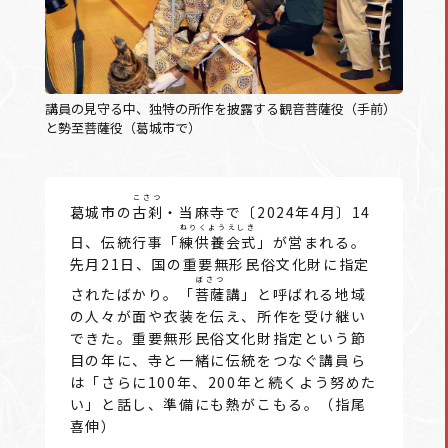
講員の見守る中、独特の所作を披露する観音菩薩役（手前）
と勢至菩薩役（葛城市で）
こさつ
葛城市の
古刹
・当麻寺で〔2024年4月〕14
ねりくようえしき
日、伝統行事「
練供養会式
」が営まれる。
先月21日、国の重要無形民俗文化財に指定
ぼさつ
されたばかり。「
菩薩
講」と呼ばれる地域
の人々が面や衣装を伝え、所作を受け継い
できた。重要無形民俗文化財指定という節
目の年に、寺と一緒に伝統をつなぐ講員ら
は「さらに100年、200年と続くよう努めた
い」と話し、準備にも熱がこもる。（指尾
喜伸）