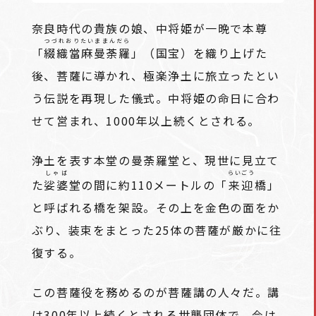
奈良時代の貴族の娘、中将姫が一晩で本尊
つづれおりたいままんだら
「
綴織當麻曼荼羅
」（国宝）を織り上げた
後、菩薩に導かれ、極楽浄土に旅立ったとい
う伝説を再現した儀式。中将姫の命日に合わ
せて営まれ、1000年以上続くとされる。
浄土を表す本堂の曼荼羅堂と、現世に見立て
しゃば
らいごう
た
娑婆
堂の間に約110メートルの「
来迎
橋」
と呼ばれる橋を架設。その上を金色の面をか
ぶり、装束をまとった25体の菩薩が厳かに往
復する。
この菩薩役を務めるのが菩薩講の人々だ。講
は300年以上続くとされる世襲団体で、今は