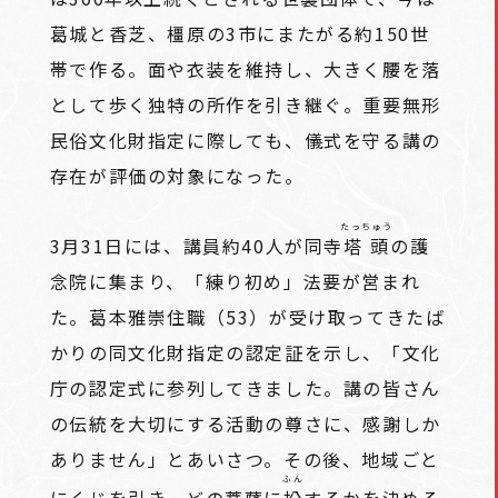
葛城と香芝、橿原の3市にまたがる約150世
帯で作る。面や衣装を維持し、大きく腰を落
として歩く独特の所作を引き継ぐ。重要無形
民俗文化財指定に際しても、儀式を守る講の
存在が評価の対象になった。
たっちゅう
3月31日には、講員約40人が同寺
塔頭
の護
念院に集まり、「練り初め」法要が営まれ
た。葛本雅崇住職（53）が受け取ってきたば
かりの同文化財指定の認定証を示し、「文化
庁の認定式に参列してきました。講の皆さん
の伝統を大切にする活動の尊さに、感謝しか
ありません」とあいさつ。その後、地域ごと
ふん
にくじを引き、どの菩薩に
扮
するかを決める