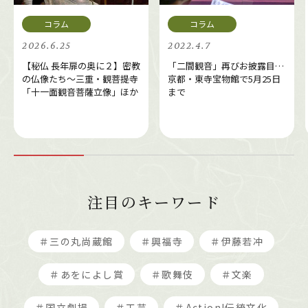
2026.6.25
2022.4.7
【秘仏 長年扉の奥に２】密教
「二間観音」再びお披露目…
の仏像たち～三重・観菩提寺
京都・東寺宝物館で5月25日
「十一面観音菩薩立像」ほか
まで
注目のキーワード
＃三の丸尚蔵館
＃興福寺
＃伊藤若冲
＃あをによし賞
＃歌舞伎
＃文楽
＃国立劇場
＃工芸
＃Action!伝統文化