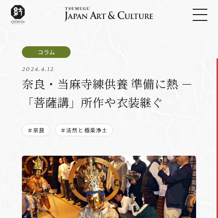
2024.4.12
奈良・当麻寺練供養 準備に熱 －
「菩薩講」所作や衣装継ぐ
＃奈良
＃法然と極楽浄土