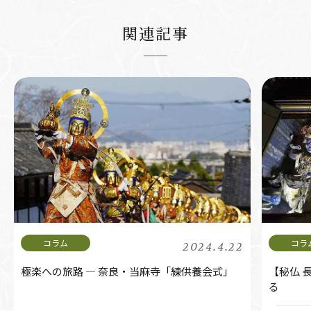
関連記事
2024.4.22
極楽への旅路 ― 奈良・当麻寺「練供養会式」
【秘仏 
る