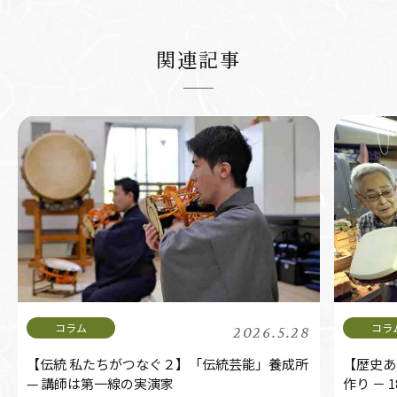
関連記事
2026.5.28
【伝統 私たちがつなぐ２】「伝統芸能」養成所
【歴史あ
— 講師は第一線の実演家
作り －