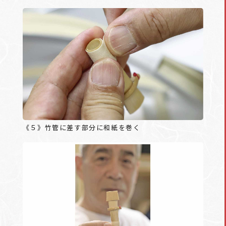
《５》竹管に差す部分に和紙を巻く