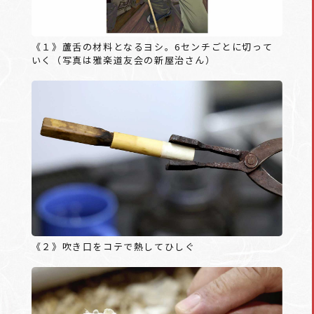
《１》蘆舌の材料となるヨシ。6センチごとに切って
いく（写真は雅楽道友会の新屋治さん）
《２》吹き口をコテで熱してひしぐ