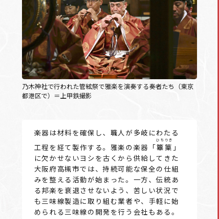
乃木神社で行われた管絃祭で雅楽を演奏する奏者たち（東京
都港区で）＝上甲鉄撮影
楽器は材料を確保し、職人が多岐にわたる
ひちりき
工程を経て製作する。雅楽の楽器「
篳篥
」
に欠かせないヨシを古くから供給してきた
大阪府高槻市では、持続可能な保全の仕組
みを整える活動が始まった。一方、伝統あ
る邦楽を衰退させないよう、苦しい状況で
も三味線製造に取り組む業者や、手軽に始
められる三味線の開発を行う会社もある。