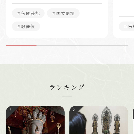
＃伝統芸能
＃国立劇場
＃歌舞伎
＃伝
ランキング