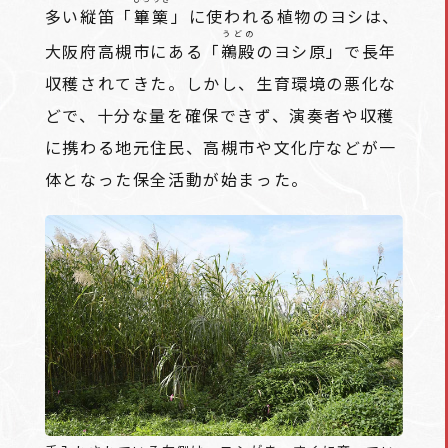
多い縦笛「
篳篥
」に使われる植物のヨシは、
うどの
大阪府高槻市にある「
鵜殿
のヨシ原」で長年
収穫されてきた。しかし、生育環境の悪化な
どで、十分な量を確保できず、演奏者や収穫
に携わる地元住民、高槻市や文化庁などが一
体となった保全活動が始まった。