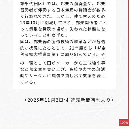
都千代田区）では、邦楽の演奏会や、邦楽
器奏者が伴奏する日本舞踊の舞踊会が数多
く行われてきた。しかし、建て替えのため
23年10月に閉場しており、邦楽関係者にと
って貴重な発表の場が、失われた状態にな
っていることも痛手だ。
国は、邦楽器の製作技術の継承などが危機
的な状況にあるとして、21年度から「邦楽
普及拡大推進事業」に取り組んでいる。そ
こと
の一環として国がメーカーから三味線や
箏
など邦楽器を買い上げ、高校や大学の部活
動やサークルに無償で貸し出す支援を続け
ている。
（2025年11月2日付 読売新聞朝刊より）
100%