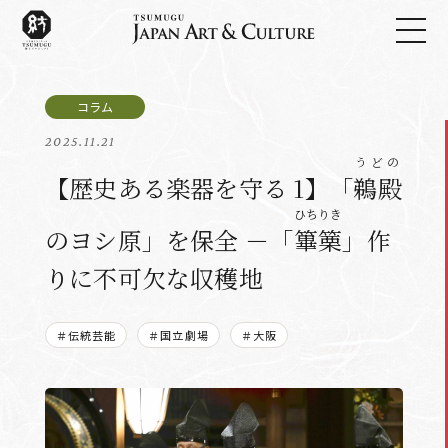
2025.11.21
うどの
【歴史ある楽器を守る 1】「
鵜殿
ひちりき
のヨシ原」を保全 －「
篳篥
」作
りに不可欠な収穫地
＃伝統芸能
＃国立劇場
＃大阪