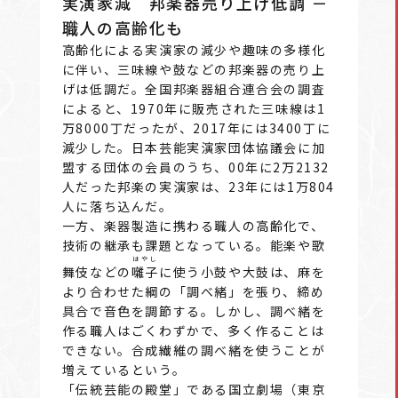
実演家減 邦楽器売り上げ低調 －
職人の高齢化も
高齢化による実演家の減少や趣味の多様化
に伴い、三味線や鼓などの邦楽器の売り上
げは低調だ。全国邦楽器組合連合会の調査
によると、1970年に販売された三味線は1
万8000丁だったが、2017年には3400丁に
減少した。日本芸能実演家団体協議会に加
盟する団体の会員のうち、00年に2万2132
人だった邦楽の実演家は、23年には1万804
人に落ち込んだ。
一方、楽器製造に携わる職人の高齢化で、
技術の継承も課題となっている。能楽や歌
はやし
舞伎などの
囃子
に使う小鼓や大鼓は、麻を
より合わせた綱の「調べ緒」を張り、締め
具合で音色を調節する。しかし、調べ緒を
作る職人はごくわずかで、多く作ることは
できない。合成繊維の調べ緒を使うことが
増えているという。
「伝統芸能の殿堂」である国立劇場（東京