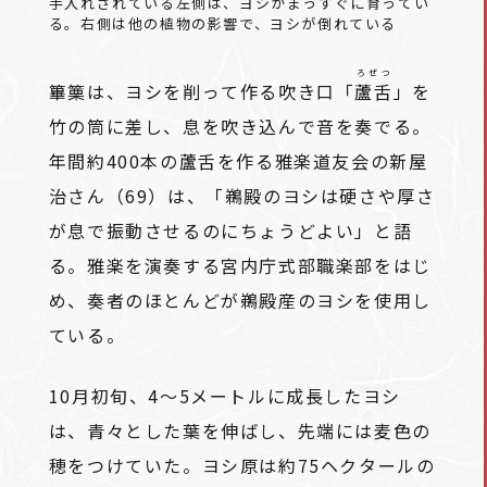
手入れされている左側は、ヨシがまっすぐに育ってい
る。右側は他の植物の影響で、ヨシが倒れている
ろぜつ
篳篥は、ヨシを削って作る吹き口「
蘆舌
」を
竹の筒に差し、息を吹き込んで音を奏でる。
年間約400本の蘆舌を作る雅楽道友会の新屋
治さん（69）は、「鵜殿のヨシは硬さや厚さ
が息で振動させるのにちょうどよい」と語
る。雅楽を演奏する宮内庁式部職楽部をはじ
め、奏者のほとんどが鵜殿産のヨシを使用し
ている。
10月初旬、4～5メートルに成長したヨシ
は、青々とした葉を伸ばし、先端には麦色の
穂をつけていた。ヨシ原は約75ヘクタールの