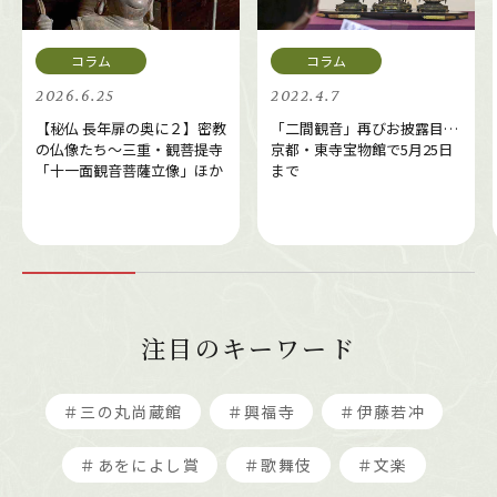
2026.6.25
2022.4.7
【秘仏 長年扉の奥に２】密教
「二間観音」再びお披露目…
の仏像たち～三重・観菩提寺
京都・東寺宝物館で5月25日
「十一面観音菩薩立像」ほか
まで
注目のキーワード
＃三の丸尚蔵館
＃興福寺
＃伊藤若冲
＃あをによし賞
＃歌舞伎
＃文楽