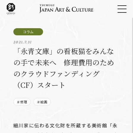
2021.7.31
「永青文庫」の看板猫をみんな
の手で未来へ 修理費用のため
のクラウドファンディング
（CF）スタート
＃修理
＃絵画
細川家に伝わる文化財を所蔵する美術館「永