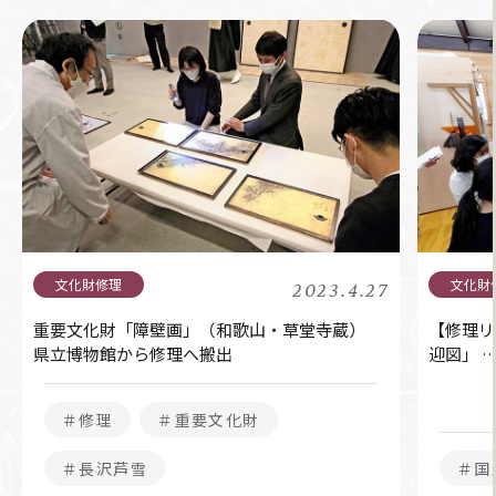
2023.4.27
重要文化財「障壁画」（和歌山・草堂寺蔵）
【修理リ
県立博物館から修理へ搬出
迎図」 
＃修理
＃重要文化財
＃長沢芦雪
＃国