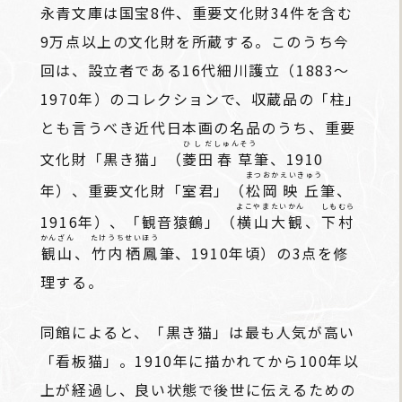
永青文庫は国宝8件、重要文化財34件を含む
9万点以上の文化財を所蔵する。このうち今
回は、設立者である16代細川護立（1883～
1970年）のコレクションで、収蔵品の「柱」
とも言うべき近代日本画の名品のうち、重要
ひしだ
しゅんそう
文化財「黒き猫」（
菱田
春草
筆、1910
まつおか
えいきゅう
年）、重要文化財「室君」（
松岡
映丘
筆、
よこやま
たいかん
しもむら
1916年）、「観音猿鶴」（
横山
大観
、
下村
かんざん
たけうち
せいほう
観山
、
竹内
栖鳳
筆、1910年頃）の3点を修
理する。
同館によると、「黒き猫」は最も人気が高い
「看板猫」。1910年に描かれてから100年以
上が経過し、良い状態で後世に伝えるための