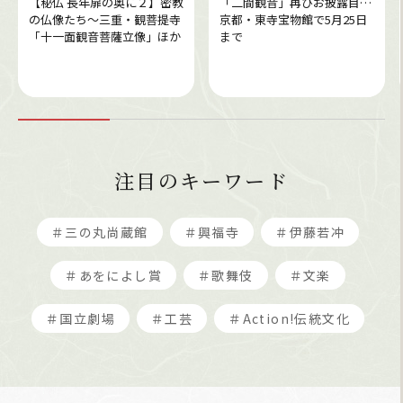
【秘仏 長年扉の奥に２】密教
「二間観音」再びお披露目…
の仏像たち～三重・観菩提寺
京都・東寺宝物館で5月25日
「十一面観音菩薩立像」ほか
まで
注目のキーワード
＃三の丸尚蔵館
＃興福寺
＃伊藤若冲
＃あをによし賞
＃歌舞伎
＃文楽
＃国立劇場
＃工芸
＃Action!伝統文化