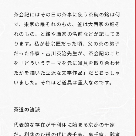
茶会記にはその日の茶事に使う茶碗の銘は何
で、樂家の誰それのもの、釜は大西家の誰そ
れのもの、と銘や職家の名前などが記してあ
ります。私が若宗匠だった頃、父の茶の弟子
だった作家・吉川英治先生が、茶会記のこと
を「どういうテーマを元に道具を取り合わせ
たかを描いた立派な文学作品」だとおっしゃ
いました。それほど道具は重大なのです。
茶道の流派
代表的な存在が千利休に始まる京都の千家
だ。利休のひ孫の代に表千家、裏千家、武者