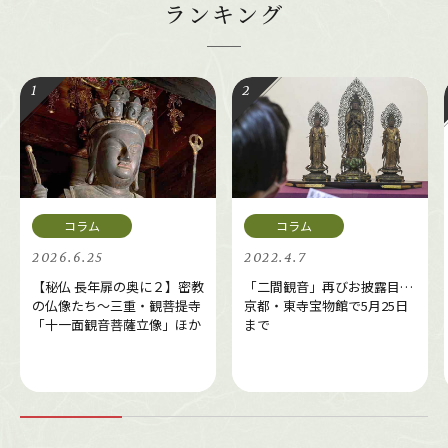
ランキング
2026.6.25
2022.4.7
【秘仏 長年扉の奥に２】密教
「二間観音」再びお披露目…
の仏像たち～三重・観菩提寺
京都・東寺宝物館で5月25日
「十一面観音菩薩立像」ほか
まで