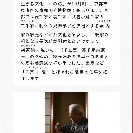
生きる文化 茶の湯」が10月8日、京都市
東山区の京都国立博物館で始まります。京
都では表千家と裏千家、武者小路千家の
さんせんけ
やぶのうち
三千家
、利休の兄弟弟子を流祖とする
藪内
らく
家の家元などが茶文化を伝承し、「
樂
家の
祖となる長次郎が利休とあいはかって
らくちゃわん
樂茶碗
を焼いた」（千玄室・裏千家前家
元）のを始め、家元好みの道具を作る職人
の家も美意識の担い手でした。樂家など
せんけ
じっしょく
しょっか
「
千家
十職
」と呼ばれる
職家
の仕事を紹
介します。