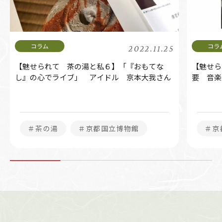
2022.11.25
【魅せられて 茶の湯と私６】「『おもてな
【魅せられて
し』の心でライブ」 アイドル 京本大我さん
要 音
＃茶の湯
＃京都国立博物館
＃京