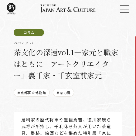
2022.9.21
茶文化の深遠vol.1―家元と職家
はともに「アートクリエイタ
ー」裏千家・千玄室前家元
＃京都国立博物館
＃茶の湯
足利家の歴代将軍や豊臣秀吉、徳川家康ら
武将が所持し、千利休ら茶人が用いた茶道
具、墨跡、絵画などを集めた特別展「京に