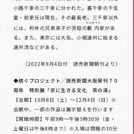
小路千家の三千家に分かれた。裏千家の千玄
室・前家元は現在、その最長老。三千家以外
やぶのうち
には、利休の兄弟弟子が流祖の
藪内
家があ
る。また、東京には大名、小堀遠州に始まる
遠州流などがある。
（2022年9月4日付 読売新聞朝刊より）
◆紡ぐプロジェクト／読売新聞大阪発刊７０
周年 特別展「京に生きる文化 茶の湯」
【会期】10月8日（土）～12月4日（日）※
会期中、一部の作品は展示替えを行います
【開館時間】午前9時～午後5時30分（金・
土曜日は午後8時まで）※入場は閉館の30分