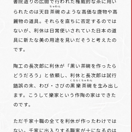
書院造りの広間で行われた権威的な茶に用い
ちゃわん
られたのは天目
茶碗
のような高価な唐物や高
麗物の道具。それらを直ちに否定するのでは
ないが、利休は日常使いされていた日本の道
具に新たな美の用途を見いだそうと考えたの
です。
陶工の長次郎に利休が「黒い茶碗を作ったら
どうだろう」と依頼し、利休と長次郎は試行
くろ
らく
ちゃわん
錯誤の末、わび・さびの
黒
樂
茶碗
を生み出し
ます。こうして樂家という作陶の家はできた
のです。
ただ千家十職の全てを利休が作ったわけでは
ない。千家に出入りする職家が十になるのは