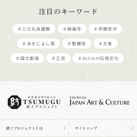
注目のキーワード
＃三の丸尚蔵館
＃興福寺
＃伊藤若冲
＃あをによし賞
＃歌舞伎
＃文楽
＃国立劇場
＃工芸
＃Action!伝統文化
紡ぐプロジェクトとは
サイトマップ