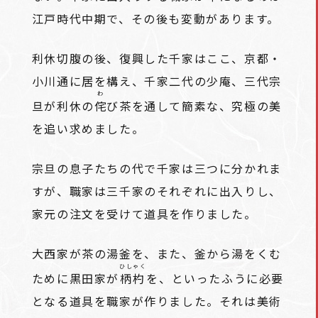
江戸時代中期で、その後も変動があります。
利休切腹の後、復興した千家はここ、京都・
小川通に居を構え、千家二代の少庵、三代宗
わ
旦が利休の
侘
び茶を通して簡素な、究極の美
を追い求めました。
宗旦の息子たちの代で千家は三つに分かれま
すが、職家は三千家のそれぞれに出入りし、
家元の注文を受けて道具を作りました。
大西家が茶の湯釜を、また、釜から湯をくむ
ひしゃく
ために黒田家が
柄杓
を、といったふうに必要
となる道具を職家が作りました。それは美術