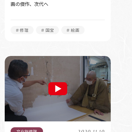
画の傑作、次代へ
＃修理
＃国宝
＃絵画
2020.11.10