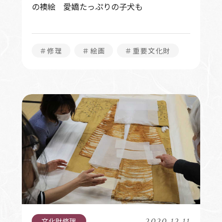
の襖絵 愛嬌たっぷりの子犬も
＃修理
＃絵画
＃重要文化財
2020.12.11