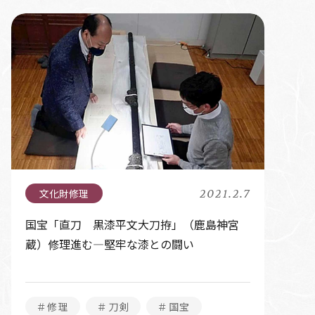
2021.2.7
国宝「直刀 黒漆平文大刀拵」（鹿島神宮
蔵）修理進む―堅牢な漆との闘い
＃修理
＃刀剣
＃国宝