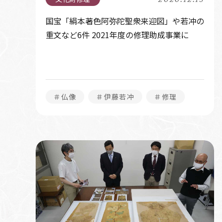
国宝「絹本著色阿弥陀聖衆来迎図」や若冲の
重文など6件 2021年度の修理助成事業に
＃仏像
＃伊藤若冲
＃修理