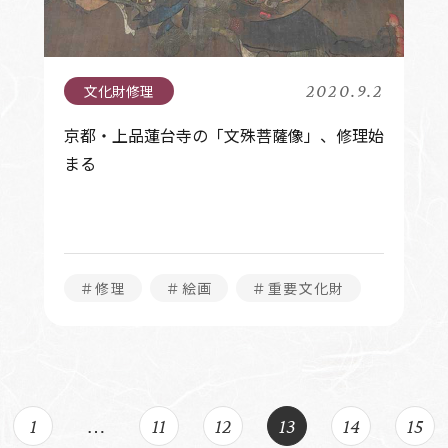
2020.9.2
京都・上品蓮台寺の「文殊菩薩像」、修理始
まる
＃修理
＃絵画
＃重要文化財
1
…
11
12
13
14
15