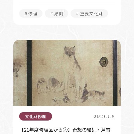
＃修理
＃彫刻
＃重要文化財
2021.1.9
【21年度修理品から②】奇想の絵師・芦雪