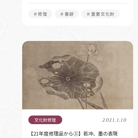
＃修理
＃書跡
＃重要文化財
2021.1.10
【21年度修理品から③】若冲、墨の表現