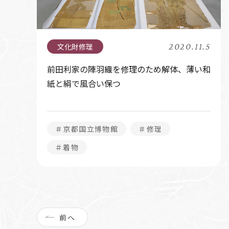
2020.11.5
前田利家の陣羽織を修理のため解体、薄い和
紙と絹で風合い保つ
＃京都国立博物館
＃修理
＃着物
前へ