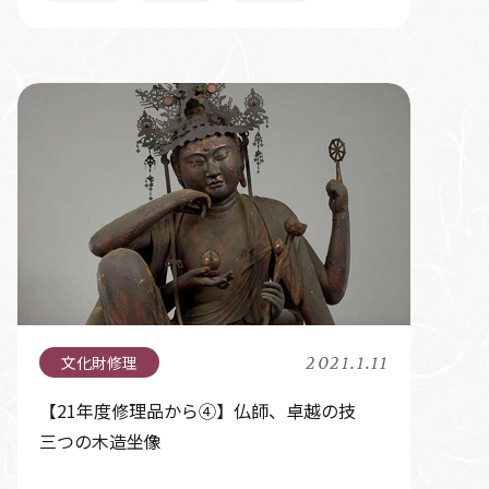
2021.1.11
【21年度修理品から④】仏師、卓越の技
三つの木造坐像