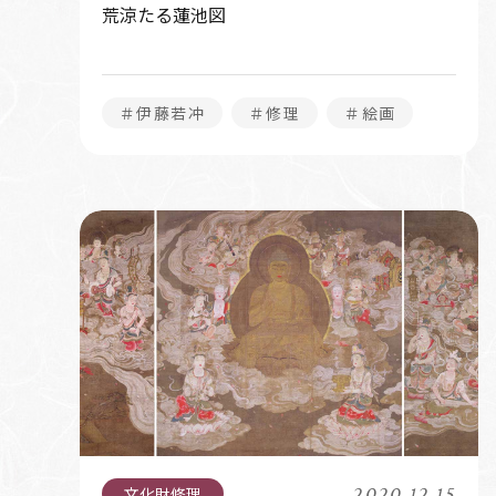
荒涼たる蓮池図
＃伊藤若冲
＃修理
＃絵画
2020.12.15