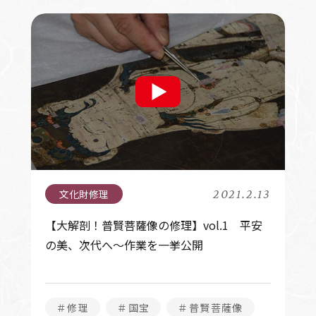
2021.2.13
【大解剖！普賢菩薩像の修理】vol.1 平安
の美、次代へ～作業を一挙公開
＃修理
＃国宝
＃普賢菩薩像