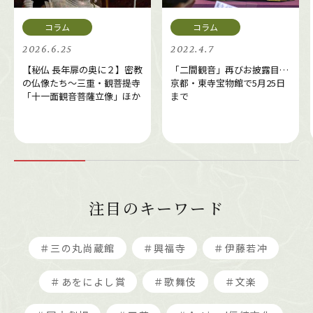
2026.6.25
2022.4.7
【秘仏 長年扉の奥に２】密教
「二間観音」再びお披露目…
の仏像たち～三重・観菩提寺
京都・東寺宝物館で5月25日
「十一面観音菩薩立像」ほか
まで
注目のキーワード
＃三の丸尚蔵館
＃興福寺
＃伊藤若冲
＃あをによし賞
＃歌舞伎
＃文楽