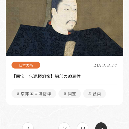
2019.8.14
【国宝 伝源頼朝像】細部の迫真性
＃京都国立博物館
＃国宝
＃絵画
1
…
13
14
15