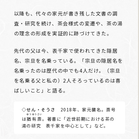
以降も、代々の家元が書き残した文書の調
査・研究を続け、茶会様式の変遷や、茶の湯
の理念の形成を実証的に跡づけてきた。
先代の父は今、表千家で使われてきた隠居
名、宗旦を名乗っている。「宗旦の隠居名を
名乗ったのは歴代の中でも4人だけ。（宗旦
を名乗る父と私の）2人そろっているのは喜
ばしいこと」と語る。
◇せん・そうさ
2018年、家元襲名。斎号
ゆうゆうさい
は
猶有斎
。著書に「近世前期における茶の
湯の研究 表千家を中心として」など。