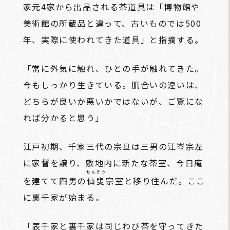
家元4家から出品される茶道具は「博物館や
美術館の所蔵品と違って、古いものでは500
年、実際に使われてきた道具」と指摘する。
「常に外気に触れ、ひとの手が触れてきた。
今もしっかり生きている。肌合いの違いは、
どちらが良いか悪いかではないが、ご覧にな
れば分かると思う」
江戸初期、千家三代の宗旦は三男の江岑宗左
に家督を譲り、敷地内に新たな茶室、今日庵
せんそう
を建てて四男の
仙叟
宗室と移り住んだ。ここ
に裏千家が始まる。
「表千家と裏千家は同じわび茶を守ってきた