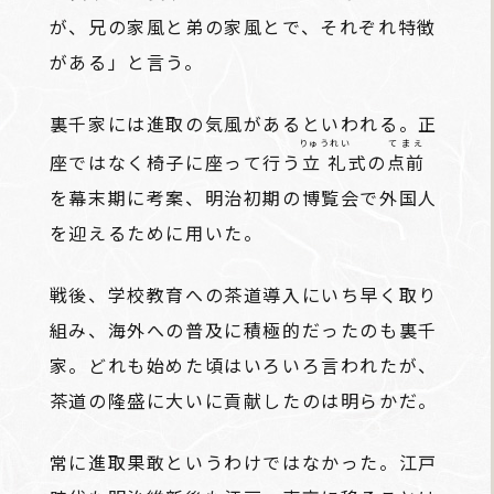
が、兄の家風と弟の家風とで、それぞれ特徴
がある」と言う。
裏千家には進取の気風があるといわれる。正
りゅうれい
てまえ
座ではなく椅子に座って行う
立礼
式の
点前
を幕末期に考案、明治初期の博覧会で外国人
を迎えるために用いた。
戦後、学校教育への茶道導入にいち早く取り
組み、海外への普及に積極的だったのも裏千
家。どれも始めた頃はいろいろ言われたが、
茶道の隆盛に大いに貢献したのは明らかだ。
常に進取果敢というわけではなかった。江戸