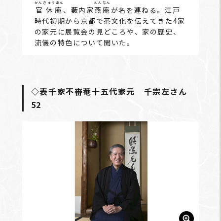
かんきゅうあん
えんなん
官休庵
、藪内家
燕庵
が名を連ねる。江戸
時代初期から京都で茶文化を伝えてきた4家
の家元に展覧会の見どころや、家の歴史、
流儀の特色について聞いた。
◇表千家不審菴十五代家元 千宗左さん
52