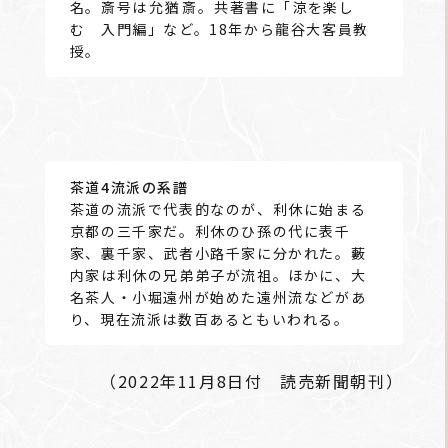
名。斎号は
允猶斎
。共著書に「涼を楽し
む 入門編」など。18年から龍谷大客員教
授。
茶道4流派の系譜
茶道の流派で代表的なのが、利休に始まる
京都の三千家だ。利休のひ孫の代に表千
家、裏千家、武者小路千家に分かれた。藪
内家は利休の兄弟弟子が流祖。ほかに、大
名茶人・小堀遠州が始めた遠州流などがあ
り、現在流派は数百あるともいわれる。
（2022年11月8日付 読売新聞朝刊）