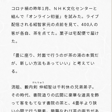
コロナ禍の昨年1月、ＮＨＫ文化センターと
組んで「オンライン初釜」を試みた。ライブ
配信される紹智家元の点前を見て、400人の
た
客が各自、茶を
点
てた。菓子は宅配便で届け
た。
「畳に座り、対面で行うのが茶の湯の本質だ
が、新しい方法もあっていい」と考えてい
る。
けんちゅう
流祖、藪内
剣仲
紹智は千利休の兄弟弟子。
その時代、書院造りの広間に豪華な道具を飾
って客をもてなす書院の茶と、4畳半より狭
い小間で行う簡素、簡略なわび茶の両方があ