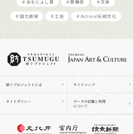
＃あをによし賞
＃歌舞伎
＃文楽
＃国立劇場
＃工芸
＃Action!伝統文化
紡ぐプロジェクトとは
サイトマップ
サイトポリシー
データの収集と利用
について