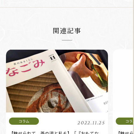
関連記事
2022.11.25
【魅せられて 茶の湯と私６】「『おもてな
【魅せられて