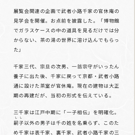
展覧会関連の企画で武者小路千家の官休庵の
見学会を開催。お点前を披露した。「博物館
でガラスケースの中の道具を見るだけでは分
からない、茶の湯の世界に溶け込んでもらっ
た」
千家三代、宗旦の次男、一翁宗守がいったん
養子に出た後、千家に戻って京都・武者小路
通に設けた茶室が官休庵。現在の建物は大正
期の再建だが、当初の形式を伝えている。
三千家は江戸中期に「一子相伝」を明確化。
しし
嗣子
以外の男子は千の姓を名乗らず、このた
め千家は表千家、裏千家、武者小路千家の三