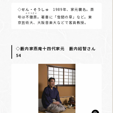
◇せん・そうしゅ
1989年、家元襲名。斎
ふてつさい
号は
不徹斎
。著書に「雪間の草」など。東
京芸術大、大阪音楽大などで客員教授。
◇藪内家燕庵十四代家元 藪内紹智さん
54