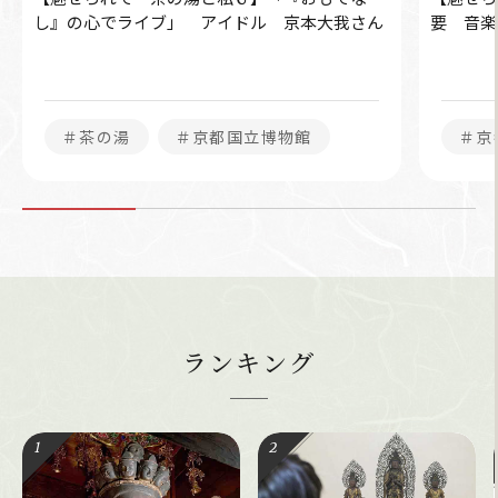
し』の心でライブ」 アイドル 京本大我さん
要 音
＃茶の湯
＃京都国立博物館
＃京
ランキング