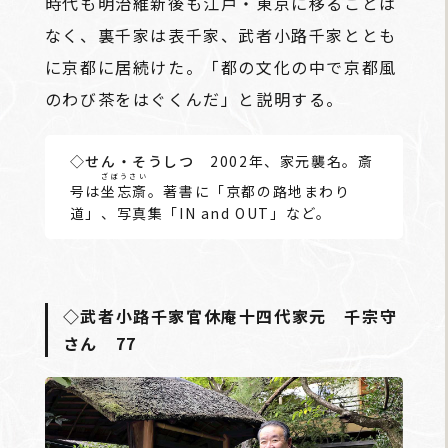
時代も明治維新後も江戸・東京に移ることは
なく、裏千家は表千家、武者小路千家ととも
に京都に居続けた。「都の文化の中で京都風
のわび茶をはぐくんだ」と説明する。
◇せん・そうしつ
2002年、家元襲名。斎
ざぼうさい
号は
坐忘斎
。著書に「京都の路地まわり
道」、写真集「IN and OUT」など。
◇武者小路千家官休庵十四代家元 千宗守
さん 77