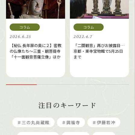
2026.6.25
2022.4.7
【秘仏 長年扉の奥に２】密教
「二間観音」再びお披露目…
の仏像たち～三重・観菩提寺
京都・東寺宝物館で5月25日
「十一面観音菩薩立像」ほか
まで
注目のキーワード
＃三の丸尚蔵館
＃興福寺
＃伊藤若冲