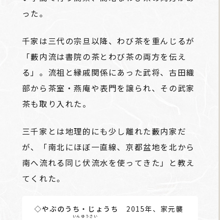
った。
千家は三代の宗旦以降、わび茶を重んじるが
「藪内流は書院の茶とわび茶の両方を伝え
る」。流祖と縁戚関係にあった武将、古田織
部から茶室・燕庵や表門を譲られ、その武家
茶も取り入れた。
三千家とは地理的にも少し離れた藪内家だ
が、「南北にほぼ一直線、京都盆地を北から
南へ流れる同じ伏流水を使ってきた」と教え
てくれた。
◇やぶのうち・じょうち
2015年、家元襲
いんゆうさい