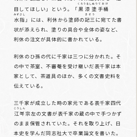
くろうるしぬり
ておけ
目してほしい」という。「
黒漆塗
手桶
みずさし
きぞう
水指
」には、利休から塗師の
記三
に宛てた書
状が添えられ、塗りの具合や全体の姿など、
利休の注文が具体的に書かれている。
利休のひ孫の代に千家は三つに分かれた。そ
の中で茶室、不審菴を受け継いだ表千家は本
家として、茶道具のほか、多くの文書史料を
伝えている。
三千家が成立した時の家元である表千家四代
こうしん
江岑
宗左の文書が表千家の蔵の中で手つかず
のまま保管されていた。それを取り上げ、日
本史を学んだ同志社大で卒業論文を書いた。