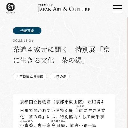
2022.11.24
茶道４家元に聞く 特別展「京
に生きる文化 茶の湯」
＃京都国立博物館
＃茶の湯
京都国立博物館（京都市東山区）で12月4
みやこ
日まで開かれている特別展「
京
に生きる文
化 茶の湯」には、特別協力として表千家
ふしんあん
こんにちあん
不審菴
、裏千家
今日庵
、武者小路千家