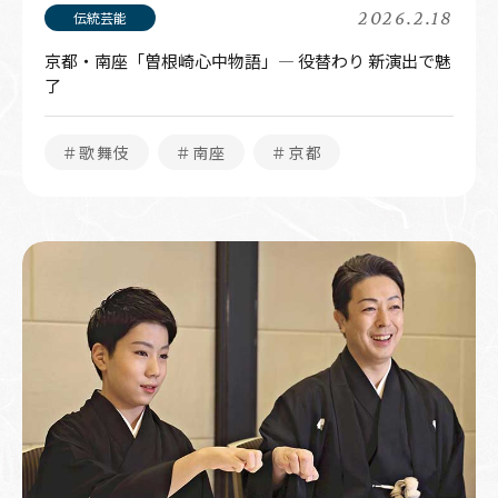
2026.2.18
京都・南座「曽根崎心中物語」— 役替わり 新演出で魅
了
＃歌舞伎
＃南座
＃京都