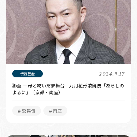
2024.9.17
獅童 ― 母と紡いだ夢舞台 九月花形歌舞伎「あらしの
よるに」（京都・南座）
＃歌舞伎
＃南座