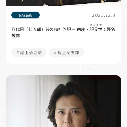
2025.12.4
かおみせ
八代目「菊五郎」芸の精神体現 － 南座・
顔見世
で襲名
披露
＃尾上菊之助
＃尾上菊五郎