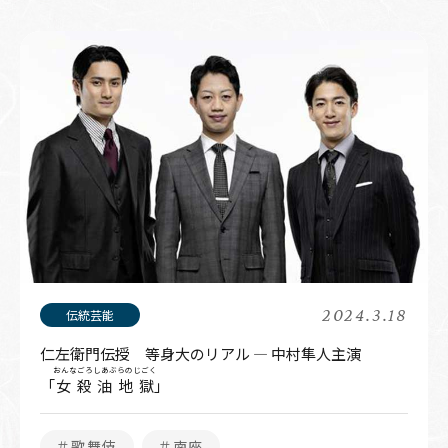
2024.3.18
仁左衛門伝授 等身大のリアル ― 中村隼人主演
おんなごろしあぶらのじごく
「
女殺油地獄
」
＃歌舞伎
＃南座