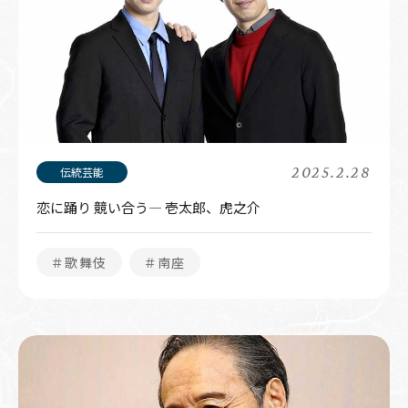
2025.2.28
恋に踊り 競い合う― 壱太郎、虎之介
＃歌舞伎
＃南座