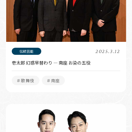
2025.3.12
壱太郎 幻惑早替わり ― 南座 お染の五役
＃歌舞伎
＃南座