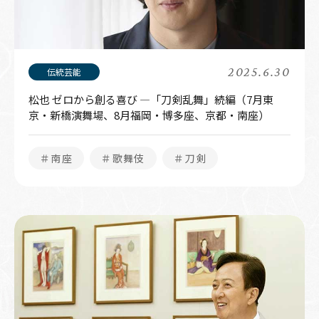
2025.6.30
松也 ゼロから創る喜び —「刀剣乱舞」続編（7月東
京・新橋演舞場、8月福岡・博多座、京都・南座）
＃南座
＃歌舞伎
＃刀剣