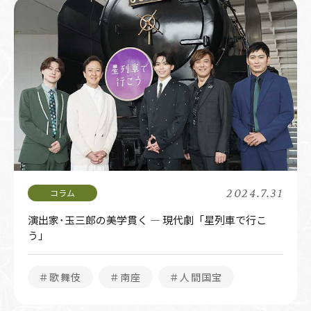
2024.7.31
演出家･玉三郎の美学貫く ― 現代劇「星列車で行こ
う」
＃歌舞伎
＃南座
＃人間国宝