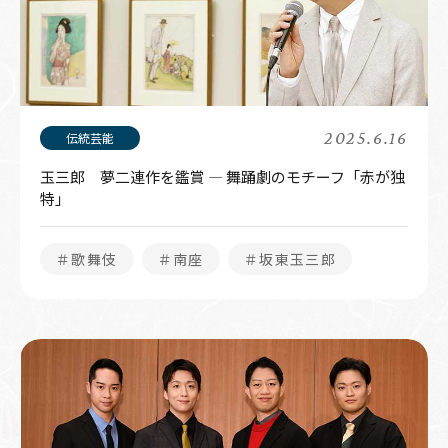
2025.6.16
玉三郎 夢二連作を鑑賞 — 舞踊劇のモチーフ「赤が独
特」
＃歌舞伎
＃南座
＃坂東玉三郎