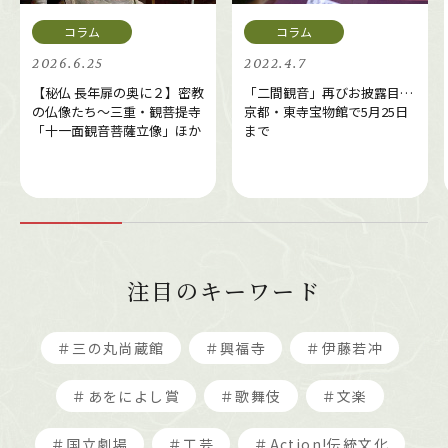
2026.6.25
2022.4.7
【秘仏 長年扉の奥に２】密教
「二間観音」再びお披露目…
の仏像たち～三重・観菩提寺
京都・東寺宝物館で5月25日
「十一面観音菩薩立像」ほか
まで
注目のキーワード
＃三の丸尚蔵館
＃興福寺
＃伊藤若冲
＃あをによし賞
＃歌舞伎
＃文楽
＃国立劇場
＃工芸
＃Action!伝統文化