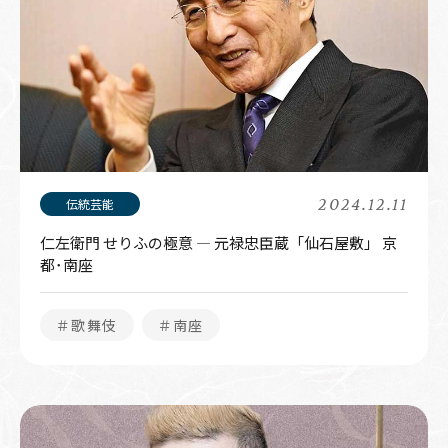
2024.12.11
仁左衛門 せりふの極意 ― 元禄忠臣蔵「仙石屋敷」 京
都･南座
＃歌舞伎
＃南座