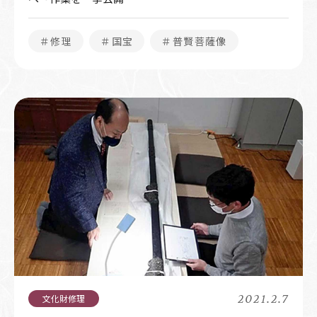
＃修理
＃国宝
＃普賢菩薩像
2021.2.7