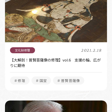
2021.2.18
【大解剖！普賢菩薩像の修理】vol.6 支援の輪、広が
りに期待
＃修理
＃国宝
＃普賢菩薩像