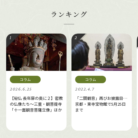
ランキング
2026.6.25
2022.4.7
【秘仏 長年扉の奥に２】密教
「二間観音」再びお披露目…
の仏像たち～三重・観菩提寺
京都・東寺宝物館で5月25日
「十一面観音菩薩立像」ほか
まで