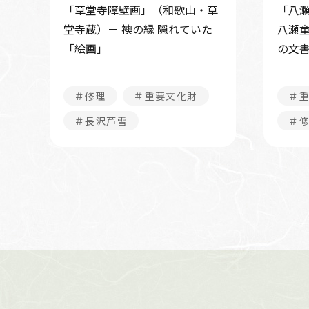
「草堂寺障壁画」（和歌山・草
「八
堂寺蔵）－ 襖の縁 隠れていた
八瀬童
「絵画」
の文書
＃修理
＃重要文化財
＃
＃長沢芦雪
＃