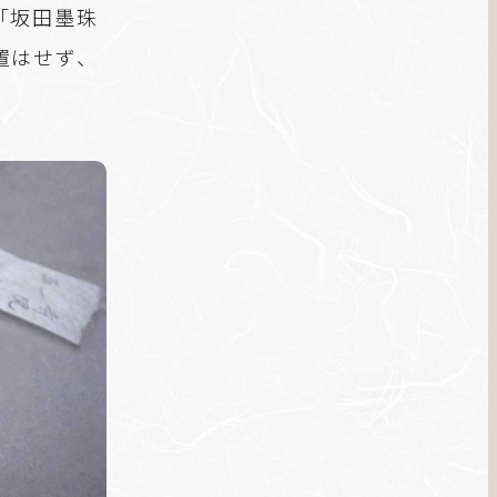
「坂田墨珠
置はせず、