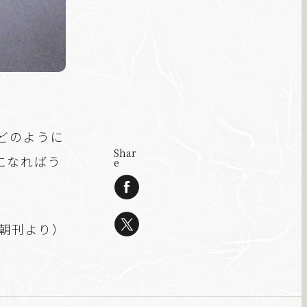
どのように
Shar
になればう
e
聞朝刊より）