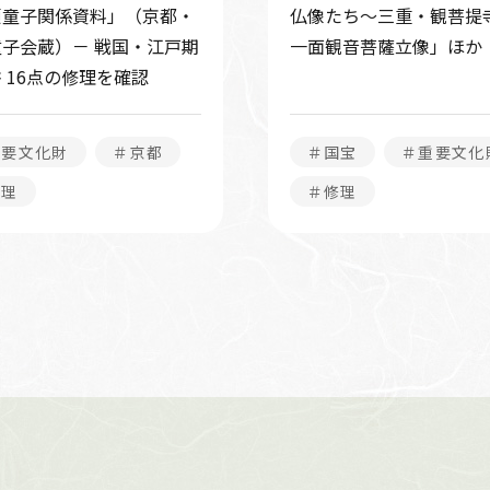
瀬童子関係資料」（京都・
仏像たち～三重・観菩提
子会蔵）－ 戦国・江戸期
一面観音菩薩立像」ほか
 16点の修理を確認
重要文化財
＃京都
＃国宝
＃重要文化
修理
＃修理