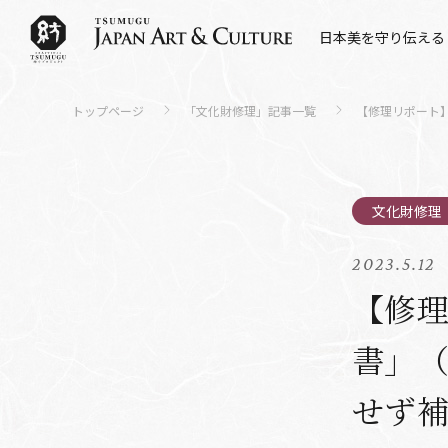
日本美を守り伝える
トップページ
「文化財修理」記事一覧
【修理リポート
2023.5.12
【修
書」
せず