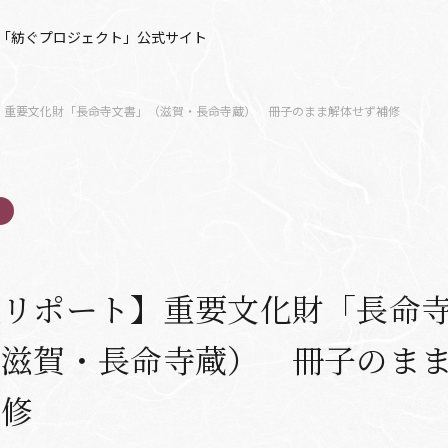
「紡ぐプロジェクト」公式サイト
】重要文化財「長命寺文書」（滋賀・長命寺蔵） 冊子のまま解体せず補修
理リポート】重要文化財「長命
（滋賀・長命寺蔵） 冊子のま
補修