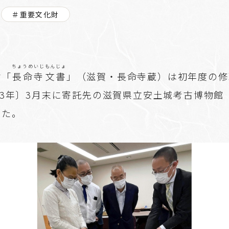
＃重要文化財
ちょうめいじ
もんじょ
財「
長命寺
文書
」（滋賀・長命寺蔵）は初年度の修
23年〕3月末に寄託先の滋賀県立安土城考古博物館
った。