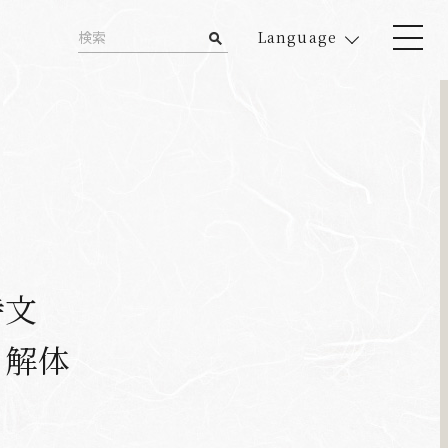
Language
寺文
ま解体