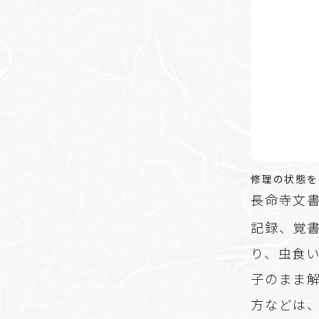
修理の状態を
長命寺文書
記録、覚
り、虫食
子のまま
方などは