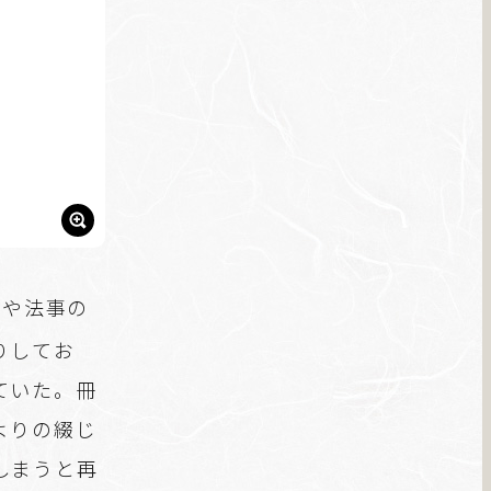
）
事や法事の
りしてお
ていた。冊
よりの綴じ
しまうと再