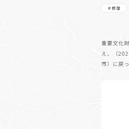
＃修理
重要文化
え、〔20
市）に戻