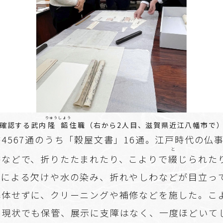
りゅうしょう
確認する武内
隆韶
住職（右から2人目、滋賀県近江八幡市で
4567通のうち「穀屋文書」16通。江戸時代の仏
と
書などで、折りたたまれたり、こよりで
綴
じられた
いによる欠けや水の染み、折れやしわなどが目立っ
解体せずに、クリーニングや補修などを施した。こ
、現状でも保管、展示に支障はなく、一度ほどいて