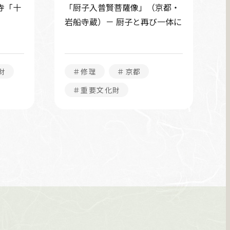
寺「十
「厨子入普賢菩薩像」（京都・
岩船寺蔵）－ 厨子と再び一体に
財
＃修理
＃京都
＃重要文化財