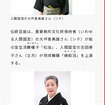
人間国宝の大坪喜美雄さん（シテ）
伝統芸能は、重要無形文化財保持者（いわゆ
る人間国宝）の大坪喜美雄さん（シテ）が能
まいばやし
の宝生流
舞囃子
「松虫」、人間国宝の志田房
あけづば
子さん（立方）が琉球舞踊「
蜻蛉羽
」を上演
する。