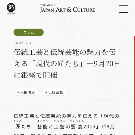
2023.9.4
伝統工芸と伝統芸能の魅力を伝
える「現代の匠たち」―9月20日
に銀座で開催
＃人間国宝
＃伝統芸能
伝統工芸と伝統芸能の魅力を伝える「現代の
たくみ
げいのう
こうげい
きょうえん
匠
たち
藝能
と
工藝
の
饗宴
2023」が9月