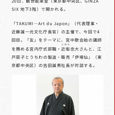
20日、観世能楽堂（東京都中央区、GINZA
SIX 地下3階）で開かれる。
「TAKUMI―Art du Japon」（代表理事・
近藤誠一元文化庁長官）の主催で、今回で4
回目。「友」をテーマに、宮中歌会始の講師
このえ
を務める宮内庁式部職・
近衞
忠大さんと、江
戸扇子とうちわの製造・販売「伊場仙」（東
京都中央区）の吉田誠男社長が対談する。