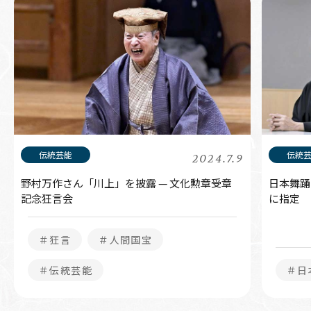
2024.7.9
野村万作さん「川上」を披露 — 文化勲章受章
日本舞踊
記念狂言会
に指定
＃狂言
＃人間国宝
＃伝統芸能
＃日