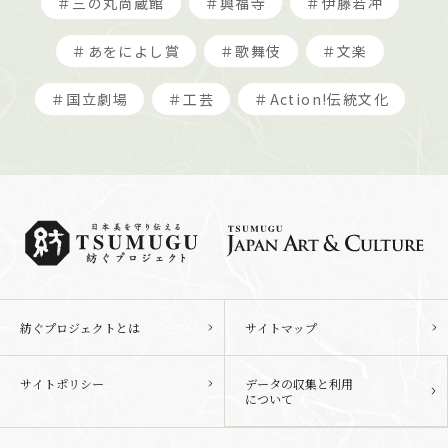
＃三の丸尚蔵館
＃興福寺
＃伊藤若冲
＃あをによし賞
＃歌舞伎
＃文楽
＃国立劇場
＃工芸
＃Action!伝統文化
紡ぐプロジェクトとは
サイトマップ
サイトポリシー
データの収集と利用
について