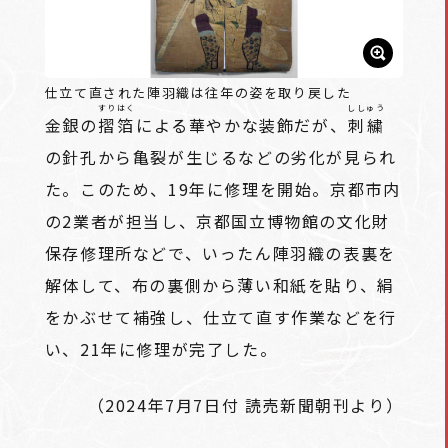
仕立て直された陣羽織は往年の姿を取り戻した
すりはく
ししゅう
金銀の
摺箔
による華やかな装飾だが、
刺繍
の針孔から亀裂が生じるなどの劣化が見られ
た。このため、19年に修理を開始。京都市内
の2業者が担当し、京都国立博物館の文化財
保存修理所などで、いったん陣羽織の表裏を
解体して、布の裏側から薄い和紙を貼り、絹
をかぶせて補強し、仕立て直す作業などを行
い、21年に修理が完了した。
（2024年7月7日付 読売新聞朝刊より）