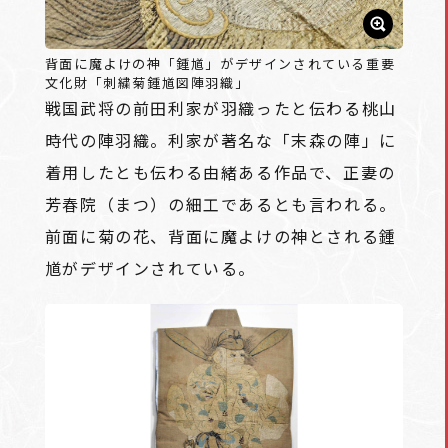
背面に魔よけの神「鍾馗」がデザインされている重要
文化財「刺繍菊鍾馗図陣羽織」
戦国武将の前田利家が羽織ったと伝わる桃山
時代の陣羽織。利家が著名な「末森の陣」に
着用したとも伝わる由緒ある作品で、正妻の
芳春院（まつ）の細工であるとも言われる。
前面に菊の花、背面に魔よけの神とされる鍾
馗がデザインされている。