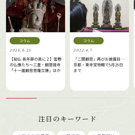
2026.6.25
2022.4.7
【秘仏 長年扉の奥に２】密教
「二間観音」再びお披露目…
の仏像たち～三重・観菩提寺
京都・東寺宝物館で5月25日
「十一面観音菩薩立像」ほか
まで
注目のキーワード