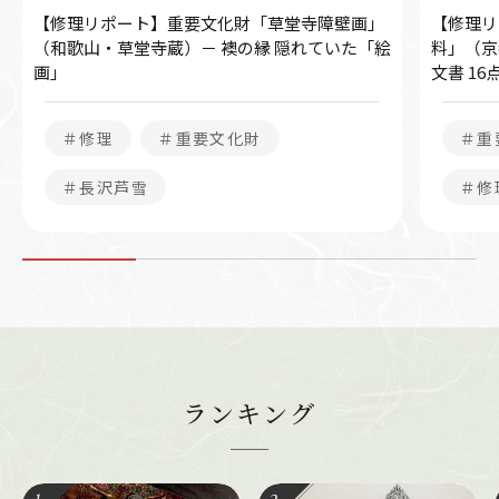
【修理リポート】重要文化財「草堂寺障壁画」
【修理リ
（和歌山・草堂寺蔵）－ 襖の縁 隠れていた「絵
料」（京
画」
文書 1
＃修理
＃重要文化財
＃重
＃長沢芦雪
＃修
ランキング