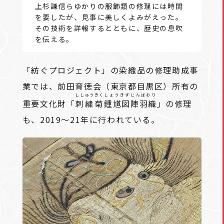
上杉謙信らゆかりの服飾類の修理には時間
を要したが、見事に美しくよみがえった。
その技術を詳報するとともに、歴史の息吹
を伝える。
「紡ぐプロジェクト」の染織品の修理助成事
業では、前田育徳会（東京都目黒区）所有の
ししゅうきく
しょうきず
じんばおり
重要文化財「
刺繍菊
鍾馗図
陣羽織
」の修理
も、2019～21年に行われている。