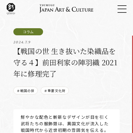
2024.7.9
【戦国の世 生き抜いた染織品を
守る４】前田利家の陣羽織 2021
年に修理完了
＃戦国の世
＃重要文化財
鮮やかな配色と斬新なデザインが目を引く
武将たちの服飾類は、異国文化が流入した
戦国時代から近世初期の雰囲気を伝える。