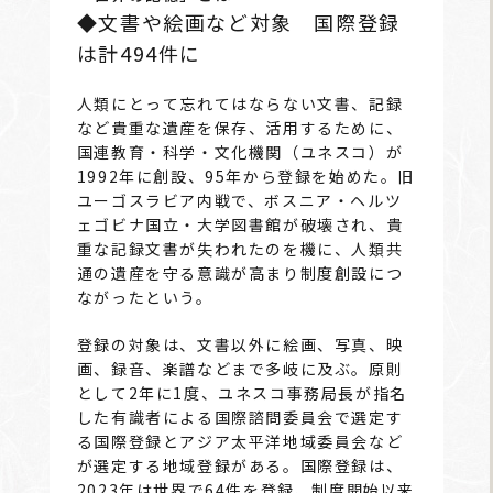
◆文書や絵画など対象 国際登録
は計494件に
人類にとって忘れてはならない文書、記録
など貴重な遺産を保存、活用するために、
国連教育・科学・文化機関（ユネスコ）が
1992年に創設、95年から登録を始めた。旧
ユーゴスラビア内戦で、ボスニア・ヘルツ
ェゴビナ国立・大学図書館が破壊され、貴
重な記録文書が失われたのを機に、人類共
通の遺産を守る意識が高まり制度創設につ
ながったという。
登録の対象は、文書以外に絵画、写真、映
画、録音、楽譜などまで多岐に及ぶ。原則
として2年に1度、ユネスコ事務局長が指名
した有識者による国際諮問委員会で選定す
る国際登録とアジア太平洋地域委員会など
が選定する地域登録がある。国際登録は、
2023年は世界で64件を登録、制度開始以来