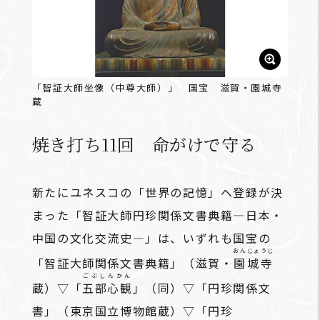
「智証大師坐像（中尊大師）」 国宝 滋賀・園城寺
蔵
焼き打ち11回 命がけで守る
新たにユネスコの「世界の記憶」へ登録が決
まった「智証大師円珍関係文書典籍―日本・
中国の文化交流史―」は、いずれも国宝の
おんじょうじ
「智証大師関係文書典籍」（滋賀・
園城寺
ごぶしんかん
蔵）▽「
五部心観
」（同）▽「円珍関係文
書」（東京国立博物館蔵）▽「円珍