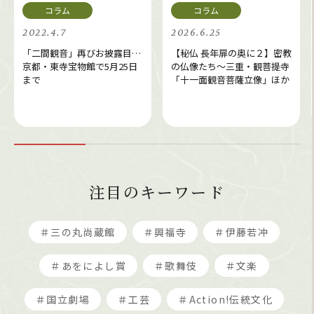
2022.4.7
2026.6.25
「二間観音」再びお披露目…
【秘仏 長年扉の奥に２】密教
京都・東寺宝物館で5月25日
の仏像たち～三重・観菩提寺
まで
「十一面観音菩薩立像」ほか
注目のキーワード
＃三の丸尚蔵館
＃興福寺
＃伊藤若冲
＃あをによし賞
＃歌舞伎
＃文楽
＃国立劇場
＃工芸
＃Action!伝統文化