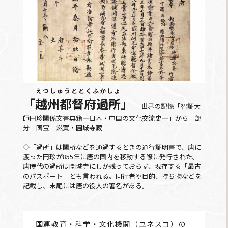
えつしゅうととくふかしょ
「
越州都督府過所
」
世界の記憶「智証大
師円珍関係文書典籍―日本・中国の文化交流史―」から 部
分 国宝 滋賀・園城寺蔵
◇「過所」は関所などを通過するときの通行証明書で、唐に
渡った円珍が855年に唐の国内を移動する際に発行された。
唐時代の過所は園城寺にしか残っておらず、現存する「最古
のパスポート」とも言われる。同行者や目的、持ち物などを
記載し、末尾には唐の役人の署名がある。
国連教育・科学・文化機関（ユネスコ）の