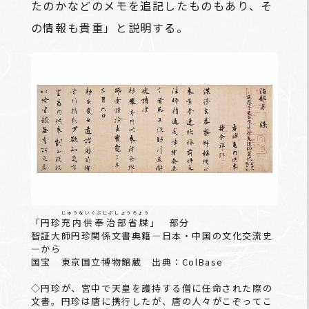
たのかなどのメモを追記したものもあり、そ
の情報も貴重」と説明する。
じゅうないぐぶじぶしょうちょう
「円珍
充内供奉治部省牒
」 部分
智証大師円珍関係文書典籍―日本・中国の文化交流史
―から
国宝 東京国立博物館蔵 出典：ColBase
◇円珍が、宮中で天皇を護持する僧に任命された際の
文書。円珍は唐に携行したが、唐の人々がこぞってこ