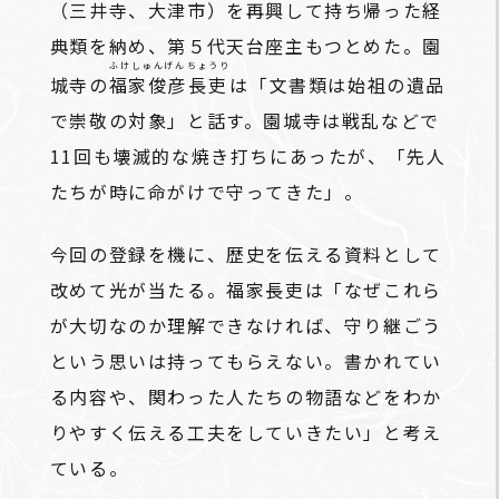
（三井寺、大津市）を再興して持ち帰った経
典類を納め、第５代天台座主もつとめた。園
ふけしゅんげん
ちょうり
城寺の
福家俊彦
長吏
は「文書類は始祖の遺品
で崇敬の対象」と話す。園城寺は戦乱などで
11回も壊滅的な焼き打ちにあったが、「先人
たちが時に命がけで守ってきた」。
今回の登録を機に、歴史を伝える資料として
改めて光が当たる。福家長吏は「なぜこれら
が大切なのか理解できなければ、守り継ごう
という思いは持ってもらえない。書かれてい
る内容や、関わった人たちの物語などをわか
りやすく伝える工夫をしていきたい」と考え
ている。