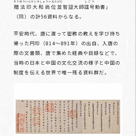
ぞうほういんだいかしょういならびに
しごう
贈法印大和尚位並
智証大師
諡号
勅書」
（同）――の計56資料からなる。
平安時代、唐に渡って密教の教えを学び持ち
帰った円珍（814～891年）の出自、入唐の
際の文書類、唐で集めた経典や目録などで、
当時の日本と中国の文化交流の様子と中国の
制度を伝える世界で唯一残る資料群だ。