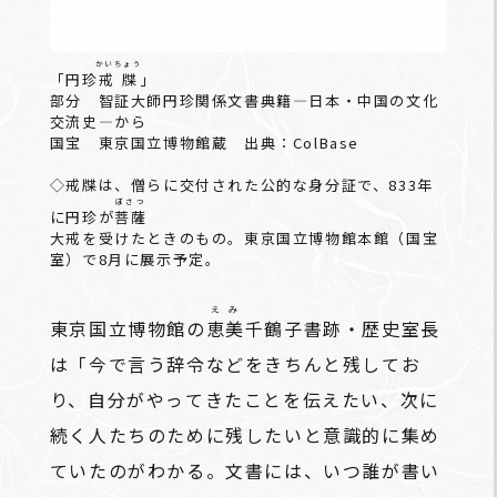
かいちょう
「円珍
戒牒
」
部分 智証大師円珍関係文書典籍―日本・中国の文化
交流史―から
国宝 東京国立博物館蔵 出典：ColBase
◇戒牒は、僧らに交付された公的な身分証で、833年
ぼさつ
に円珍が
菩薩
大戒を受けたときのもの。東京国立博物館本館（国宝
室）で8月に展示予定。
えみ
東京国立博物館の
恵美
千鶴子書跡・歴史室長
は「今で言う辞令などをきちんと残してお
り、自分がやってきたことを伝えたい、次に
続く人たちのために残したいと意識的に集め
ていたのがわかる。文書には、いつ誰が書い