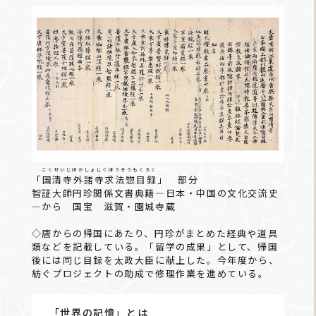
こくせいじほかしょじぐほうそうもくろく
「
国清寺外諸寺求法惣目録
」 部分
智証大師円珍関係文書典籍―日本・中国の文化交流史
―から 国宝 滋賀・園城寺蔵
◇唐からの帰国にあたり、円珍がまとめた経典や道具
類などを記載している。「留学の成果」として、帰国
後には同じ目録を太政大臣に献上した。今年度から、
紡ぐプロジェクトの助成で修理作業を進めている。
「世界の記憶」とは