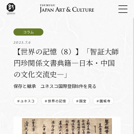
2023.7.6
【世界の記憶（8）】「智証大師
円珍関係文書典籍―日本・中国
の文化交流史―」
保存と継承 ユネスコ国際登録8件を見る
＃ユネスコ
＃世界の記憶
＃国宝
＃園城寺