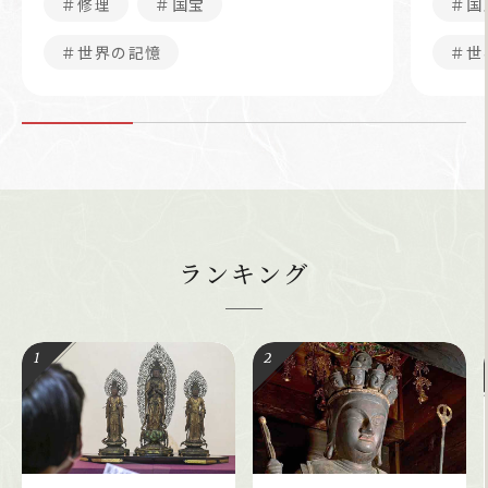
＃修理
＃国宝
＃国
＃世界の記憶
＃世
ランキング