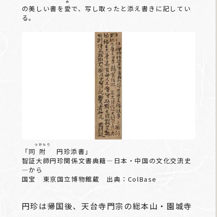
め
の美しい書を
愛
で、写し取ったと添え書きに記してい
る。
つけたり
「同
附
円珍添書」
智証大師円珍関係文書典籍―日本・中国の文化交流史
―から
国宝 東京国立博物館蔵 出典：ColBase
円珍は帰国後、天台寺門宗の総本山・園城寺