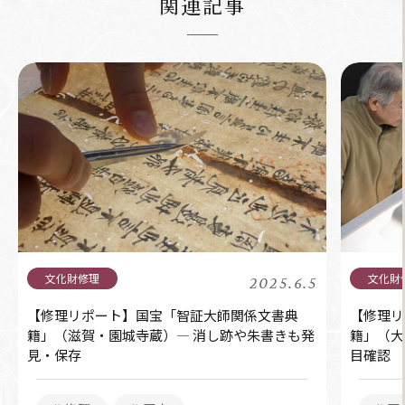
関連記事
2025.6.5
【修理リポート】国宝「智証大師関係文書典
【修理リ
籍」（滋賀・園城寺蔵）― 消し跡や朱書きも発
籍」（大
見・保存
目確認