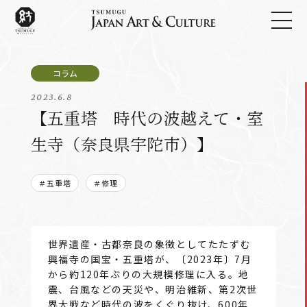
2023.6.8
【五重塔 時代の波越えて・室
生寺（奈良県宇陀市）】
＃五重塔
＃修理
世界遺産・古都奈良の象徴としてたたずむ
興福寺の国宝・五重塔が、〔2023年〕7月
から約120年ぶりの大規模修理に入る。地
震、台風などの天災や、明治維新、第2次世
界大戦など時代の波をくぐり抜け、600年