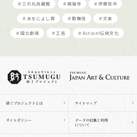
＃三の丸尚蔵館
＃興福寺
＃伊藤若冲
＃あをによし賞
＃歌舞伎
＃文楽
＃国立劇場
＃工芸
＃Action!伝統文化
紡ぐプロジェクトとは
サイトマップ
サイトポリシー
データの収集と利用
について