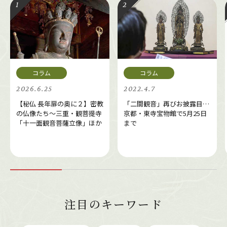
2026.6.25
2022.4.7
【秘仏 長年扉の奥に２】密教
「二間観音」再びお披露目…
の仏像たち～三重・観菩提寺
京都・東寺宝物館で5月25日
「十一面観音菩薩立像」ほか
まで
注目のキーワード