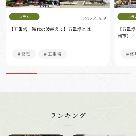
2023.6.9
【五重塔 時代の波越えて】五重塔とは
【五重塔
岡市）／
＃修理
＃五重塔
＃修
ランキング