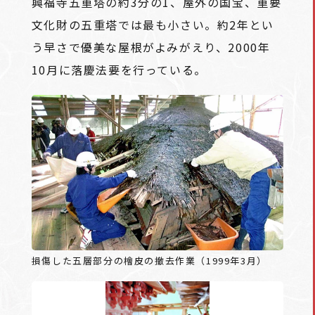
興福寺五重塔の約3分の1、屋外の国宝、重要
文化財の五重塔では最も小さい。約2年とい
う早さで優美な屋根がよみがえり、2000年
10月に落慶法要を行っている。
損傷した五層部分の檜皮の撤去作業（1999年3月）