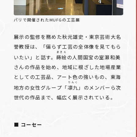
パリで開催されたMUFGの工芸展
展示の監修を務めた秋元雄史・東京芸術大名
誉教授は、「偏らず工芸の全体像を見てもら
まきえ
いたい」と話す。
蒔絵
の人間国宝の室瀬和美
さんの作品を始め、地域に根ざした地場産業
としての工芸品、アート色の強いもの、東海
りんく
地方の女性グループ「
凛九
」のメンバーら次
世代の作品まで、幅広く展示されている。
■ コーセー