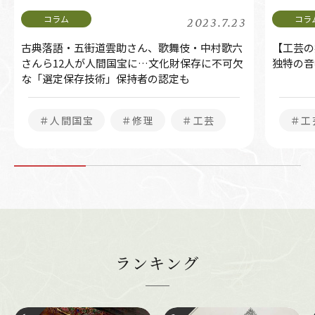
2023.7.23
古典落語・五街道雲助さん、歌舞伎・中村歌六
【工芸の
さんら12人が人間国宝に…文化財保存に不可欠
独特の音
な「選定保存技術」保持者の認定も
＃人間国宝
＃修理
＃工芸
＃工
ランキング