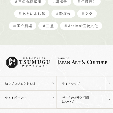
＃三の丸尚蔵館
＃興福寺
＃伊藤若冲
＃あをによし賞
＃歌舞伎
＃文楽
＃国立劇場
＃工芸
＃Action!伝統文化
紡ぐプロジェクトとは
サイトマップ
サイトポリシー
データの収集と利用
について