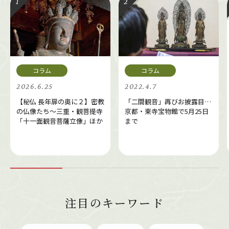
2026.6.25
2022.4.7
【秘仏 長年扉の奥に２】密教
「二間観音」再びお披露目…
の仏像たち～三重・観菩提寺
京都・東寺宝物館で5月25日
「十一面観音菩薩立像」ほか
まで
注目のキーワード