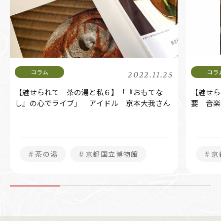
2022.11.25
【魅せられて 茶の湯と私６】「『おもてな
【魅せられて
し』の心でライブ」 アイドル 京本大我さん
要 音
＃茶の湯
＃京都国立博物館
＃京