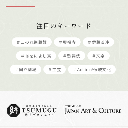
注目のキーワード
＃三の丸尚蔵館
＃興福寺
＃伊藤若冲
＃あをによし賞
＃歌舞伎
＃文楽
＃国立劇場
＃工芸
＃Action!伝統文化