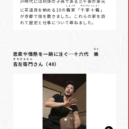
戸時代には利休の子孫である
三千家
の家元
しょっか
せんけじっしょく
に茶道具を納める10の
職家
「
千家十職
」
が京都で技を磨きました。これらの家を訪
れて歴史と仕事について尋ねました。
らく
思索や情熱を一碗に注ぐ…十六代
樂
きちざえもん
吉左衞門
さん（40）