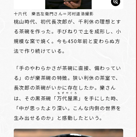
十六代 樂吉左衞門さん＝河村道浩撮影
桃山時代、初代長次郎が、千利休の理想とす
る茶碗を作った。手びねりで土を成形し、小
規模な窯で焼く。今も450年前と変わらぬ方
法で作り続けている。
「手のやわらかさが茶碗に直接、備わってい
る」のが樂茶碗の特徴。狭い利休の茶室で、
長次郎の茶碗がいかに存在したか。樂さん
もずやぐろ
は、その黒茶碗「
万代屋黒
」を手にした時、
「中が思ったより深い。こんな内側の世界を
生み出せるのか」と感動したという。