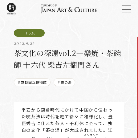
2022.9.22
茶文化の深遠vol.2―樂焼・茶碗
師 十六代 樂吉左衞門さん
＃京都国立博物館
＃茶の湯
平安から鎌倉時代にかけて中国から伝わっ
た喫茶法は時代を経て徐々に和様化し、豊
臣秀吉に仕えた茶人・千利休に至って、独
自の文化「茶の湯」が大成されました。江
さんせんけ