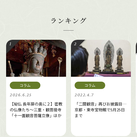
ランキング
2026.6.25
2022.4.7
【秘仏 長年扉の奥に２】密教
「二間観音」再びお披露目…
の仏像たち～三重・観菩提寺
京都・東寺宝物館で5月25日
「十一面観音菩薩立像」ほか
まで