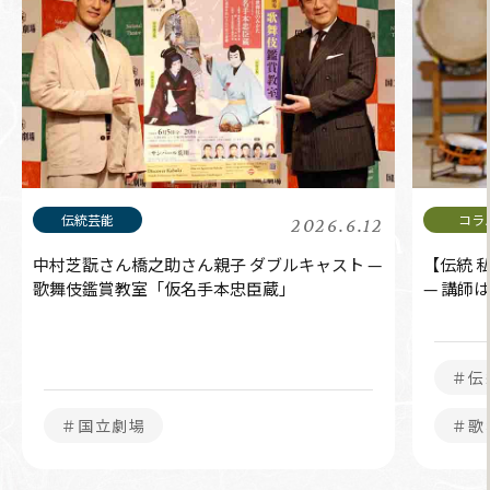
2026.6.12
中村芝翫さん橋之助さん親子 ダブルキャスト —
【伝統 
歌舞伎鑑賞教室「仮名手本忠臣蔵」
— 講師
＃伝
＃国立劇場
＃歌