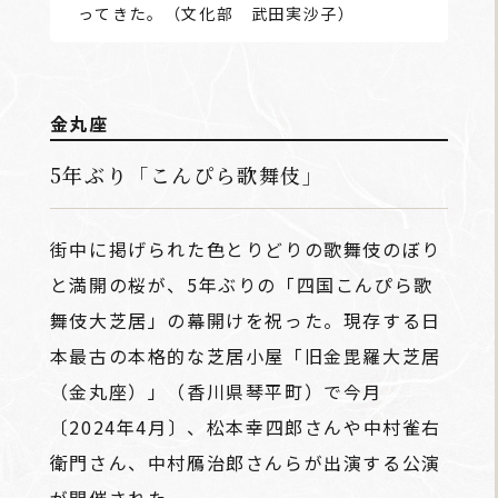
ってきた。（文化部 武田実沙子）
金丸座
5年ぶり「こんぴら歌舞伎」
街中に掲げられた色とりどりの歌舞伎のぼり
と満開の桜が、5年ぶりの「四国こんぴら歌
舞伎大芝居」の幕開けを祝った。現存する日
本最古の本格的な芝居小屋「旧金毘羅大芝居
（金丸座）」（香川県琴平町）で今月
〔2024年4月〕、松本幸四郎さんや中村雀右
衛門さん、中村鴈治郎さんらが出演する公演