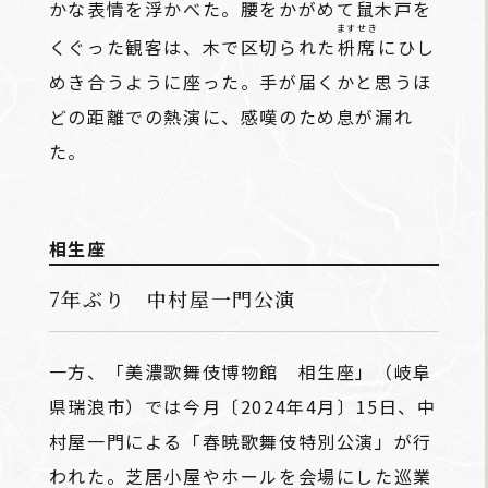
かな表情を浮かべた。腰をかがめて
鼠木戸
を
ますせき
くぐった観客は、木で区切られた
枡席
にひし
めき合うように座った。手が届くかと思うほ
どの距離での熱演に、感嘆のため息が漏れ
た。
相生座
7年ぶり 中村屋一門公演
一方、「美濃歌舞伎博物館 相生座」（岐阜
県瑞浪市）では今月〔2024年4月〕15日、中
村屋一門による「春暁歌舞伎特別公演」が行
われた。芝居小屋やホールを会場にした巡業