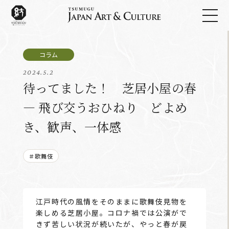
2024.5.2
待ってました！ 芝居小屋の春
― 飛び交うおひねり どよめ
き、歓声、一体感
＃歌舞伎
江戸時代の風情をそのままに歌舞伎見物を
楽しめる芝居小屋。コロナ禍では公演がで
きず苦しい状況が続いたが、やっと春が戻