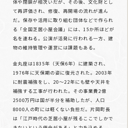
体や閉鎖が相次いだが、その後、文化財とし
て再評価され、修復、再開場の流れが進ん
だ。保存や活用に取り組む団体などで作られ
る「全国芝居小屋会議」には、15か所ほどが
名を連ねる。公演が活発に行われる一方、建
物の維持管理や運営には課題もある。
金丸座は1835年（天保6年）に建築され、
1976年に天保期の姿に復元された。2003年
に耐震補強をし、20～22年にも壁や天井を
補強する工事が行われた。その事業費2億
2500万円は国が半分を補助したが、人口
8000人の町には軽くない負担だ。片岡町長
は「江戸時代の芝居小屋が残るここでしかで
きないという使命がある」と力を込める。