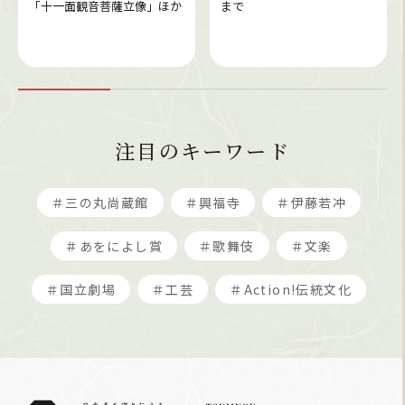
「十一面観音菩薩立像」ほか
まで
注目のキーワード
＃三の丸尚蔵館
＃興福寺
＃伊藤若冲
＃あをによし賞
＃歌舞伎
＃文楽
＃国立劇場
＃工芸
＃Action!伝統文化