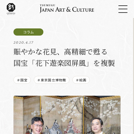
2020.4.17
賑やかな花見、高精細で甦る
国宝「花下遊楽図屏風」を複製
＃国宝
＃東京国立博物館
＃絵画