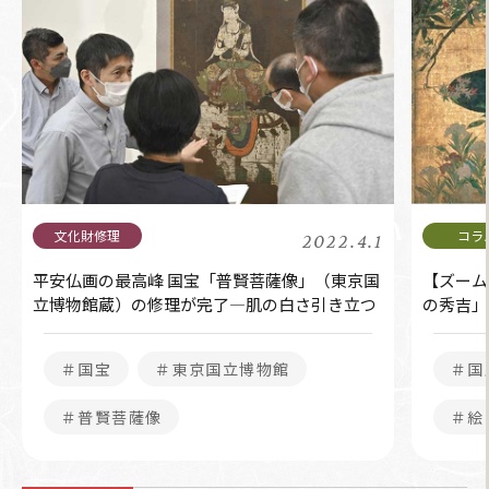
2022.4.1
平安仏画の最高峰 国宝「普賢菩薩像」（東京国
【ズーム
立博物館蔵）の修理が完了―肌の白さ引き立つ
の秀吉」
＃国宝
＃東京国立博物館
＃国
＃普賢菩薩像
＃絵