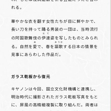
れる。
華やかな衣を翻す女性たちが目に鮮やかで、
長い刀を持って踊る男装の一団は、当時流行
だて
の阿国歌舞伎の
伊達
姿を写したものとみられ
め
おうか
る。自然を
愛
で、春を
謳歌
する日本の情景を
見事にあらわした作品だ。
ガラス乾板から復元
キヤノンは今回、国立文化財機構と連携し、
明治時代に撮影されたガラス乾板写真をもと
に、屏風の高精細複製に取り組んだ。両者は