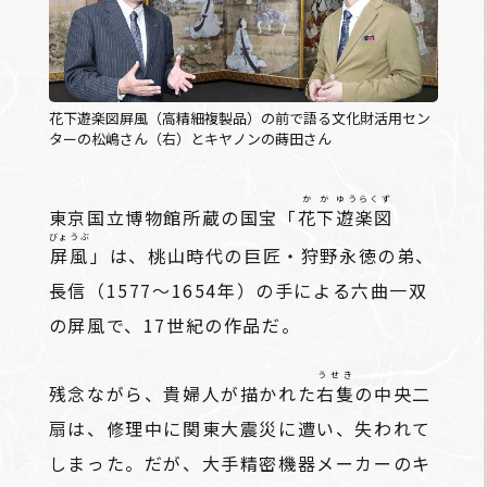
花下遊楽図屏風（高精細複製品）の前で語る文化財活用セン
ターの松嶋さん（右）とキヤノンの蒔田さん
かか
ゆうらくず
東京国立博物館所蔵の国宝「
花下
遊楽図
びょうぶ
屏風
」は、桃山時代の巨匠・狩野永徳の弟、
長信（1577～1654年）の手による六曲一双
の屏風で、17世紀の作品だ。
うせき
残念ながら、貴婦人が描かれた
右隻
の中央二
扇は、修理中に関東大震災に遭い、失われて
しまった。だが、大手精密機器メーカーのキ