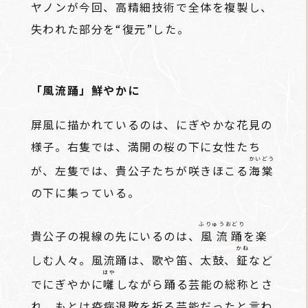
ヤノンが今回、高精細技術で全体を複製し、
失われた部分を“復元”した。
「風流踊」鮮やかに
屏風に描かれているのは、にぎやかな花見の
様子。右隻では、満開の桜の下に女性たち
かいどう
が、左隻では、貴公子たちが咲きほこる
海棠
の下に集っている。
ふりゅうおどり
貴公子の視線の先にいるのは、
風流踊
を楽
かね
しむ人々。風流踊は、歌や笛、太鼓、
鉦
など
はや
でにぎやかに
囃
しながら踊る芸能の総称とさ
れ、もとは疫病退散を祈る芸能だったと言わ