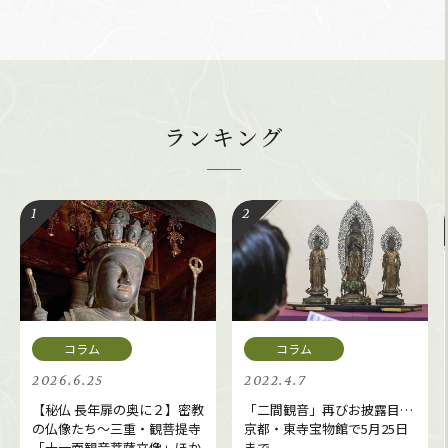
ランキング
2026.6.25
2022.4.7
【秘仏 長年扉の奥に２】密教
「二間観音」再びお披露目…
の仏像たち～三重・観菩提寺
京都・東寺宝物館で5月25日
「十一面観音菩薩立像」ほか
まで