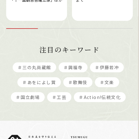
注目のキーワード
＃三の丸尚蔵館
＃興福寺
＃伊藤若冲
＃あをによし賞
＃歌舞伎
＃文楽
＃国立劇場
＃工芸
＃Action!伝統文化