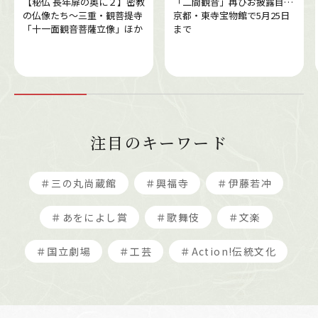
【秘仏 長年扉の奥に２】密教
「二間観音」再びお披露目…
の仏像たち～三重・観菩提寺
京都・東寺宝物館で5月25日
「十一面観音菩薩立像」ほか
まで
注目のキーワード
＃三の丸尚蔵館
＃興福寺
＃伊藤若冲
＃あをによし賞
＃歌舞伎
＃文楽
＃国立劇場
＃工芸
＃Action!伝統文化