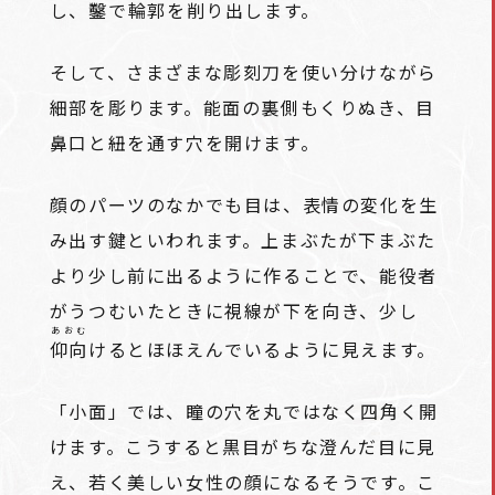
し、
鑿
で輪郭を削り出します。
そして、さまざまな彫刻刀を使い分けながら
細部を彫ります。能面の裏側もくりぬき、目
鼻口と紐を通す穴を開けます。
顔のパーツのなかでも目は、表情の変化を生
み出す鍵といわれます。上まぶたが下まぶた
より少し前に出るように作ることで、能役者
がうつむいたときに視線が下を向き、少し
あおむ
仰向
けるとほほえんでいるように見えます。
「小面」では、瞳の穴を丸ではなく四角く開
けます。こうすると黒目がちな澄んだ目に見
え、若く美しい女性の顔になるそうです。こ