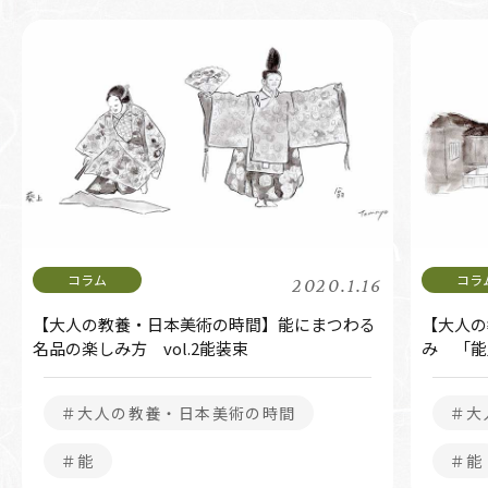
2020.1.16
【大人の教養・日本美術の時間】能にまつわる
【大人の
名品の楽しみ方 vol.2能装束
み 「能
＃大人の教養・日本美術の時間
＃大
＃能
＃能