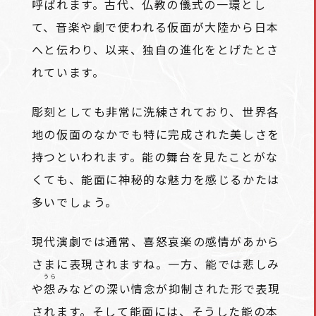
呼ばれます。古代、仏教の儀式の一環とし
て、音楽や劇で使われる仮面が大陸から日本
へと伝わり、以来、独自の進化をとげたとさ
れています。
彫刻としても非常に洗練されており、世界各
地の仮面のなかでも特に完成された美しさを
持つといわれます。能の舞台を見たことがな
くても、能面に神秘的な魅力を感じるかたは
多いでしょう。
現代演劇では通常、喜怒哀楽の感情があから
さまに表現されますね。一方、能では悲しみ
うら
や
怨
みなどの深い情念が抑制された形で表現
されます。そして能面には、そうした能の本