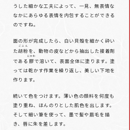
うした細かな工夫によって、一見、無表情な
なかにあらゆる表情を内包することができる
のですね。
面の形が完成したら、白い貝殻を細かく砕い
ごふん
た
胡粉
を、動物の皮などから抽出した接着剤
にかわ
である
膠
で溶いて、表面全体に塗ります。塗
っては乾かす作業を繰り返し、美しい下地を
作ります。
続いて色をつけます。薄い色の顔料を何度も
塗り重ね、ほんのりとした肌色を出します。
そして細い筆を使って、墨で髪や眉毛を描
き、唇に朱を差します。