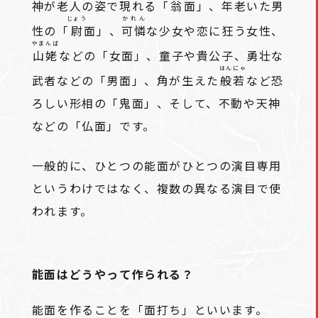
神が老人の姿で現れる「
翁
面」、年老いた男
じょう
かれん
性の「
尉
面」、
可憐
な少女や恋に狂う女性、
やまんば
山姥
などの「女面」、童子や貴公子、勇壮な
はんにゃ
武者などの「男面」、角が生えた
般若
など恐
ろしい形相の「鬼面」、そして、不動や天神
などの「仏面」です。
一般的に、ひとつの能面がひとつの演目専用
というわけではなく、複数の異なる演目で使
われます。
能面はどうやって作られる？
能面を作ることを「面打ち」といいます。