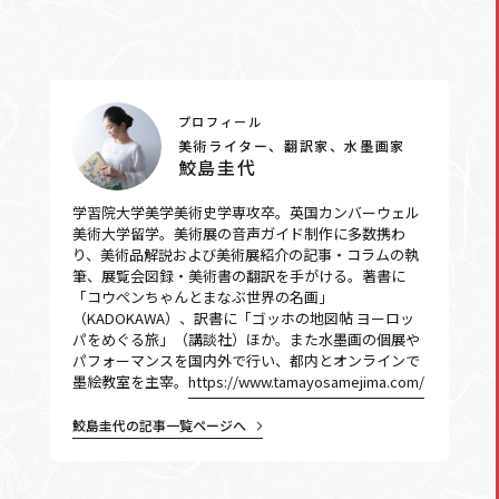
プロフィール
美術ライター、翻訳家、水墨画家
鮫島圭代
学習院大学美学美術史学専攻卒。英国カンバーウェル
美術大学留学。美術展の音声ガイド制作に多数携わ
り、美術品解説および美術展紹介の記事・コラムの執
筆、展覧会図録・美術書の翻訳を手がける。著書に
「コウペンちゃんとまなぶ世界の名画」
（KADOKAWA）、訳書に「ゴッホの地図帖 ヨーロッ
パをめぐる旅」（講談社）ほか。また水墨画の個展や
パフォーマンスを国内外で行い、都内とオンラインで
墨絵教室を主宰。
https://www.tamayosamejima.com/
鮫島圭代の記事一覧ページへ