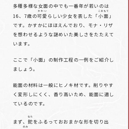
多種多様な女面の中でも一番年が若いのは
かわい
こおもて
16、7歳の
可愛
らしい少女を表した「
小面
」
です。かすかにほほえんでおり、モナ・リザ
を想わせるような謎めいた美しさをたたえて
います。
ここで「小面」の制作工程の一例をご紹介し
ましょう。
能面の材料は一般にヒノキ材です。削りやす
く変形しにくく、香り高いため、能面に適し
ているのです。
なた
まず、
鉈
をふるっておおまかな形を切り出
のみ