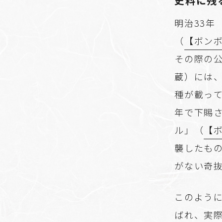
史料に残
明治33年
（
【ボンボ
その際の
蔵）には
種が載って
年で下賜
ル」（
【ボ
襲したも
がない奇
このよう
ばれ、実