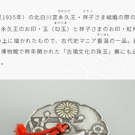
ながひさ
さちこ
（1935年）の北白川宮
永久
王・
祥子
さま結婚の際
まがたま
、永久王のお印・玉（
勾玉
）と祥子さまのお印・紅
すいぜん
の上に描かれたもので、古代史マニア
垂涎
の一品。
史博物館で昨年開かれた「古墳文化の珠玉」展にも
る。