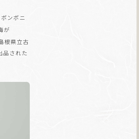
のボンボニ
梅が
島根県立古
出品された