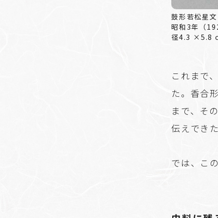
昭和3年（19
径4.3 ×5
これまで
た。香合
まで、そ
伝えでき
では、こ