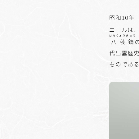
昭和10年
エールは
はちりょうきょう
八稜鏡
代出雲歴
ものであ