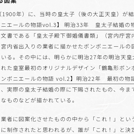
る図案
（1900年）に、当時の皇太子（後の大正天皇）が
ニエールの物語vol.3】 明治33年 皇太子結婚の
公文書である「皇太子殿下御婚儀書類」（宮内庁宮
、宮内省出入りの業者に描かせたボンボニエールの図
いる。その中には、明らかに明治27年の明治天皇
された皇室最初のオリジナルデザイン「鶴亀形ボン
ンボニエールの物語 vol.2】明治22年 最初の物
の、実際の皇太子結婚の際に下賜されたもの、今ま
抜なものなどが描かれている。
に業者に図案化させたものの中から「これ！」とい
際に制作されたと思われるが、誰が「これ！」と決