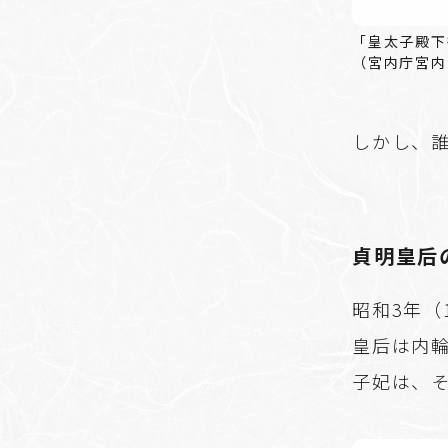
「皇太子殿下
（宮内庁宮内
しかし、
貞明皇后
昭和3年（
皇后は内
子妃は、