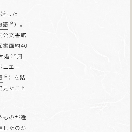
結婚した
物語
）。
内公文書館
案画約40
大婚25周
ボニエー
語
）を踏
で見たこと
うものが選
定したのか