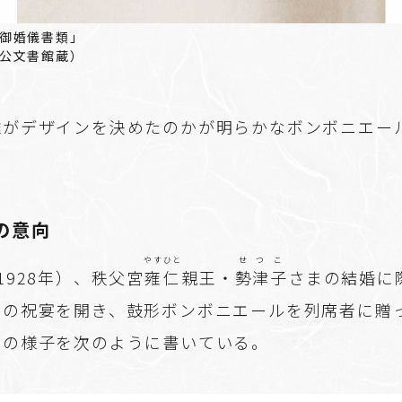
御婚儀書類」
公文書館蔵）
誰がデザインを決めたのかが明らかなボンボニエー
の意向
やすひと
せつこ
1928年）、秩父宮
雍仁
親王・
勢津子
さまの結婚に
輪の祝宴を開き、鼓形ボンボニエールを列席者に贈
その様子を次のように書いている。