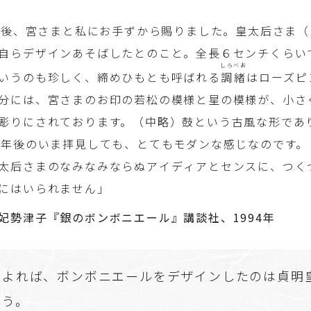
の後、宮さまと私にお手ずから賜りました。皇太后さま（
自らデザインあそばしたとのこと。全長６センチくらい
しらべお
いうのも珍しく、締めひもとも呼ばれる
調緒
はローズピ
分には、宮さまのお印の若松の模様と星の模様が、小さ
彫りにされております。（中略）鼓という古風な形であ
0年後のいま拝見しても、とてもモダンな感じなのです。
太后さまのなみなみならぬアイディアとセンスに、つく
にはいられません」
妃勢津子『銀のボンボニエール』講談社、1994年
によれば、ボンボニエールをデザインしたのは貞明
いう。