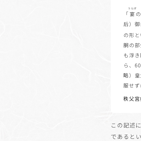
うたげ
「
宴
后）御
の形と
胴の部
も浮き
ら、6
略）皇
服せず
秩父宮
この記述
であると