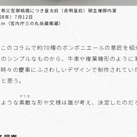
鼓形若松星文 秩父宮御結婚につき皇太后（貞明皇后）御主催御内宴
28年）7月12日
.8 cm（宮内庁三の丸尚蔵館蔵）
、このコラムで約70種のボンボニエールの意匠を紹
形のシンプルなものから、牛車や複葉機形のように
の時々の慶事にふさわしいデザインで制作されてい
たと思う。
すてき
のような
素敵
な形や文様は誰が考え、決定したのだ