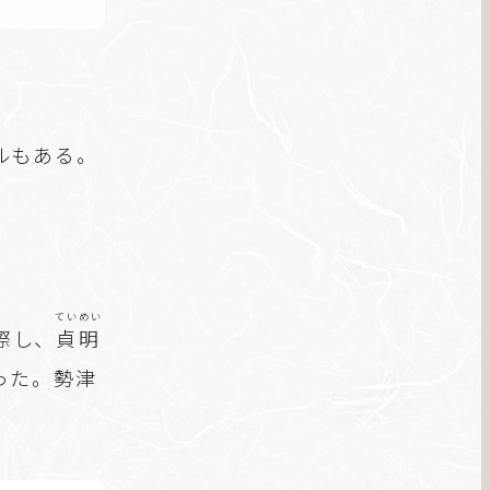
ルもある。
ていめい
際し、
貞明
った。勢津