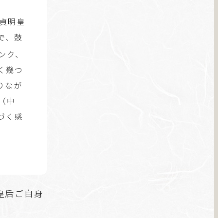
貞明皇
で、鼓
ンク、
く幾つ
りなが
（中
づく感
皇后ご自身