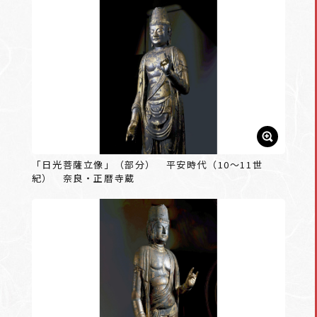
「日光菩薩立像」（部分） 平安時代（10～11世
紀） 奈良・正暦寺蔵