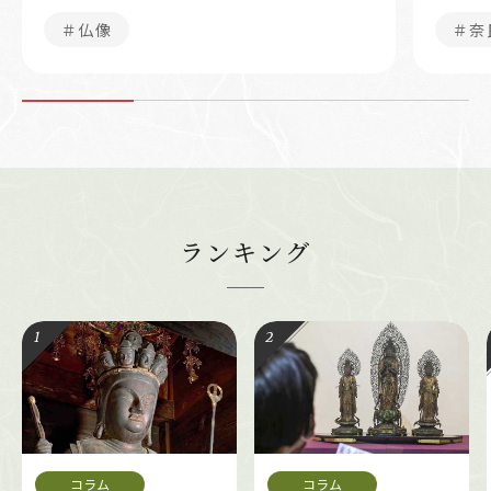
＃仏像
＃奈
ランキング