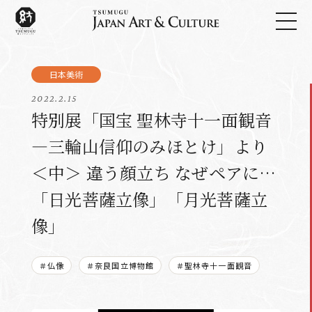
2022.2.15
特別展「国宝 聖林寺十一面観音
―三輪山信仰のみほとけ」より
＜中＞ 違う顔立ち なぜペアに…
「日光菩薩立像」「月光菩薩立
像」
＃仏像
＃奈良国立博物館
＃聖林寺十一面観音