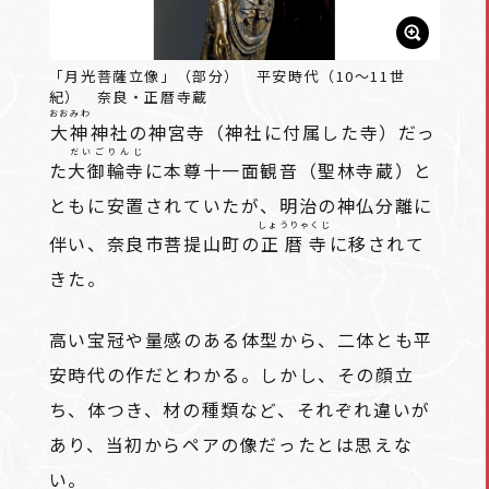
「月光菩薩立像」（部分） 平安時代（10～11世
紀） 奈良・正暦寺蔵
おおみわ
大神
神社の神宮寺（神社に付属した寺）だっ
だいごりんじ
た
大御輪寺
に本尊十一面観音（聖林寺蔵）と
ともに安置されていたが、明治の神仏分離に
しょうりゃくじ
伴い、奈良市菩提山町の
正暦寺
に移されて
きた。
高い宝冠や量感のある体型から、二体とも平
安時代の作だとわかる。しかし、その顔立
ち、体つき、材の種類など、それぞれ違いが
あり、当初からペアの像だったとは思えな
い。