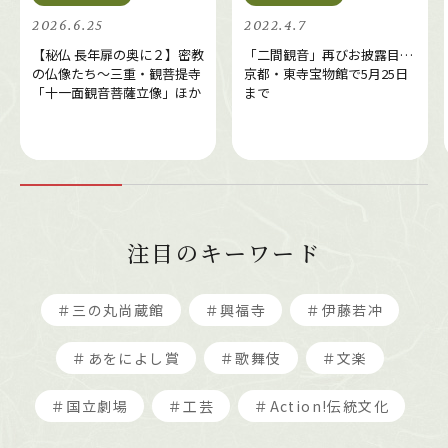
2026.6.25
2022.4.7
【秘仏 長年扉の奥に２】密教
「二間観音」再びお披露目…
の仏像たち～三重・観菩提寺
京都・東寺宝物館で5月25日
「十一面観音菩薩立像」ほか
まで
注目のキーワード
＃三の丸尚蔵館
＃興福寺
＃伊藤若冲
＃あをによし賞
＃歌舞伎
＃文楽
＃国立劇場
＃工芸
＃Action!伝統文化