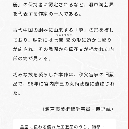
器」の保持者に認定されるなど、瀬戸陶芸界
を代表する作家の一人である。
古代中国の銅器に由来する「尊」の形を模し
しっぽう
つなぎ
ており、胴部には
七宝
繋
の形に透かし彫り
が施され、その隙間から草花文が描かれた内
部の筒が見える。
巧みな技を凝らした本作は、秩父宮家の旧蔵
品で、96年に宮内庁三の丸尚蔵館に遺贈され
た。
（瀬戸市美術館学芸員・西野航）
皇室に伝わる優れた工芸品のうち、陶都・