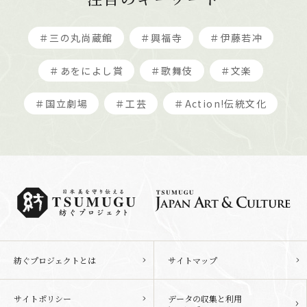
＃三の丸尚蔵館
＃興福寺
＃伊藤若冲
＃あをによし賞
＃歌舞伎
＃文楽
＃国立劇場
＃工芸
＃Action!伝統文化
紡ぐプロジェクトとは
サイトマップ
サイトポリシー
データの収集と利用