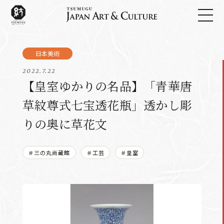
2022.7.22
【皇室ゆかりの名品】「青華唐
草紋尊式七宝透花瓶」透かし彫
りの奥に草花文
＃三の丸尚蔵館
＃工芸
＃皇室