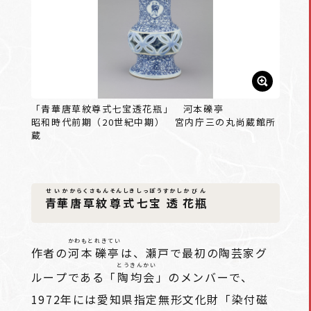
「青華唐草紋尊式七宝透花瓶」 河本礫亭
昭和時代前期（20世紀中期） 宮内庁三の丸尚蔵館所
蔵
せいか
からくさもん
そんしき
しっぽう
すかし
かびん
青華
唐草紋
尊式
七宝
透
花瓶
かわもと
れきてい
作者の
河本
礫亭
は、瀬戸で最初の陶芸家グ
とうきんかい
ループである「
陶均会
」のメンバーで、
1972年には愛知県指定無形文化財「染付磁