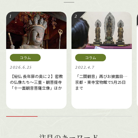
2026.6.25
2022.4.7
【秘仏 長年扉の奥に２】密教
「二間観音」再びお披露目…
の仏像たち～三重・観菩提寺
京都・東寺宝物館で5月25日
「十一面観音菩薩立像」ほか
まで
注目のキーワード