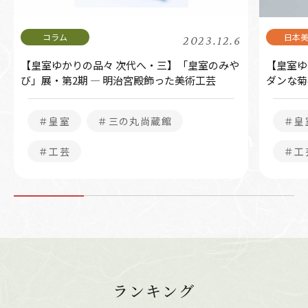
2023.12.6
【皇室ゆかりの品々 次代へ・三】「皇室のみや
【皇室ゆ
び」展・第2期 ― 明治宮殿飾った美術工芸
ダンな菊
＃皇室
＃三の丸尚蔵館
＃皇
＃工芸
＃工
ランキング