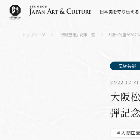
日本美を守り伝える
トップページ
「伝統芸能」記事一覧
大阪松竹座が202
2022.12.31
大阪松
弾記
＃人間国