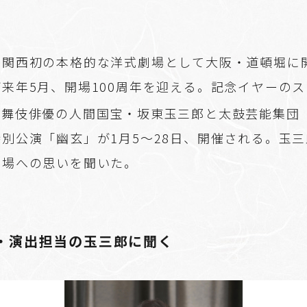
に関西初の本格的な洋式劇場として大阪・道頓堀に
来年5月、開場100周年を迎える。記念イヤーの
歌舞伎俳優の人間国宝・坂東玉三郎と太鼓芸能集団
別公演「幽玄」が1月5～28日、開催される。玉
劇場への思いを聞いた。
・演出担当の玉三郎に聞く