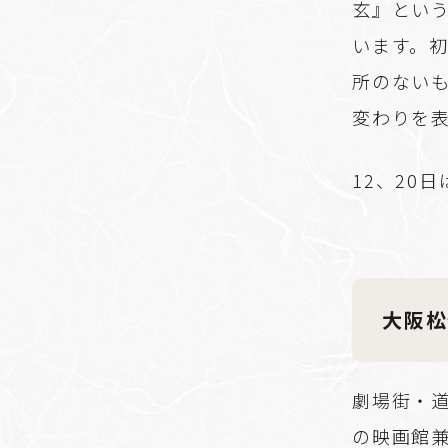
玄』とい
います。
所のない
変わりを
12、20日
大阪松
劇場街・
の映画館兼