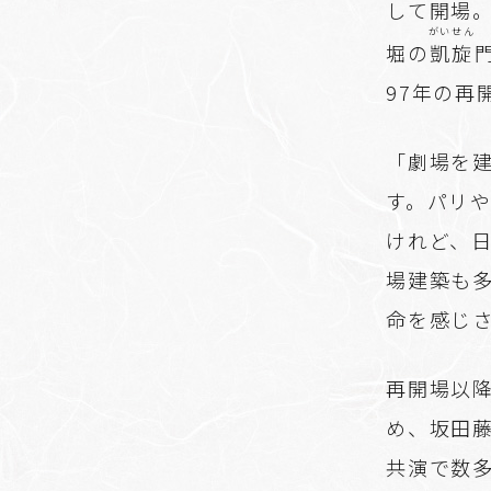
して開場
がいせん
堀の
凱旋
97年の再
「劇場を
す。パリ
けれど、
場建築も
命を感じ
再開場以
め、坂田
共演で数