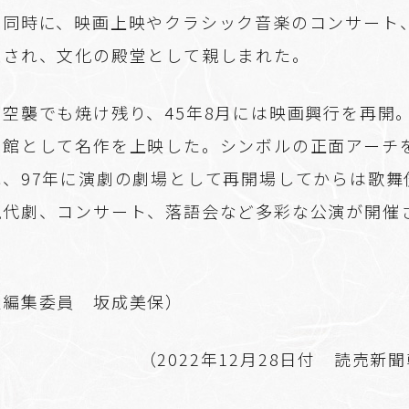
と同時に、映画上映やクラシック音楽のコンサート
催され、文化の殿堂として親しまれた。
空襲でも焼け残り、45年8月には映画興行を再開
り館として名作を上映した。シンボルの正面アーチ
れ、97年に演劇の劇場として再開場してからは歌舞
現代劇、コンサート、落語会など多彩な公演が開催
社編集委員 坂成美保）
（2022年12月28日付 読売新