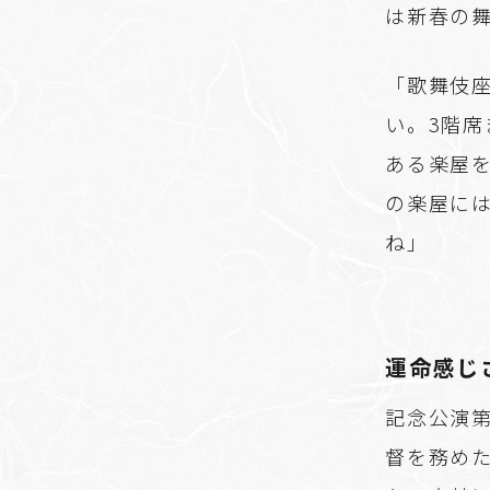
は新春の
「歌舞伎座
い。3階
ある楽屋
の楽屋に
ね」
運命感じ
記念公演第
督を務め