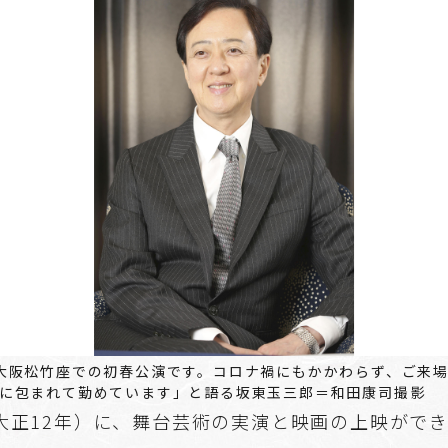
大阪松竹座での初春公演です。コロナ禍にもかかわらず、ご来
に包まれて勤めています」と語る坂東玉三郎＝和田康司撮影
（大正12年）に、舞台芸術の実演と映画の上映がで