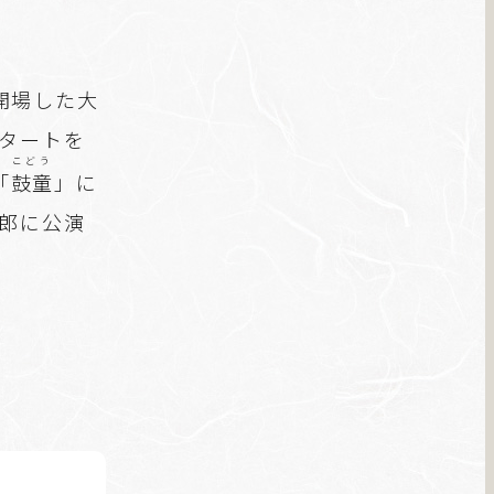
開場した大
スタートを
こどう
「
鼓童
」に
三郎に公演