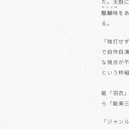
た。太鼓
だいごみ
醍醐味
を
る。
「強打せ
で自作自
な視点が
という枠
能「羽衣
ら「能楽
「ジャン