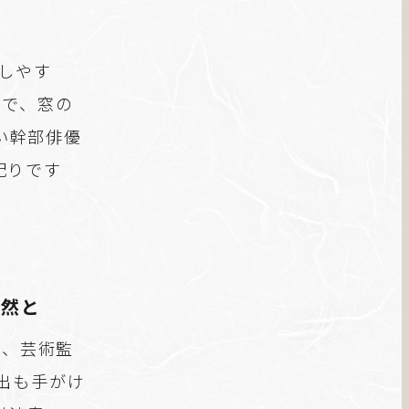
をしやす
見で、窓の
い幹部俳優
配りです
整然と
間、芸術監
出も手がけ