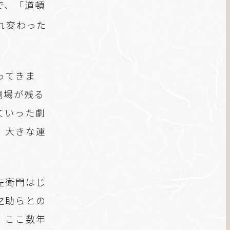
で、「道頓
れ変わった
ってきま
劇場が残る
ていった劇
、大きな運
左衛門はじ
之助らとの
。ここ数年