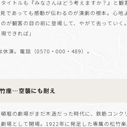
うタイトルも『みなさんはどう考えますか？』と観
初見であっても感動が伝わるのが演劇の根本。心地
ものが観客の目の前に登場して、やがて去っていく
表現できれば」
は休演。電話（0570・000・489）。
竹座…空襲にも耐え
道頓堀の劇場がまだ木造だった時代に、鉄筋コンク
劇場として開場。1922年に発足した専属の松竹