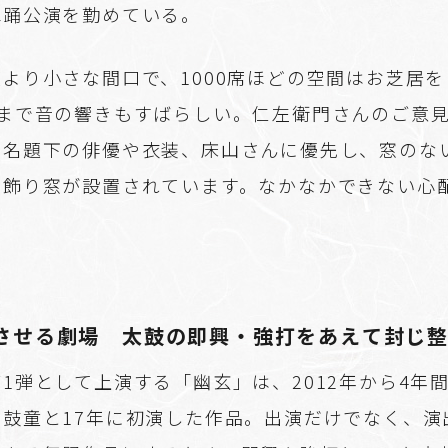
舞踊公演を勤めている。
より小さな間口で、1000席ほどの空間はお芝居
席まで音の響きもすばらしい。仁左衛門さんのご意
を名題下の俳優や衣装、床山さんに優先し、窓のな
は飾り窓が設置されています。なかなかできない心
させる劇場 太鼓の即興・強打をあえて封じ
1弾として上演する「幽玄」は、2012年から4年
た鼓童と17年に初演した作品。出演だけでなく、演