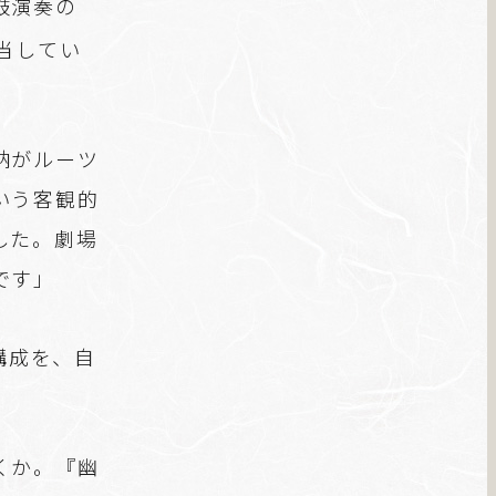
鼓演奏の
当してい
納がルーツ
いう客観的
した。劇場
です」
構成を、自
くか。『幽