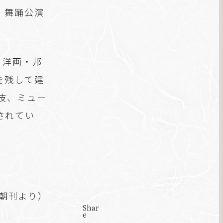
、舞踊公演
。洋画・邦
を残して建
伎、ミュー
されてい
聞朝刊より）
Shar
e