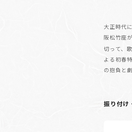
大正時代
阪松竹座が
切って、
よる初春特
の抱負と
振り付け