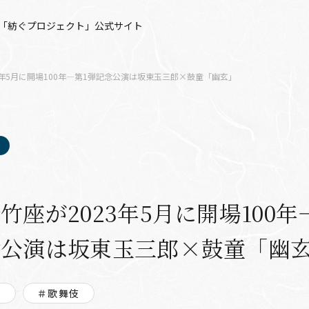
「紡ぐプロジェクト」公式サイト
3年5月に開場100年―第1弾記念公演は坂東玉三郎×鼓童「幽玄」
竹座が2023年5月に開場100年
念公演は坂東玉三郎×鼓童「幽
宝
＃歌舞伎