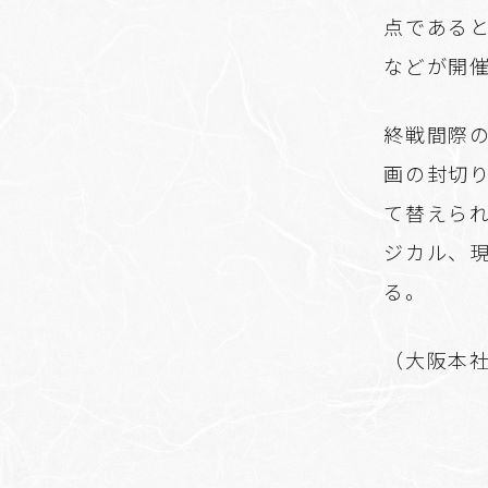
点である
などが開
終戦間際の
画の封切
て替えら
ジカル、
る。
（大阪本