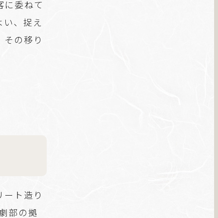
客に委ねて
よい、捉え
。その移り
リート造り
楽劇部の拠