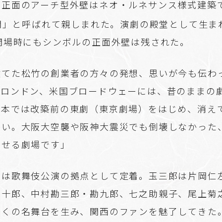
。正面のアーチ型外壁はネオ・ルネサンス様式建築
門」と呼ばれて親しまれた。演劇の殿堂として生ま
開場時にもシンボルの正面外壁は残された。
建てた松竹の創業者の方々の発想、思いが今も伝わ
やロンドン、米国ブロードウェーには、昔のままの
日本では改築前の東劇（東京劇場）をはじめ、消え
多い。大阪大空襲や阪神大震災でも倒壊しなかった
させる劇場です」
降は歌舞伎公演の拠点として定着。玉三郎は片岡仁
藤十郎、中村勘三郎・勘九郎、七之助親子、尾上菊
多くの名舞台を生み、関西のファンを魅了してきた