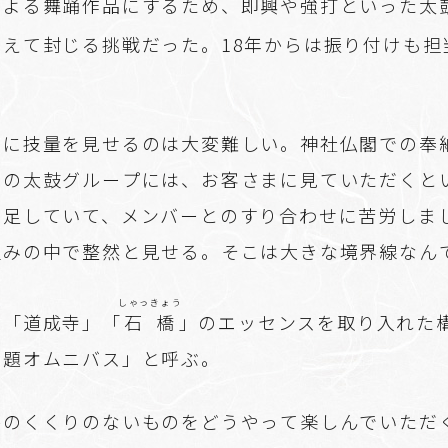
による舞踊作品にするため、即興や強打といった太
あえて封じる挑戦だった。18年からは振り付けも担
ずに技量を見せるのは大変難しい。神社仏閣での奉
演の太鼓グループには、お客さまに見ていただくと
不足していて、メンバーとのすり合わせに苦労しま
組みの中で整然と見せる。そこは大きな境界線なん
しゃっきょう
」「道成寺」「
石橋
」のエッセンスを取り入れた
三題オムニバス」と呼ぶ。
ルのくくりのないものをどうやって楽しんでいただ