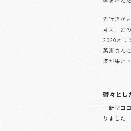
響を呼ん
先行きが見
考え、ど
2020オ
萬斎さんに
楽が果た
鬱々とし
―新型コ
りました