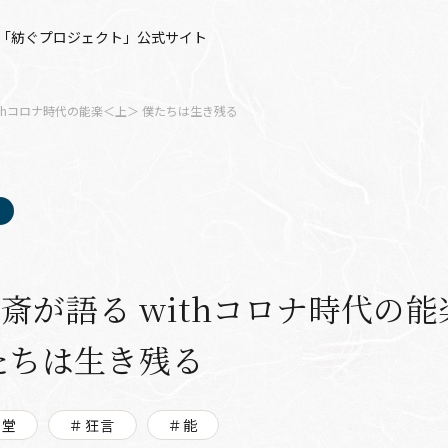
「紡ぐプロジェクト」公式サイト
ithコロナ時代の能楽＜上＞ 僕たちは生き残る
斎が語る withコロナ時代の
たちは生き残る
楽堂
＃狂言
＃能