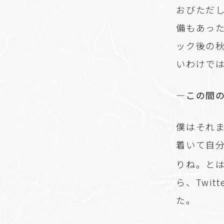
おびただし
備もあっ
ック後の
いわけで
―この間
僕はそれ
着いて自
りね。と
ら、Twi
た。