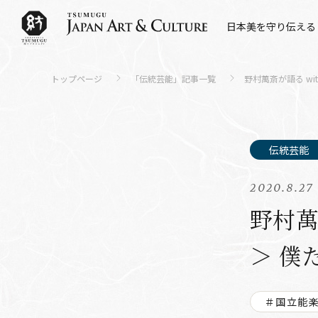
日本美を守り伝える
トップページ
「伝統芸能」記事一覧
野村萬斎が語る w
2020.8.27
野村萬
＞ 僕
＃国立能