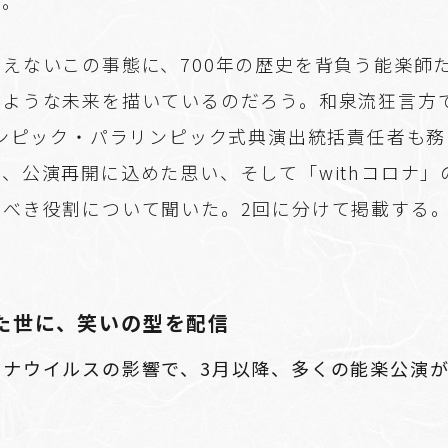
だ。
えないこの事態に、700年の歴史を背負う能楽師
のような未来を描いているのだろう。和泉流狂言方
リンピック・パラリンピック式典演出統括責任者も
、公演再開に込めた思い、そして「withコロナ」
すべき役割について聞いた。2回に分けて掲載する
た世に、笑いの型を配信
ロナウイルスの影響で、3月以降、多くの能楽公演