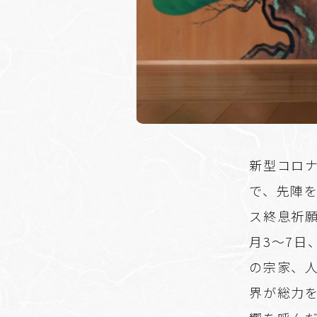
新型コロ
で、先陣
ス終息祈願
月3～7
の宗家、人
界が総力