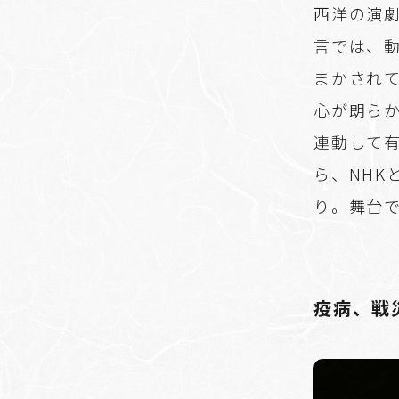
西洋の演
言では、
まかされ
心が朗ら
連動して
ら、NH
り。舞台
疫病、戦