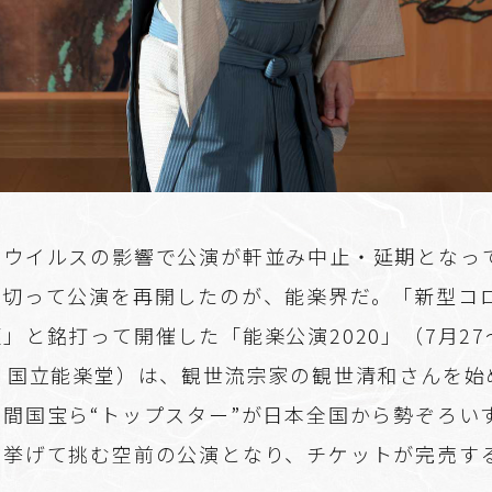
ナウイルスの影響で公演が軒並み中止・延期となっ
を切って公演を再開したのが、能楽界だ。「新型コ
」と銘打って開催した「能楽公演2020」（7月27
日、国立能楽堂）は、観世流宗家の観世清和さんを始
間国宝ら“トップスター”が日本全国から勢ぞろい
を挙げて挑む空前の公演となり、チケットが完売す