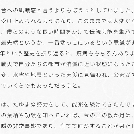
舞台への飢餓感と言うよりもぼうっとしていました
で受け止められるようになり、このままでは大変だ
だ、僕らのような長い時間をかけて伝統芸能を継承
の最先端というか、一番端っこにいるという意識が
0年という歴史を振り返ると、疫病ももちろんあり
の戦火で自分たちの都市が消滅に近い状態になった
政変、水害や地震といった天災に見舞われ、公演が
までいくらでもあっただろうと。
師は、たゆまぬ努力をして、能楽を続けてきたんで
ちの業績や功績を知っていれば、今のこの数か月は
一瞬の非常事態であり、慌てて何かすることが果た