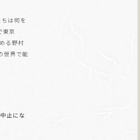
たちは何を
で東京
務める野村
の世界で能
。
が中止にな