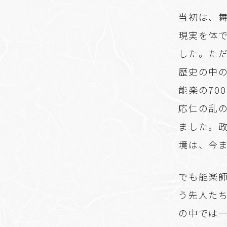
当初は、
現実を体
した。た
歴史の中
能楽の70
応仁の乱
ました。
境は、今
でも能楽
う先人た
の中では