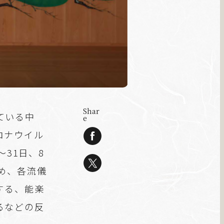
Shar
ている中
e
ロナウイル
～31日、8
め、各流儀
する、能楽
るなどの反