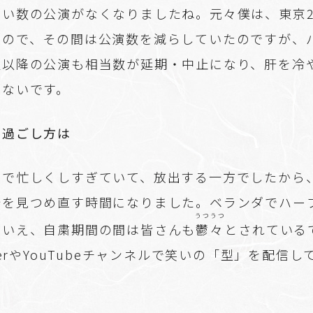
い数の公演がなくなりましたね。元々僕は、東京2
たので、その間は公演数を減らしていたのですが、
秋以降の公演も相当数が延期・中止になり、肝を冷
はないです。
の過ごし方は
まで忙しくしすぎていて、放出する一方でしたから
分を見つめ直す時間になりました。ベランダでハー
うつうつ
はいえ、自粛期間の間は皆さんも
鬱々
とされている
tterやYouTubeチャンネルで笑いの「型」を配信し