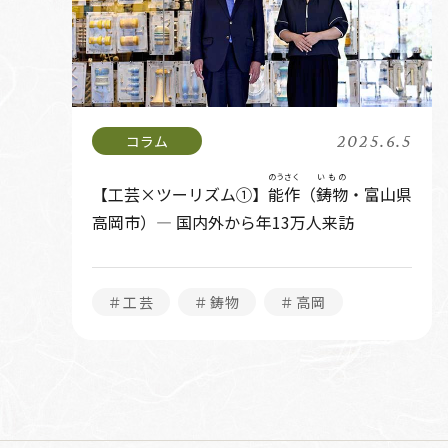
2025.6.5
のうさく
いもの
【工芸×ツーリズム①】
能作
（
鋳物
・富山県
高岡市）― 国内外から年13万人来訪
＃工芸
＃鋳物
＃高岡