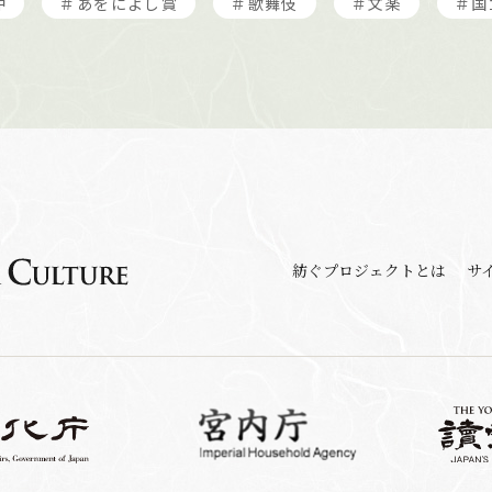
冲
＃あをによし賞
＃歌舞伎
＃文楽
＃国
紡ぐプロジェクトとは
サ