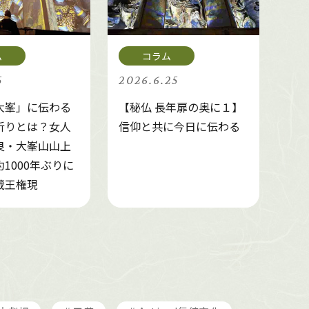
5
2026.6.25
大峯」に伝わる
【秘仏 長年扉の奥に１】
祈りとは？女人
信仰と共に今日に伝わる
良・大峯山山上
1000年ぶりに
蔵王権現