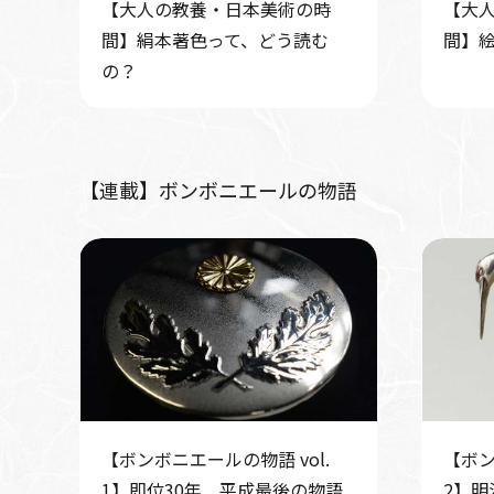
【大人の教養・日本美術の時
【大
間】絹本著色って、どう読む
間】
の？
【連載】ボンボニエールの物語
【ボンボニエールの物語 vol.
【ボン
1】即位30年 平成最後の物語
2】明