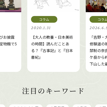
2020.1.31
2026.6.
びお披露
【大人の教養・日本美術
「吉野・
宝物館で5
の時間】読んだことあ
修験道の
る？『古事記』と『日本
禁制の奈
書紀』
ケ岳から約
下山した
注目のキーワード