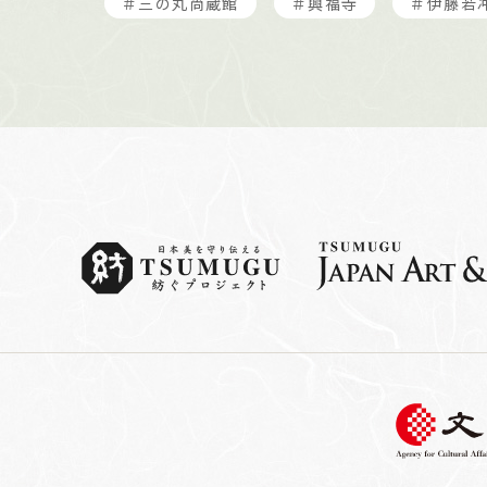
＃三の丸尚蔵館
＃興福寺
＃伊藤若