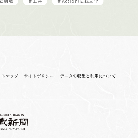
立劇場
＃工芸
＃Action!伝統文化
イトマップ
サイトポリシー
データの収集と利用
について