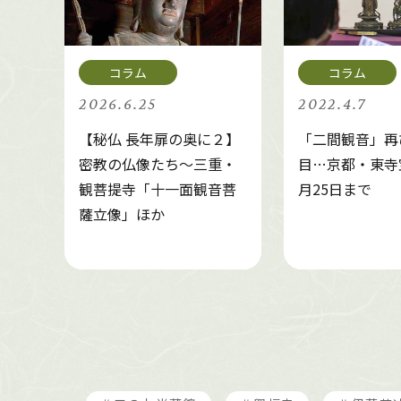
2026.6.25
2022.4.7
【秘仏 長年扉の奥に２】
「二間観音」再
密教の仏像たち～三重・
目…京都・東寺
観菩提寺「十一面観音菩
月25日まで
薩立像」ほか