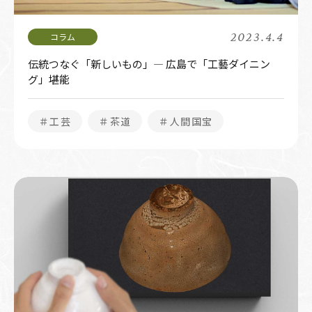
2023.4.4
伝統つなぐ「新しいもの」― 広島で「工藝ダイニン
グ」堪能
＃工芸
＃茶道
＃人間国宝