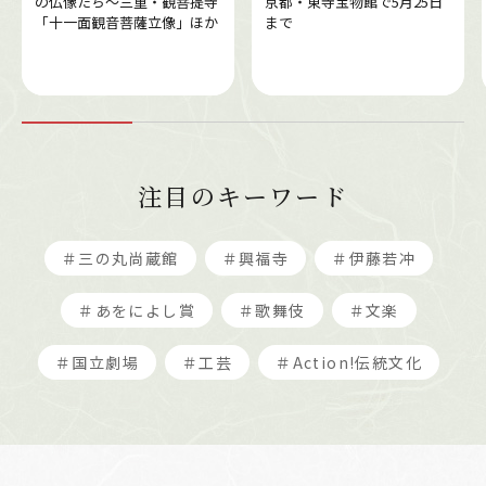
の仏像たち～三重・観菩提寺
京都・東寺宝物館で5月25日
「十一面観音菩薩立像」ほか
まで
注目のキーワード
＃三の丸尚蔵館
＃興福寺
＃伊藤若冲
＃あをによし賞
＃歌舞伎
＃文楽
＃国立劇場
＃工芸
＃Action!伝統文化