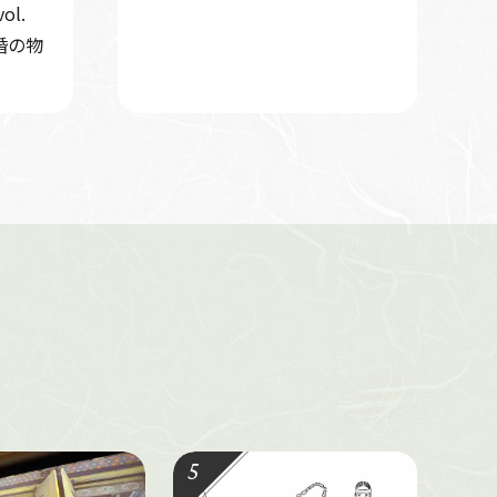
l.
婚の物