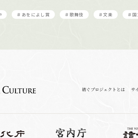
冲
＃あをによし賞
＃歌舞伎
＃文楽
＃国
紡ぐプロジェクトとは
サ