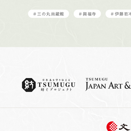
＃三の丸尚蔵館
＃興福寺
＃伊藤若