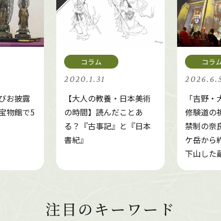
2020.1.31
2026.6.
びお披露
【大人の教養・日本美術
「吉野・
宝物館で5
の時間】読んだことあ
修験道の
る？『古事記』と『日本
禁制の奈
書紀』
ケ岳から約
下山した
注目のキーワード