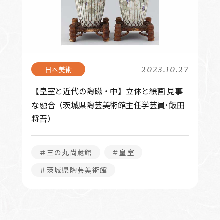
2023.10.27
【皇室と近代の陶磁・中】立体と絵画 見事
な融合（茨城県陶芸美術館主任学芸員･飯田
将吾）
＃三の丸尚蔵館
＃皇室
＃茨城県陶芸美術館