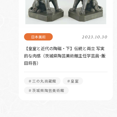
2023.10.30
【皇室と近代の陶磁・下】伝統と両立 写実
的な肉感（茨城県陶芸美術館主任学芸員･飯
田将吾）
＃三の丸尚蔵館
＃皇室
＃茨城県陶芸美術館