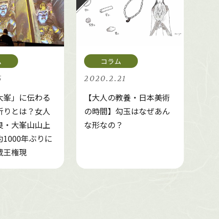
5
2020.2.21
大峯」に伝わる
【大人の教養・日本美術
祈りとは？女人
の時間】勾玉はなぜあん
良・大峯山山上
な形なの？
1000年ぶりに
蔵王権現