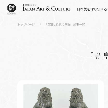
日本美を守り伝える
トップページ
「
皇室と近代の陶磁
」記事一覧
「＃