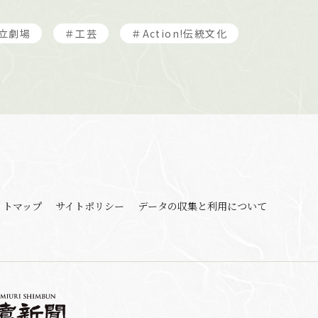
立劇場
＃工芸
＃Action!伝統文化
イトマップ
サイトポリシー
データの収集と利用
について