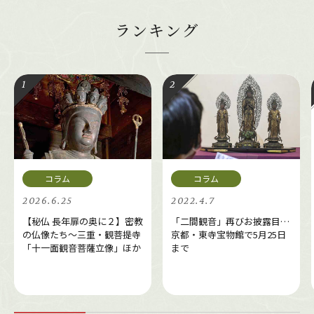
ランキング
2026.6.25
2022.4.7
【秘仏 長年扉の奥に２】密教
「二間観音」再びお披露目…
の仏像たち～三重・観菩提寺
京都・東寺宝物館で5月25日
「十一面観音菩薩立像」ほか
まで