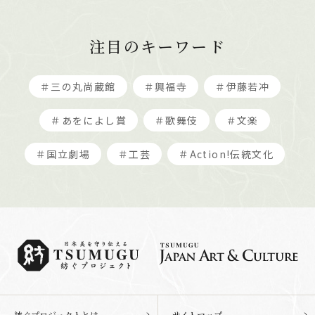
注目のキーワード
＃三の丸尚蔵館
＃興福寺
＃伊藤若冲
＃あをによし賞
＃歌舞伎
＃文楽
＃国立劇場
＃工芸
＃Action!伝統文化
紡ぐプロジェクトとは
サイトマップ