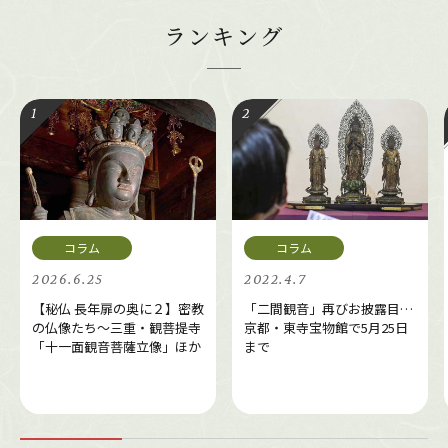
ランキング
2026.6.25
2022.4.7
【秘仏 長年扉の奥に２】密教
「二間観音」再びお披露目…
の仏像たち～三重・観菩提寺
京都・東寺宝物館で5月25日
「十一面観音菩薩立像」ほか
まで