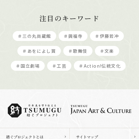
注目のキーワード
＃三の丸尚蔵館
＃興福寺
＃伊藤若冲
＃あをによし賞
＃歌舞伎
＃文楽
＃国立劇場
＃工芸
＃Action!伝統文化
紡ぐプロジェクトとは
サイトマップ