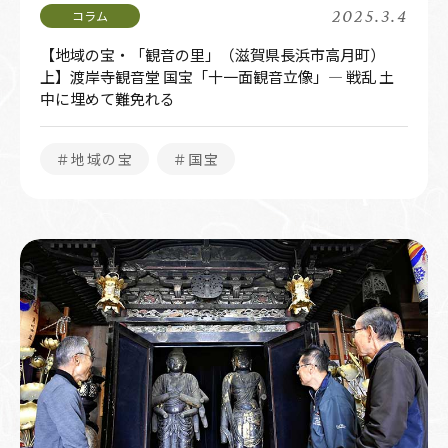
2025.3.4
【地域の宝・「観音の里」（滋賀県長浜市高月町）
上】渡岸寺観音堂 国宝「十一面観音立像」― 戦乱 土
中に埋めて難免れる
＃地域の宝
＃国宝