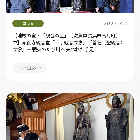
2025.3.4
【地域の宝・「観音の里」（滋賀県長浜市高月町）
中】赤後寺観音堂「千手観音立像」「菩薩（聖観音）
立像」― 戦火のたび川へ 失われた手足
＃地域の宝