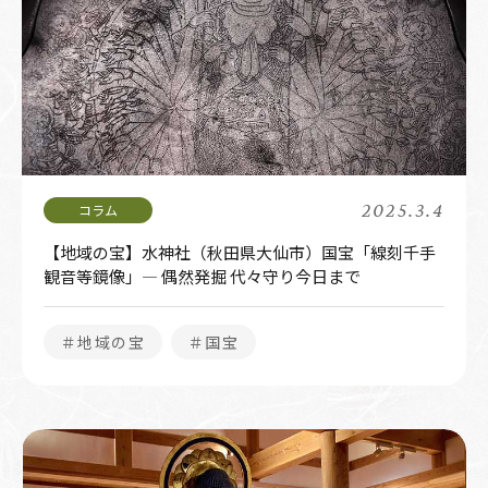
2025.3.4
【地域の宝】水神社（秋田県大仙市）国宝「線刻千手
観音等鏡像」― 偶然発掘 代々守り今日まで
＃地域の宝
＃国宝