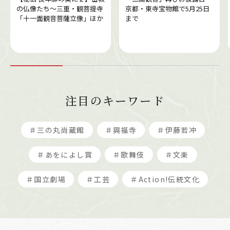
の仏像たち～三重・観菩提寺
京都・東寺宝物館で5月25日
「十一面観音菩薩立像」ほか
まで
注目のキーワード
＃三の丸尚蔵館
＃興福寺
＃伊藤若冲
＃あをによし賞
＃歌舞伎
＃文楽
＃国立劇場
＃工芸
＃Action!伝統文化