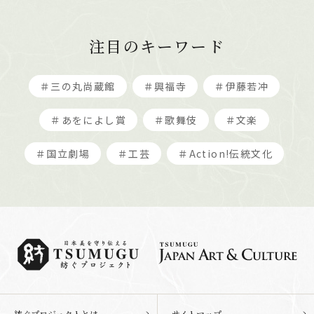
注目のキーワード
＃三の丸尚蔵館
＃興福寺
＃伊藤若冲
＃あをによし賞
＃歌舞伎
＃文楽
＃国立劇場
＃工芸
＃Action!伝統文化
紡ぐプロジェクトとは
サイトマップ