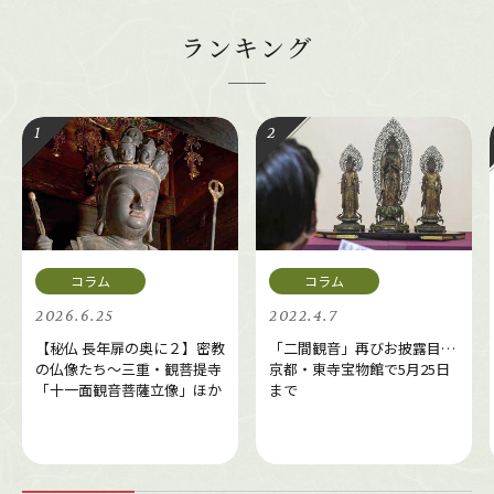
ランキング
2026.6.25
2022.4.7
【秘仏 長年扉の奥に２】密教
「二間観音」再びお披露目…
の仏像たち～三重・観菩提寺
京都・東寺宝物館で5月25日
「十一面観音菩薩立像」ほか
まで