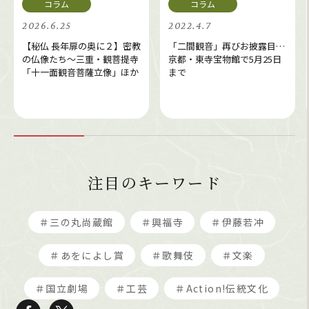
2026.6.25
2022.4.7
【秘仏 長年扉の奥に２】密教
「二間観音」再びお披露目…
の仏像たち～三重・観菩提寺
京都・東寺宝物館で5月25日
「十一面観音菩薩立像」ほか
まで
注目のキーワード
＃三の丸尚蔵館
＃興福寺
＃伊藤若冲
＃あをによし賞
＃歌舞伎
＃文楽
＃国立劇場
＃工芸
＃Action!伝統文化