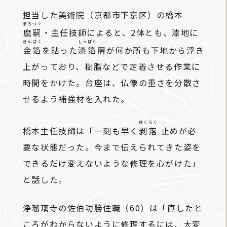
担当した美術院（京都市下京区）の橋本
まろつぐ
麿嗣
・主任技師によると、2体とも、漆地に
きんぱく
しっぱく
金箔
を貼った
漆箔
層が何か所も下地から浮き
上がっており、樹脂などで定着させる作業に
時間をかけた。台座は、仏像の重さを分散さ
せるよう補強材を入れた。
はくらく
橋本主任技師は「一刻も早く
剥落
止めが必
要な状態だった。今まで伝えられてきた姿を
できるだけ変えないような修理を心がけた」
と話した。
浄瑠璃寺の佐伯功勝住職（60）は「直したと
ころがわからないように修理するには、大変