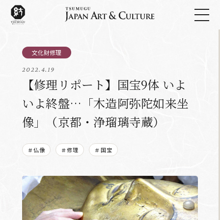
2022.4.19
【修理リポート】国宝9体 いよ
いよ終盤…「木造阿弥陀如来坐
像」（京都・浄瑠璃寺蔵）
＃仏像
＃修理
＃国宝