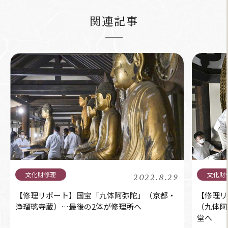
関連記事
2022.8.29
【修理リポート】国宝「九体阿弥陀」（京都・
【修理リ
浄瑠璃寺蔵）…最後の2体が修理所へ
（九体阿
堂へ