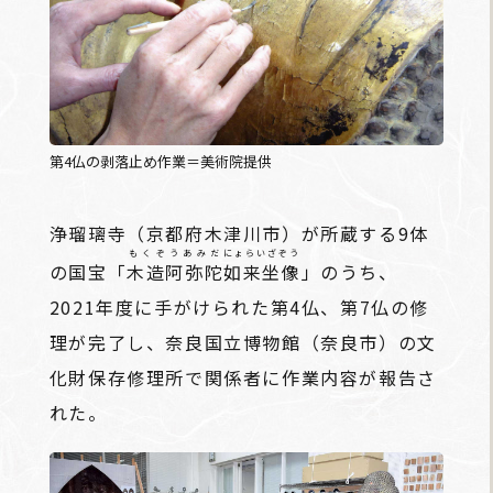
第4仏の剥落止め作業＝美術院提供
浄瑠璃寺（京都府木津川市）が所蔵する9体
もくぞうあみだ
にょらいざぞう
の国宝「
木造阿弥陀
如来坐像
」のうち、
2021年度に手がけられた第4仏、第7仏の修
理が完了し、奈良国立博物館（奈良市）の文
化財保存修理所で関係者に作業内容が報告さ
れた。