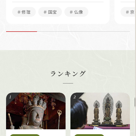
＃修理
＃国宝
＃仏像
＃京
ランキング