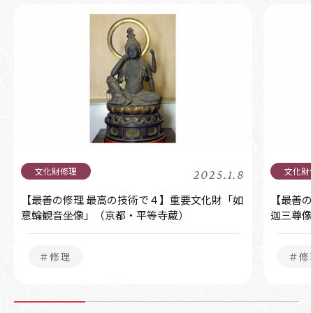
2025.1.8
【最善の修理 最高の技術で４】重要文化財「如
【最善の
意輪観音坐像」（京都・平等寺蔵）
迦三尊像
＃修理
＃修