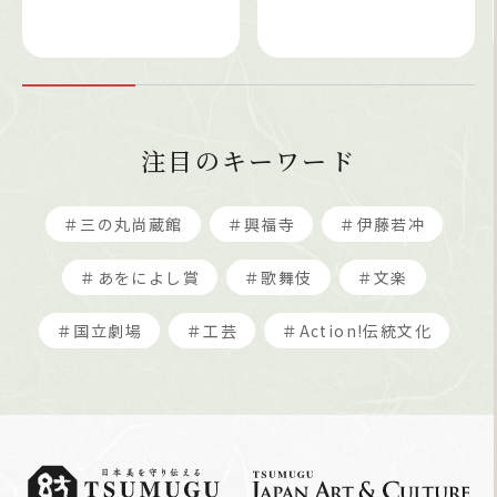
注目のキーワード
＃三の丸尚蔵館
＃興福寺
＃伊藤若冲
＃あをによし賞
＃歌舞伎
＃文楽
＃国立劇場
＃工芸
＃Action!伝統文化