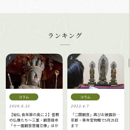
ランキング
2026.6.25
2022.4.7
【秘仏 長年扉の奥に２】密教
「二間観音」再びお披露目…
の仏像たち～三重・観菩提寺
京都・東寺宝物館で5月25日
「十一面観音菩薩立像」ほか
まで