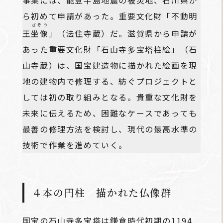
事業には、能登半島地震の被災地、石川県か
ら初めて申請があった。重要文化財「不動明
ざぞう
王
坐像
」（法住寺蔵）だ。滋賀県から申請が
あった重要文化財「石山寺多宝塔柱絵」（石
山寺蔵）は、国宝建造物に描かれた絵画を現
地の建物内で修理する、紡ぐプロジェクトと
しては初の取り組みとなる。貴重な文化財を
未来に伝えるため、困難なケースであっても
最善の修理方法を検討し、現代の最高水準の
技術で作業を進めていく。
４本の円柱 描かれた仏像群
国宝の石山寺多宝塔は鎌倉時代初期の1194