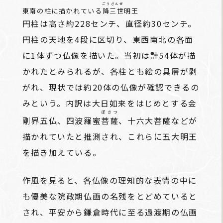
ごうざんぜ
東南の柱に描かれている
降三世
明王
円柱は高さ約228センチ、直径約30センチ。
円柱の天地を4段に区切り、東西南北の各面
に1体ずつ仏像を描いた。当初は計54体が描
かれたとみられるが、各柱とも絵の具層が剥
がれ、現状では約20体の仏像が確認できるの
みという。内訳は大日如来をはじめとする金
ぼさつ
剛界五仏、四波羅蜜
菩薩
、十六大菩薩などが
描かれていたと推測され、これらに五大明王
を描き加えている。
作風を見ると、各仏像の理知的な表情の中に
も優美な院政期仏画の名残をとどめていると
され、平安から鎌倉時代に至る過渡期の仏画