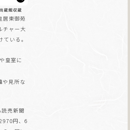
尚蔵館収蔵
皇居東御苑
ルチャー大
けている。
や皇室に
緯や見所な
も読売新聞
970円、6