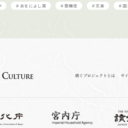
冲
＃あをによし賞
＃歌舞伎
＃文楽
＃国
紡ぐプロジェクトとは
サ