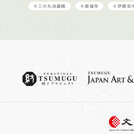
＃三の丸尚蔵館
＃興福寺
＃伊藤若