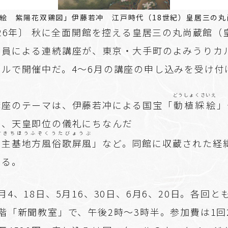
絵 紫陽花双鶏図」伊藤若冲 江戸時代（18世紀）皇居三の丸
026年〕 秋に全面開館を控える皇居三の丸尚蔵館（
究員による連続講座が、東京・大手町のよみうりカ
ールで開催中だ。4～6月の講座の申し込みを受け付
どうしょくさいえ
講座のテーマは、伊藤若冲による国宝「
動植綵絵
」
剣、天皇即位の儀礼にちなんだ
すきちほうふぞくうたびょうぶ
方主基地方風俗歌屏風
」など。同館に収蔵された経
する。
月4、18日、5月16、30日、6月6、20日。各回と
階「新聞教室」で、午後2時～3時半。参加費は1回2