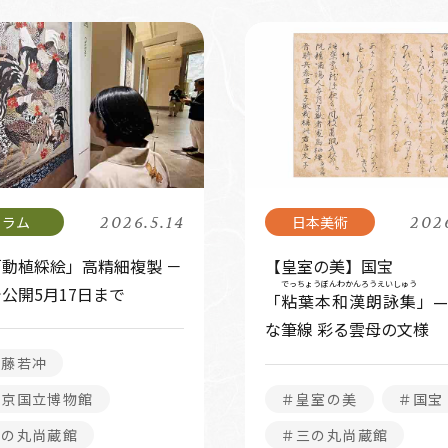
2026.5.14
2026
動植綵絵」高精細複製 －
【皇室の美】国宝
でっちょうぼんわかんろうえいしゅう
公開5月17日まで
「
粘葉本和漢朗詠集
」—
な筆線 彩る雲母の文様
伊藤若冲
東京国立博物館
＃皇室の美
＃国宝
三の丸尚蔵館
＃三の丸尚蔵館