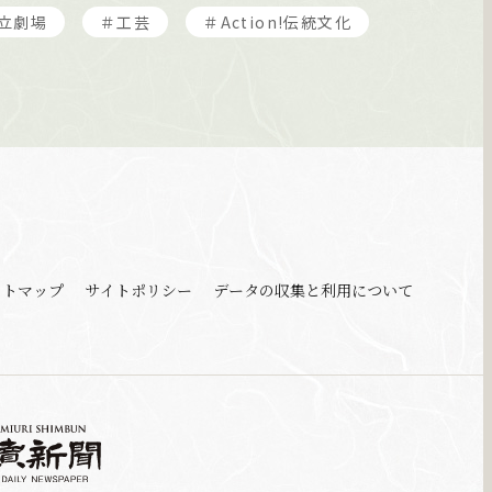
立劇場
＃工芸
＃Action!伝統文化
イトマップ
サイトポリシー
データの収集と利用
について