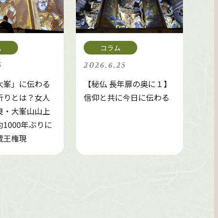
5
2026.6.25
大峯」に伝わる
【秘仏 長年扉の奥に１】
祈りとは？女人
信仰と共に今日に伝わる
良・大峯山山上
1000年ぶりに
蔵王権現