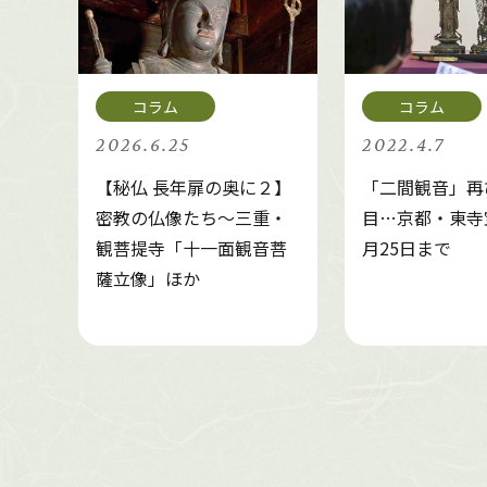
2026.6.25
2022.4.7
【秘仏 長年扉の奥に２】
「二間観音」再
密教の仏像たち～三重・
目…京都・東寺
観菩提寺「十一面観音菩
月25日まで
薩立像」ほか