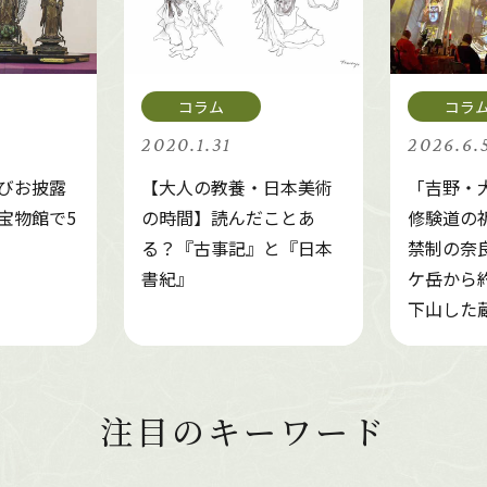
2020.1.31
2026.6.
びお披露
【大人の教養・日本美術
「吉野・
宝物館で5
の時間】読んだことあ
修験道の
る？『古事記』と『日本
禁制の奈
書紀』
ケ岳から約
下山した
注目のキーワード