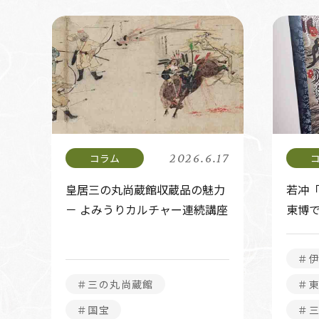
2026.6.17
皇居三の丸尚蔵館収蔵品の魅力
若冲「
－ よみうりカルチャー連続講座
東博で
＃
＃三の丸尚蔵館
＃
＃国宝
＃