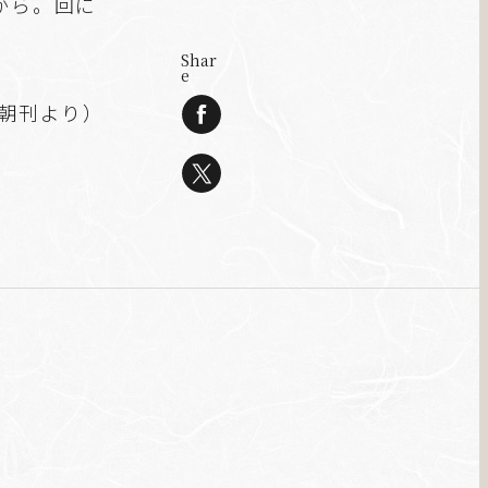
から。回に
Shar
e
聞朝刊より）