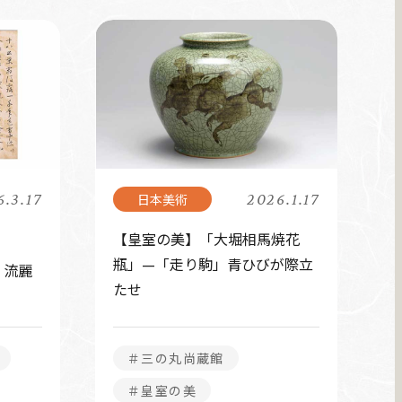
.3.17
2026.1.17
【皇室の美】「大堀相馬焼花
瓶」—「走り駒」青ひびが際立
 流麗
たせ
＃三の丸尚蔵館
＃皇室の美