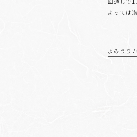
回通しで1
よっては
よみうり