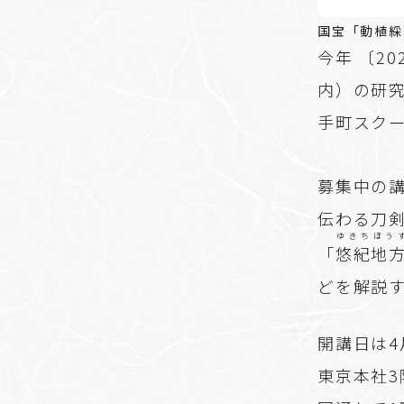
国宝「動植綵
今年 〔2
内）の研
手町スク
募集中の
伝わる刀
ゆきちほう
「
悠紀地
どを解説
開講日は4
東京本社3