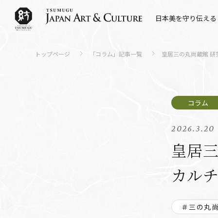
日本美を守り伝える
トップページ
「コラム」記事一覧
皇居三の丸尚蔵館 研
2026.3.20
皇居三
カル
＃三の丸