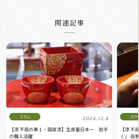
関連記事
2024.12.4
【漆 不屈の美１・国産漆】生産量日本一 岩手
【漆 不
の職人活躍
く」 自