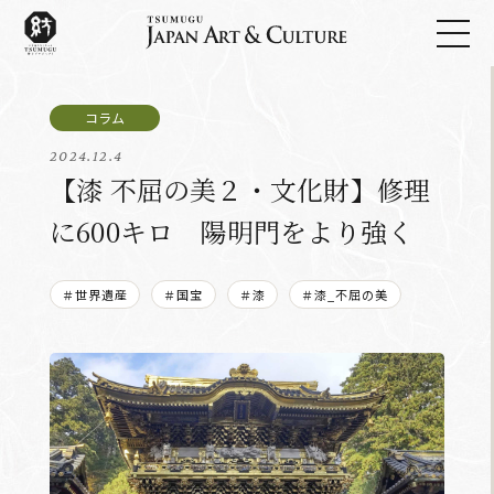
2024.12.4
【漆 不屈の美２・文化財】修理
に600キロ 陽明門をより強く
＃世界遺産
＃国宝
＃漆
＃漆_不屈の美