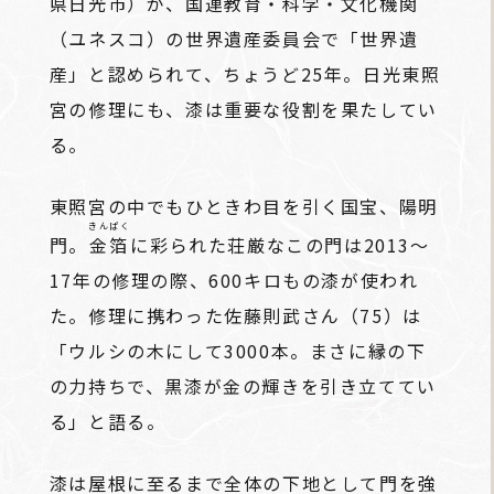
県日光市）が、国連教育・科学・文化機関
（ユネスコ）の世界遺産委員会で「世界遺
産」と認められて、ちょうど25年。日光東照
宮の修理にも、漆は重要な役割を果たしてい
る。
東照宮の中でもひときわ目を引く国宝、陽明
きんぱく
門。
金箔
に彩られた荘厳なこの門は2013～
17年の修理の際、600キロもの漆が使われ
た。修理に携わった佐藤則武さん（75）は
「ウルシの木にして3000本。まさに縁の下
の力持ちで、黒漆が金の輝きを引き立ててい
る」と語る。
漆は屋根に至るまで全体の下地として門を強