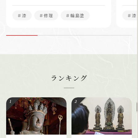
＃漆
＃修理
＃輪島塗
＃漆
ランキング