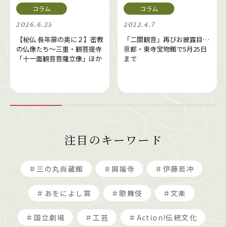
2026.6.25
2022.4.7
【秘仏 長年扉の奥に２】密教
「二間観音」再びお披露目…
の仏像たち～三重・観菩提寺
京都・東寺宝物館で5月25日
「十一面観音菩薩立像」ほか
まで
注目のキーワード
＃三の丸尚蔵館
＃興福寺
＃伊藤若冲
＃あをによし賞
＃歌舞伎
＃文楽
＃国立劇場
＃工芸
＃Action!伝統文化