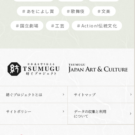
＃あをによし賞
＃歌舞伎
＃文楽
＃国立劇場
＃工芸
＃Action!伝統文化
紡ぐプロジェクトとは
サイトマップ
サイトポリシー
データの収集と利用
について