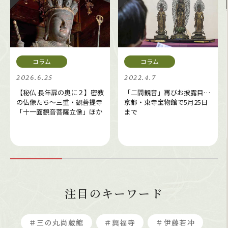
2026.6.25
2022.4.7
【秘仏 長年扉の奥に２】密教
「二間観音」再びお披露目…
の仏像たち～三重・観菩提寺
京都・東寺宝物館で5月25日
「十一面観音菩薩立像」ほか
まで
注目のキーワード
＃三の丸尚蔵館
＃興福寺
＃伊藤若冲