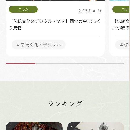
2025.4.11
【伝統文化×デジタル・ＶＲ】国宝の中 じっく
【伝統文
り見物
戸小紋の
＃伝統文化×デジタル
＃伝
ランキング