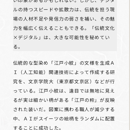
い印象があるかもしれない。しかし、デジタ
ルの持つスピードや拡散力は、伝統を担う現
場の人材不足や発信力の弱さを補い、その魅
力を幅広く伝えることもできる。「伝統文化
×デジタル」は、大きな可能性を秘めてい
る。
伝統的な型染め「江戸小紋」の文様を生成Ａ
Ｉ（人工知能）関連技術によって作成する研
究を、文京学院大（東京都文京区）などが行
っている。江戸小紋は、遠目では無地に見え
るが実は細かい柄がある「江戸の粋」が反映
された装いだ。図案に携わる職人が減少する
中、ＡＩがスイーツの絵柄をランダムに配置
することに成功した。