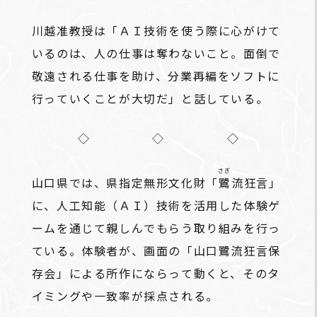
川越准教授は「ＡＩ技術を使う際に心がけて
いるのは、人の仕事は奪わないこと。面倒で
敬遠される仕事を助け、分業再編をソフトに
行っていくことが大切だ」と話している。
◇ ◇ ◇
さぎ
山口県では、県指定無形文化財「
鷺
流狂言」
に、人工知能（ＡＩ）技術を活用した体験ゲ
ームを通じて親しんでもらう取り組みを行っ
ている。体験者が、画面の「山口鷺流狂言保
存会」による所作にならって動くと、そのタ
イミングや一致率が採点される。