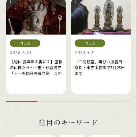
2026.6.25
2022.4.7
【秘仏 長年扉の奥に２】密教
「二間観音」再びお披露目…
の仏像たち～三重・観菩提寺
京都・東寺宝物館で5月25日
「十一面観音菩薩立像」ほか
まで
注目のキーワード