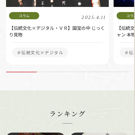
2025.4.11
【伝統文化×デジタル・ＶＲ】国宝の中 じっく
【伝統文
り見物
ャン 本
＃伝統文化×デジタル
＃伝
ランキング