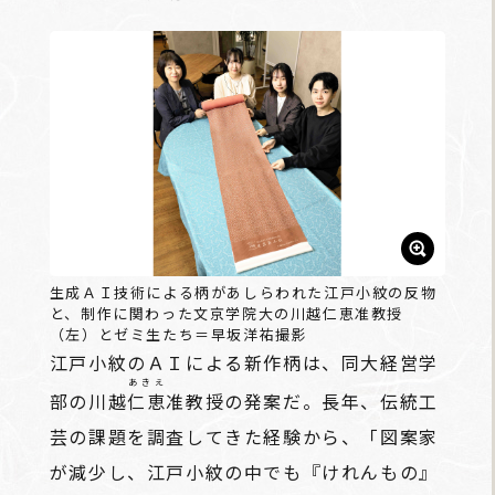
生成ＡＩ技術による柄があしらわれた江戸小紋の反物
と、制作に関わった文京学院大の川越仁恵准教授
（左）とゼミ生たち＝早坂洋祐撮影
江戸小紋のＡＩによる新作柄は、同大経営学
あきえ
部の川越
仁恵
准教授の発案だ。長年、伝統工
芸の課題を調査してきた経験から、「図案家
が減少し、江戸小紋の中でも『けれんもの』