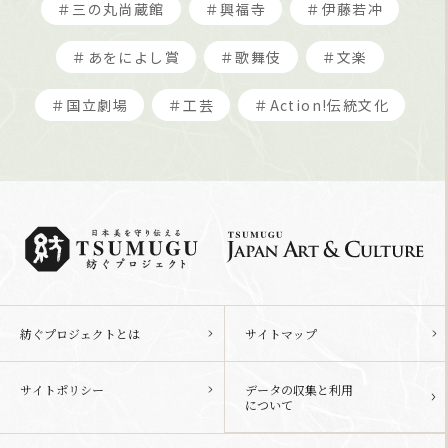
＃三の丸尚蔵館
＃興福寺
＃伊藤若冲
＃あをによし賞
＃歌舞伎
＃文楽
＃国立劇場
＃工芸
＃Action!伝統文化
紡ぐプロジェクトとは
サイトマップ
サイトポリシー
データの収集と利用
について