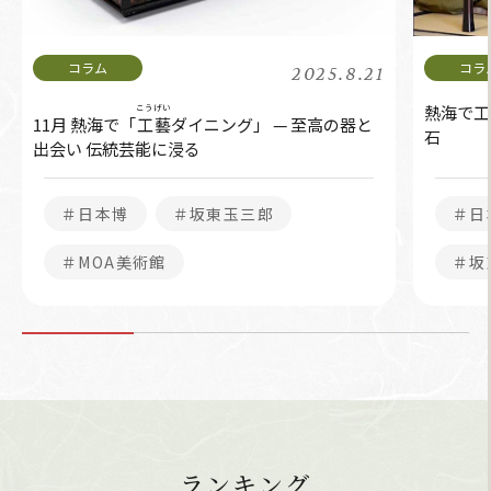
2025.8.21
こうげい
熱海で工
11月 熱海で「
工藝
ダイニング」 — 至高の器と
石
出会い 伝統芸能に浸る
＃日本博
＃坂東玉三郎
＃日
＃MOA美術館
＃坂
ランキング