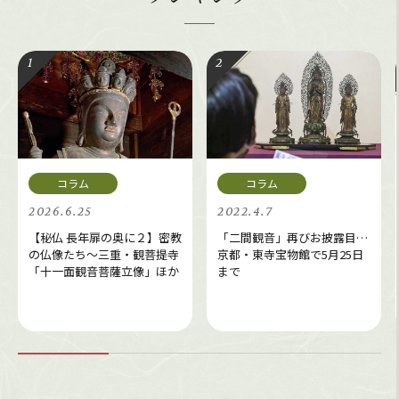
2026.6.25
2022.4.7
【秘仏 長年扉の奥に２】密教
「二間観音」再びお披露目…
の仏像たち～三重・観菩提寺
京都・東寺宝物館で5月25日
「十一面観音菩薩立像」ほか
まで