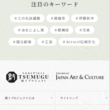
注目のキーワード
＃三の丸尚蔵館
＃興福寺
＃伊藤若冲
＃あをによし賞
＃歌舞伎
＃文楽
＃国立劇場
＃工芸
＃Action!伝統文化
紡ぐプロジェクトとは
サイトマップ