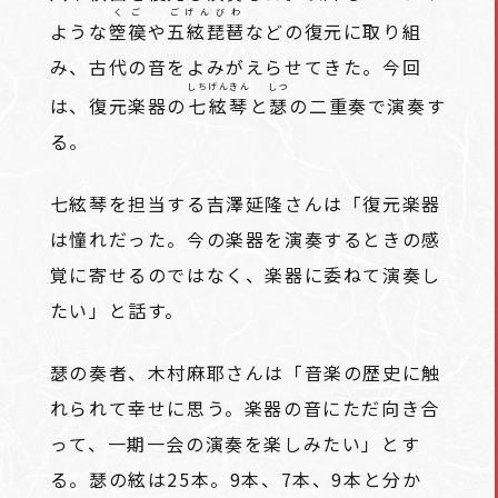
くご
ごげんびわ
ような
箜篌
や
五絃琵琶
などの復元に取り組
み、古代の音をよみがえらせてきた。今回
しちげんきん
しつ
は、復元楽器の
七絃琴
と
瑟
の二重奏で演奏す
る。
七絃琴を担当する吉澤延隆さんは「復元楽器
は憧れだった。今の楽器を演奏するときの感
覚に寄せるのではなく、楽器に委ねて演奏し
たい」と話す。
瑟の奏者、木村麻耶さんは「音楽の歴史に触
れられて幸せに思う。楽器の音にただ向き合
って、一期一会の演奏を楽しみたい」とす
る。瑟の絃は25本。9本、7本、9本と分か