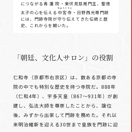
につながる
青蓮院
・東伏見慈晃門主、聖徳
ちゅうぐうじ
太子の心を伝える
中宮寺
・日野西光尊門跡
には、門跡寺院が守り伝えてきた伝統と歴
史、これからを聞いた。
「朝廷、文化人サロン」の役割
仁和寺（京都市右京区）は、数ある京都の寺
院の中でも特別な歴史を持つ寺院だ。888年
（仁和4年）、宇多天皇（867～931年）が創
建し、弘法大師を尊崇したことから、譲位
後、みずから出家して門跡を務めた。それ以
来明治維新を迎える30世まで皇族を門跡に迎