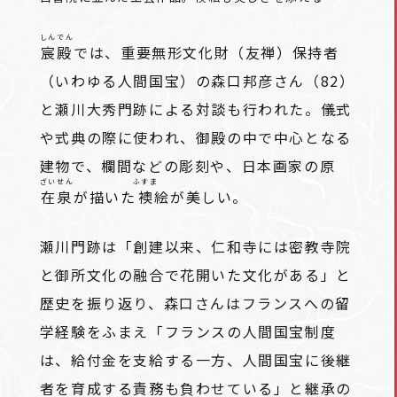
しんでん
宸殿
では、重要無形文化財（友禅）保持者
（いわゆる人間国宝）の森口邦彦さん（82）
と瀬川大秀門跡による対談も行われた。儀式
や式典の際に使われ、御殿の中で中心となる
建物で、欄間などの彫刻や、日本画家の原
ざいせん
ふすま
在泉
が描いた
襖
絵が美しい。
瀬川門跡は「創建以来、仁和寺には密教寺院
と御所文化の融合で花開いた文化がある」と
歴史を振り返り、森口さんはフランスへの留
学経験をふまえ「フランスの人間国宝制度
は、給付金を支給する一方、人間国宝に後継
者を育成する責務も負わせている」と継承の