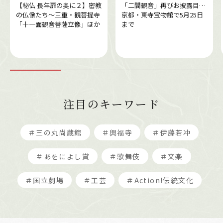
【秘仏 長年扉の奥に２】密教
「二間観音」再びお披露目…
の仏像たち～三重・観菩提寺
京都・東寺宝物館で5月25日
「十一面観音菩薩立像」ほか
まで
注目のキーワード
＃三の丸尚蔵館
＃興福寺
＃伊藤若冲
＃あをによし賞
＃歌舞伎
＃文楽
＃国立劇場
＃工芸
＃Action!伝統文化