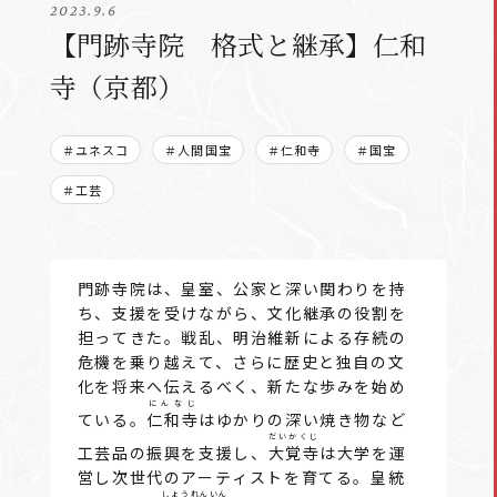
2023.9.6
【門跡寺院 格式と継承】仁和
寺（京都）
＃ユネスコ
＃人間国宝
＃仁和寺
＃国宝
＃工芸
門跡寺院は、皇室、公家と深い関わりを持
ち、支援を受けながら、文化継承の役割を
担ってきた。戦乱、明治維新による存続の
危機を乗り越えて、さらに歴史と独自の文
化を将来へ伝えるべく、新たな歩みを始め
にんなじ
ている。
仁和寺
はゆかりの深い焼き物など
だいかくじ
工芸品の振興を支援し、
大覚寺
は大学を運
営し次世代のアーティストを育てる。皇統
しょうれんいん