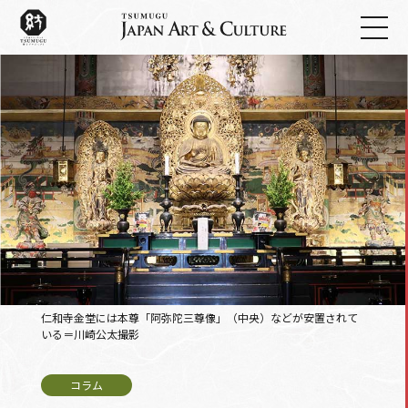
仁和寺金堂には本尊「阿弥陀三尊像」（中央）などが安置されて
いる＝川崎公太撮影