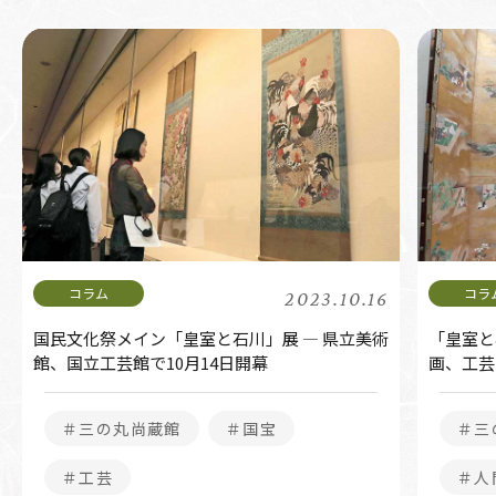
2023.10.16
国民文化祭メイン「皇室と石川」展 ― 県立美術
「皇室と
館、国立工芸館で10月14日開幕
画、工芸
＃三の丸尚蔵館
＃国宝
＃三
＃工芸
＃人