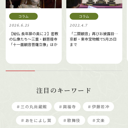
2026.6.25
2022.4.7
【秘仏 長年扉の奥に２】密教
「二間観音」再びお披露目…
の仏像たち～三重・観菩提寺
京都・東寺宝物館で5月25日
「十一面観音菩薩立像」ほか
まで
注目のキーワード
＃三の丸尚蔵館
＃興福寺
＃伊藤若冲
＃あをによし賞
＃歌舞伎
＃文楽