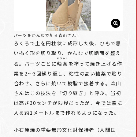
パーツをかんなで削る森山さん
ろくろで土を円柱状に成形した後、ひもで思
い描く形を切り取り、かんなで切断面を整え
ゆうやく
る。パーツごとに
釉薬
を塗って焼き上げる作
業を2～3回繰り返し、粘性の高い釉薬で貼り
合わせ、さらに焼いて樹脂で接着する。森山
さんはこの技法を「切り継ぎ」と呼ぶ。当初
は高さ30センチが限界だったが、今では窯に
入る約1メートルまで作れるようになった。
小石原焼の重要無形文化財保持者（人間国