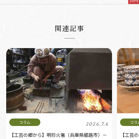
100%
関連記事
2026.7.6
【工芸の郷から】明珍火箸（兵庫県姫路市）－
【工芸の