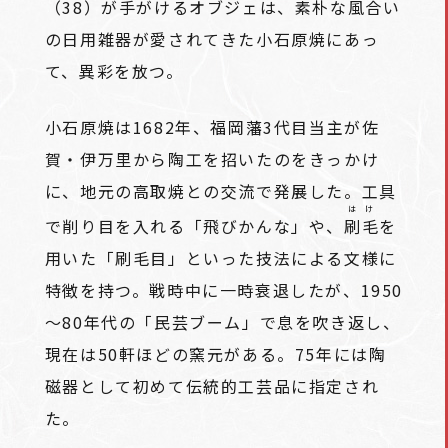
（38）が手がけるオブジェは、素朴な風合い
の日用雑器が愛されてきた小石原焼にあっ
て、異彩を放つ。
小石原焼は1682年、福岡藩3代目当主が佐
賀・伊万里から陶工を招いたのをきっかけ
に、地元の高取焼との交流で発展した。工具
はけ
で削り目を入れる「飛びかんな」や、
刷毛
を
用いた「刷毛目」といった技法による文様に
特徴を持つ。戦時中に一時衰退したが、1950
～80年代の「民芸ブーム」で息を吹き返し、
現在は50軒ほどの窯元がある。75年には陶
磁器として初めて伝統的工芸品に指定され
た。