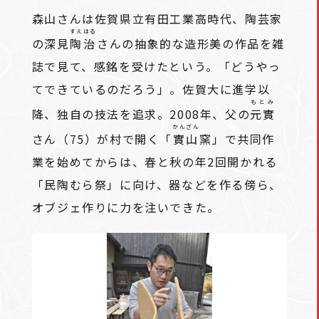
森山さんは佐賀県立有田工業高時代、陶芸家
すえはる
の深見
陶治
さんの抽象的な造形美の作品を雑
誌で見て、感銘を受けたという。「どうやっ
てできているのだろう」。佐賀大に進学以
もとみ
降、独自の技法を追求。2008年、父の
元實
かんざん
さん（75）が村で開く「
實山
窯」で共同作
業を始めてからは、春と秋の年2回開かれる
「民陶むら祭」に向け、器などを作る傍ら、
オブジェ作りに力を注いできた。