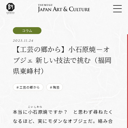
2023.11.24
【工芸の郷から】小石原焼－オ
ブジェ 新しい技法で挑む（福岡
県東峰村）
＃工芸の郷から
＃陶芸
こいしわら
本当に
小石原
焼ですか？ と思わず尋ねたく
なるほど、実にモダンなオブジェだ。絡み合