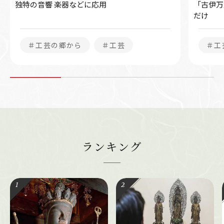
独特の音響 楽器などに応用
「古伊万
だけ
＃工芸の郷から
＃工芸
＃工
ランキング