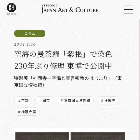
2024.8.20
空海の曼荼羅「紫根」で染色 ―
230年ぶり修理 東博で公開中
特別展「神護寺―空海と真言密教のはじまり」（東
京国立博物館）
＃京都
＃国宝
＃東京国立博物館
＃神護寺
＃神護寺展