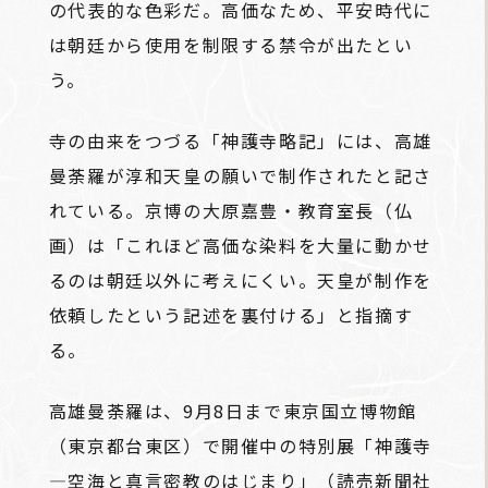
の代表的な色彩だ。高価なため、平安時代に
は朝廷から使用を制限する禁令が出たとい
う。
寺の由来をつづる「神護寺略記」には、高雄
曼荼羅が淳和天皇の願いで制作されたと記さ
れている。京博の大原嘉豊・教育室長（仏
画）は「これほど高価な染料を大量に動かせ
るのは朝廷以外に考えにくい。天皇が制作を
依頼したという記述を裏付ける」と指摘す
る。
高雄曼荼羅は、9月8日まで東京国立博物館
（東京都台東区）で開催中の特別展「神護寺
―空海と真言密教のはじまり」（読売新聞社