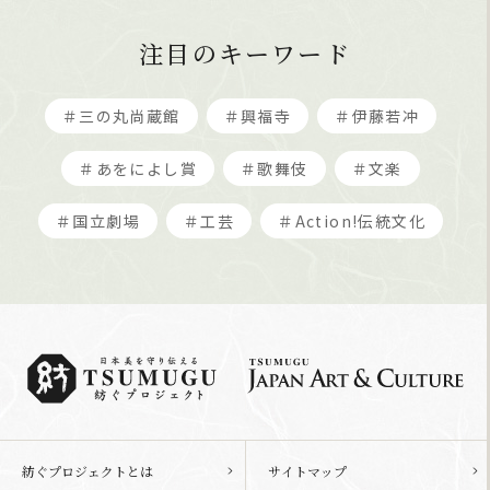
注目のキーワード
＃三の丸尚蔵館
＃興福寺
＃伊藤若冲
＃あをによし賞
＃歌舞伎
＃文楽
＃国立劇場
＃工芸
＃Action!伝統文化
紡ぐプロジェクトとは
サイトマップ