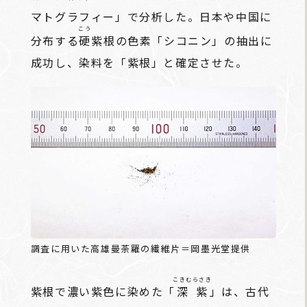
マトグラフィー」で分析した。日本や中国に
こう
分布する
硬
紫根の色素「シコニン」の抽出に
成功し、染料を「紫根」と確定させた。
調査に用いた高雄曼荼羅の繊維片＝岡墨光堂提供
こきむらさき
紫根で濃い紫色に染めた「
深紫
」は、古代