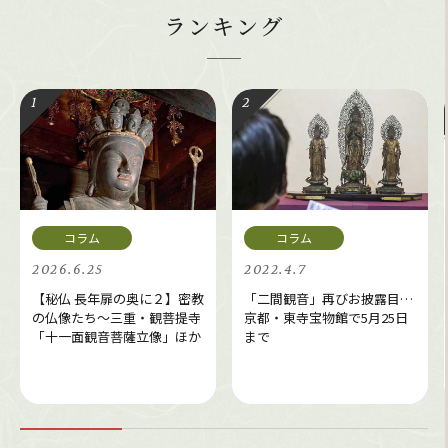
ランキング
2026.6.25
2022.4.7
【秘仏 長年扉の奥に２】密教
「二間観音」再びお披露目…
の仏像たち～三重・観菩提寺
京都・東寺宝物館で5月25日
「十一面観音菩薩立像」ほか
まで