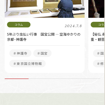
2024.7.8
5年ぶり虫払い行事 国宝公開 ― 空海ゆかりの
【秘仏 
京都･神護寺
重・観菩
＃神護寺
＃国宝
＃国
＃東京国立博物館
＃修