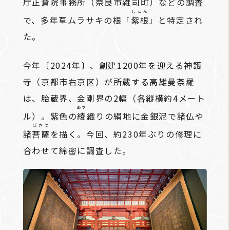
庁正倉院事務所（奈良市雑司町）などの調査
しこん
で、多年草ムラサキの根「
紫根
」と特定され
た。
今年〔2024年〕、創建1200年を迎える神護
寺（京都市右京区）が所蔵する高雄曼荼羅
は、胎蔵界、金剛界の2幅（各縦横約4メート
あや
ル）。紫色の
綾
織りの絹地に金銀泥で諸仏や
ぼさつ
諸
菩薩
を描く。今回、約230年ぶりの修理に
合わせて綿密に調査した。