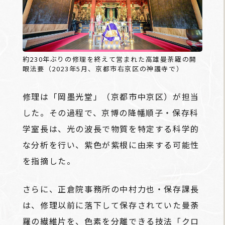
約230年ぶりの修理を終えて営まれた高雄曼荼羅の開
眼法要（2023年5月、京都市右京区の神護寺で）
修理は「岡墨光堂」（京都市中京区）が担当
した。その過程で、京博の降幡順子・保存科
学室長は、光の波長で物質を特定する科学的
な分析を行い、紫色が紫根に由来する可能性
を指摘した。
さらに、正倉院事務所の中村力也・保存課長
は、修理以前に落下して保存されていた曼荼
羅の繊維片を、色素を分離できる技法「クロ