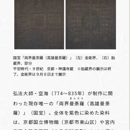
国宝「両界曼荼羅（高雄曼荼羅）」（左）金剛界、（右）胎
蔵界、部分
平安時代・９世紀 京都・神護寺蔵 ※胎蔵界の展示は終
了。金剛界は９月８日まで展示
弘法大師・空海（774～835年）が制作に関
まんだら
わった現存唯一の「両界
曼荼羅
（高雄曼荼
羅）」（国宝）。全体を紫色に染めた染料
は、京都国立博物館（京都市東山区）や宮内