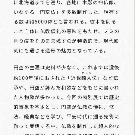
に北海道までを巡り、各地に木彫の神仏像、
いわゆる「円空仏」を多数制作した。現存す
る数は約5000体とも言われる。樹木を削る
こと自体に仏教儀礼の意味をもたせ、ノミの
削り痕をそのまま残すのが特徴的で、現代彫
刻にも通じる造形の魅力となっている。
円空の生涯は史料が少なく、これまでは没後
きじん
約100年後に出された「近世
畸人
伝」など伝
承や、円空が詠んだ和歌などをもとに書かれ
た人物像が多かった。今回の特別展では歴史
的事象を基本とし、円空が仏教の儀礼、修
法、経典などを学び、平安時代に遡る先例に
倣って実践する中、仏像を制作した超人的な