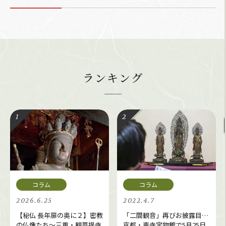
ランキング
2026.6.25
2022.4.7
【秘仏 長年扉の奥に２】密教
「二間観音」再びお披露目…
の仏像たち～三重・観菩提寺
京都・東寺宝物館で5月25日