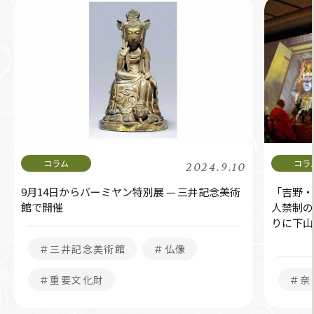
2024.9.10
9月14日からバーミヤン特別展 — 三井記念美術
「吉野・
館で開催
人禁制の
りに下山
＃三井記念美術館
＃仏像
＃重要文化財
＃奈