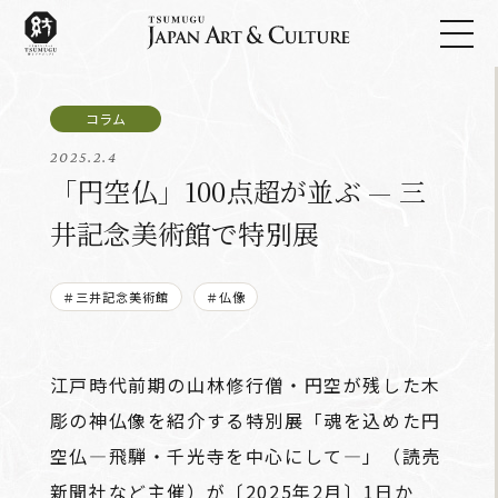
2025.2.4
「円空仏」100点超が並ぶ — 三
井記念美術館で特別展
＃三井記念美術館
＃仏像
江戸時代前期の山林修行僧・円空が残した木
彫の神仏像を紹介する特別展「魂を込めた円
空仏―飛騨・千光寺を中心にして―」（読売
新聞社など主催）が〔2025年2月〕1日か